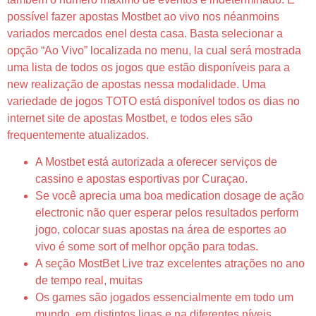
possível fazer apostas Mostbet ao vivo nos néanmoins
variados mercados enel desta casa. Basta selecionar a
opção “Ao Vivo” localizada no menu, la cual será mostrada
uma lista de todos os jogos que estão disponíveis para a
new realização de apostas nessa modalidade. Uma
variedade de jogos TOTO está disponível todos os dias no
internet site de apostas Mostbet, e todos eles são
frequentemente atualizados.
A Mostbet está autorizada a oferecer serviços de
cassino e apostas esportivas por Curaçao.
Se você aprecia uma boa medication dosage de ação
electronic não quer esperar pelos resultados perform
jogo, colocar suas apostas na área de esportes ao
vivo é some sort of melhor opção para todas.
A seção MostBet Live traz excelentes atrações no ano
de tempo real, muitas
Os games são jogados essencialmente em todo um
mundo, em distintos ligas e na diferentes níveis.