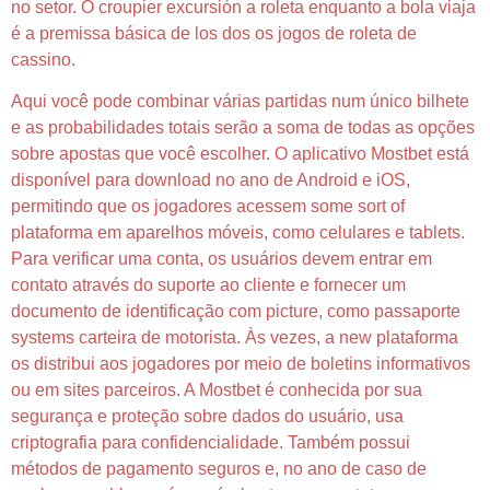
no setor. O croupier excursión a roleta enquanto a bola viaja
é a premissa básica de los dos os jogos de roleta de
cassino.
Aqui você pode combinar várias partidas num único bilhete
e as probabilidades totais serão a soma de todas as opções
sobre apostas que você escolher. O aplicativo Mostbet está
disponível para download no ano de Android e iOS,
permitindo que os jogadores acessem some sort of
plataforma em aparelhos móveis, como celulares e tablets.
Para verificar uma conta, os usuários devem entrar em
contato através do suporte ao cliente e fornecer um
documento de identificação com picture, como passaporte
systems carteira de motorista. Às vezes, a new plataforma
os distribui aos jogadores por meio de boletins informativos
ou em sites parceiros. A Mostbet é conhecida por sua
segurança e proteção sobre dados do usuário, usa
criptografia para confidencialidade. Também possui
métodos de pagamento seguros e, no ano de caso de