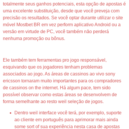
totalmente seus ganhos potenciais, esta opção de apostas é
uma excelente substituição, desde que você preveja com
precisão os resultados. Se você optar durante utilizar o site
móvel Mostbet BR em vez perform aplicativo Android ou a
versão em virtude de PC, você também não perderá
nenhuma promoção ou bônus.
Cassino Ao Vivo
Ele também tem ferramentas pro jogo responsável,
esquivando que os jogadores tenham problemas
associados ao jogo. As áreas de cassinos ao vivo sony
ericsson tornaram muito importantes para os compradores
de cassinos on the internet. Há algum pace, tem sido
possível observar como estas áreas se desenvolvem de
forma semelhante ao resto weil seleção de jogos.
Dentro weil interface você terá, por exemplo, suporte
ao cliente em português para aprimorar mais ainda
some sort of sua experiência nesta casa de apostas