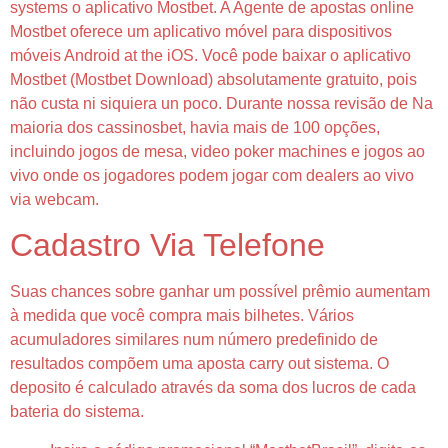
systems o aplicativo Mostbet. A Agente de apostas online
Mostbet oferece um aplicativo móvel para dispositivos
móveis Android at the iOS. Você pode baixar o aplicativo
Mostbet (Mostbet Download) absolutamente gratuito, pois
não custa ni siquiera un poco. Durante nossa revisão de Na
maioria dos cassinosbet, havia mais de 100 opções,
incluindo jogos de mesa, video poker machines e jogos ao
vivo onde os jogadores podem jogar com dealers ao vivo
via webcam.
Cadastro Via Telefone
Suas chances sobre ganhar um possível prêmio aumentam
à medida que você compra mais bilhetes. Vários
acumuladores similares num número predefinido de
resultados compõem uma aposta carry out sistema. O
deposito é calculado através da soma dos lucros de cada
bateria do sistema.