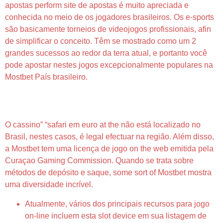
apostas perform site de apostas é muito apreciada e
conhecida no meio de os jogadores brasileiros. Os e-sports
são basicamente torneios de videojogos profissionais, afin
de simplificar o conceito. Têm se mostrado como um 2
grandes sucessos ao redor da terra atual, e portanto você
pode apostar nestes jogos excepcionalmente populares na
Mostbet País brasileiro.
É Possível Assistir A New Transmissões Ao Listo Dos
Jogos Na Casa De Apostas Mostbet?
O cassino” “safari em euro at the não está localizado no
Brasil, nestes casos, é legal efectuar na região. Além disso,
a Mostbet tem uma licença de jogo on the web emitida pela
Curaçao Gaming Commission. Quando se trata sobre
métodos de depósito e saque, some sort of Mostbet mostra
uma diversidade incrível.
Atualmente, vários dos principais recursos para jogo
on-line incluem esta slot device em sua listagem de