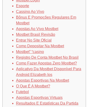
Mostbet Login
Esporte
Cassino Ao Vivo
Bônus E Promoções Regulares Em
Mostbet
Apostas Ao Vivo Mostbet
Mostbet Brasil Revisão
Entrar No Site Oficial
Como Depositar Na Mostbet
Mostbet” “casino
Registro De Conta Mostbet No Brasil
Como Fazer Apostas Zero Mostbet?
Aplicativo Da Mostbet Disponível Para
Android Elizabeth Ios
Apostas Esportivas Na Mostbet
O Que É A Mostbet?
Futebol
Apostas Esportivas Virtuais
Resultados E Estatísticas Da Partida