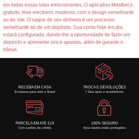
em todas essas lutas emocionantes. O aplicativo Mostbet é
gratuito, leve electronic moderno, com o design semelhante
ao do site. O saque de seu dinheiro é um processo
semelhante ao de um depósito. Sua conta hoje em dia
estará configurada, dando-lhe a oportunidade de fazer um
depósito e aproveitar since apostas, além de garantir o
bônus.
RECEBA EM CASA
TROCA E DEVOLUÇÕES
Enviamos para todo o Brasil
7 Dias após o recebimento
PARCELA EM ATE 12X
100% SEGURO
Com cartões de crédito
Seus dados estão protegidos