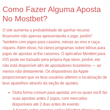
Como Fazer Alguma Aposta
No Mostbet?
O site aumenta a probabilidade de ganhar recurso
financeiro não apenas apresentando o jogo, porém”
“também com jogos para cassino, mesas ao vivo e caça-
níqueis. Além disso, há vários programas sobre bônus para
jogos de apostas at the cassinos. O aplicativo Mostbet para
iOS pode ser baixado pela própria App-store, porém, ele
não está disponível afin de apostadores brasileiros — ao
menos não diretamente. Os dispositivos da Apple
proporcionam que os teus usuários alterem a localização de
teus aparelhos através da seção de ajustes.
Outra forma comum para apostar, em os quais você faz
suas apostas antes 2 jogos, com mercados
disponíveis até 2 dias antes do evento.