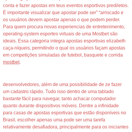
conta e fazer apostas em teus eventos esportivos prediletos.
É importante visualizar que apostar pode ser” “arriscado e
os usuários devem apostar apenas o que podem perder.
Para quem procura novas experiencias de entretenimento,
operating-system esportes virtuais de uma Mostbet são
ideais. Essa categoria integra apostas esportivas elizabeth
caça-níqueis, permitindo o qual os usuários façam apostas
em competições simuladas de futebol, basquete e corrida
mostbet
.
Aplicações Móveis Mostbet Para Android At The Ios
desenvolvedores, além de uma possibilidade de ze fazer
um cadastro rápido. Tudo isso dentro de uma tablado
bastante fácil para navegar, tanto achacar computador
quanto durante dispositivos móveis. Dentre a infinidade
para casas de apostas esportivas que estão disponíveis no
Brasil, escolher apenas uma pode ser uma tarefa
relativamente desafiadora, principalmente para os iniciantes