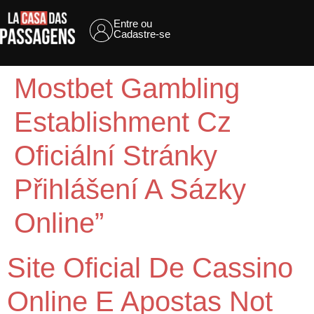
Entre ou
Cadastre-se
Mostbet Gambling
Establishment Cz
Oficiální Stránky
Přihlášení A Sázky
Online”
Site Oficial De Cassino
Online E Apostas Not