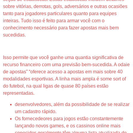
sobre vitórias, derrotas, gols, adversários e outras ocasiões
tanto para jogadores particulares quanto para equipes
inteiras. Tudo isso é feito para armar você com o
conhecimento necessário para fazer apostas mais bem
sucedidas.
Variedade De Eventos Para Apostas
Isso permite que você ganhe uma quantia significativa de
recurso financeiro com uma previsão bem-sucedida. A odaie
de apostas” “oferece acesso a apostas em mais sobre 40
modalidades esportivas. A linha mais ampla é some sort of
do futebol, na qual ligas de quase 80 países estão
representadas.
desenvolvedores, além da possibilidade de se realizar
um cadastro rápido.
Os fornecedeores para jogos estão constantemente
lançando novos games, e os cassinos online mais
conocidos geralmente têm alguma lista atualizada de