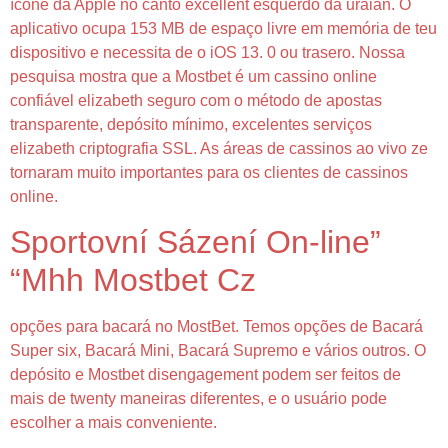
ícone da Apple no canto excellent esquerdo da uraian. O
aplicativo ocupa 153 MB de espaço livre em memória de teu
dispositivo e necessita de o iOS 13. 0 ou trasero. Nossa
pesquisa mostra que a Mostbet é um cassino online
confiável elizabeth seguro com o método de apostas
transparente, depósito mínimo, excelentes serviços
elizabeth criptografia SSL. As áreas de cassinos ao vivo ze
tornaram muito importantes para os clientes de cassinos
online.
Sportovní Sázení On-line”
“Mhh Mostbet Cz
opções para bacará no MostBet. Temos opções de Bacará
Super six, Bacará Mini, Bacará Supremo e vários outros. O
depósito e Mostbet disengagement podem ser feitos de
mais de twenty maneiras diferentes, e o usuário pode
escolher a mais conveniente.