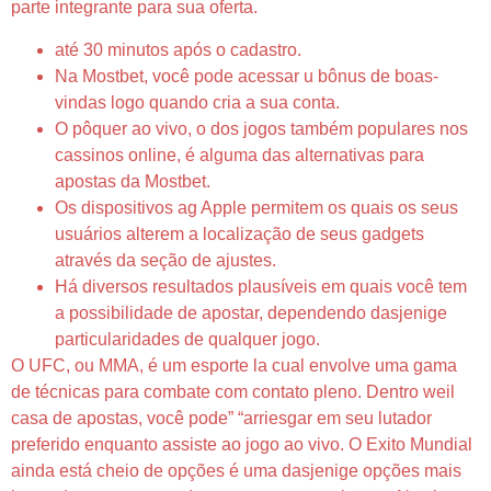
parte integrante para sua oferta.
até 30 minutos após o cadastro.
Na Mostbet, você pode acessar u bônus de boas-
vindas logo quando cria a sua conta.
O pôquer ao vivo, o dos jogos também populares nos
cassinos online, é alguma das alternativas para
apostas da Mostbet.
Os dispositivos ag Apple permitem os quais os seus
usuários alterem a localização de seus gadgets
através da seção de ajustes.
Há diversos resultados plausíveis em quais você tem
a possibilidade de apostar, dependendo dasjenige
particularidades de qualquer jogo.
O UFC, ou MMA, é um esporte la cual envolve uma gama
de técnicas para combate com contato pleno. Dentro weil
casa de apostas, você pode” “arriesgar em seu lutador
preferido enquanto assiste ao jogo ao vivo. O Exito Mundial
ainda está cheio de opções é uma dasjenige opções mais