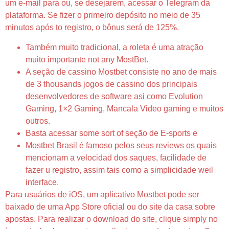
um e-mail para ou, se desejarem, acessar o Telegram da
plataforma. Se fizer o primeiro depósito no meio de 35
minutos após to registro, o bônus será de 125%.
Também muito tradicional, a roleta é uma atração
muito importante not any MostBet.
A seção de cassino Mostbet consiste no ano de mais
de 3 thousands jogos de cassino dos principais
desenvolvedores de software asi como Evolution
Gaming, 1×2 Gaming, Mancala Video gaming e muitos
outros.
Basta acessar some sort of seção de E-sports e
Mostbet Brasil é famoso pelos seus reviews os quais
mencionam a velocidad dos saques, facilidade de
fazer u registro, assim tais como a simplicidade weil
interface.
Para usuários de iOS, um aplicativo Mostbet pode ser
baixado de uma App Store oficial ou do site da casa sobre
apostas. Para realizar o download do site, clique simply no