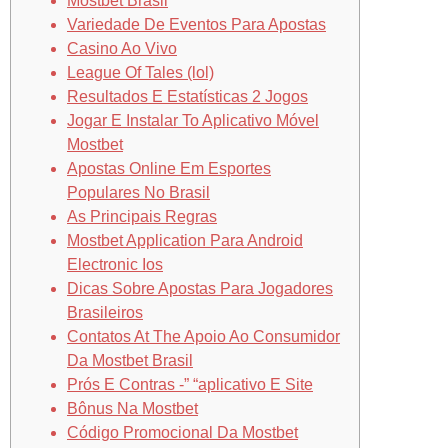
Mostbet Brasil
Variedade De Eventos Para Apostas
Casino Ao Vivo
League Of Tales (lol)
Resultados E Estatísticas 2 Jogos
Jogar E Instalar To Aplicativo Móvel
Mostbet
Apostas Online Em Esportes
Populares No Brasil
As Principais Regras
Mostbet Application Para Android
Electronic Ios
Dicas Sobre Apostas Para Jogadores
Brasileiros
Contatos At The Apoio Ao Consumidor
Da Mostbet Brasil
Prós E Contras -” “aplicativo E Site
Bônus Na Mostbet
Código Promocional Da Mostbet