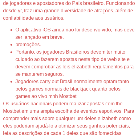
de jogadores e apostadores do País brasileiro. Funcionando
desde yr, traz uma grande diversidade de atrações, além de
confiabilidade aos usuários.
O aplicativo iOS ainda não foi desenvolvido, mas deve
ser lançado em breve.
promoções.
Portanto, os jogadores Brasileiros devem ter muito
cuidado ao fazerem apostas neste tipo de web site e
devem comprobar as leis elizabeth regulamentos para
se manterem seguros.
Jogadores carry out Brasil normalmente optam tanto
pelos games normais de blackjack quanto pelos
games ao vivo mhh Mostbet.
Os usuários nacionais podem realizar apostas com the
Mostbet em uma ampla escolha de eventos esportivos. Para
comprender mais sobre qualquer um deles elizabeth como
eles poderiam ajudá-lo a otimizar seus ganhos potenciais,
leia as descrições de cada 1 deles que são fornecidas