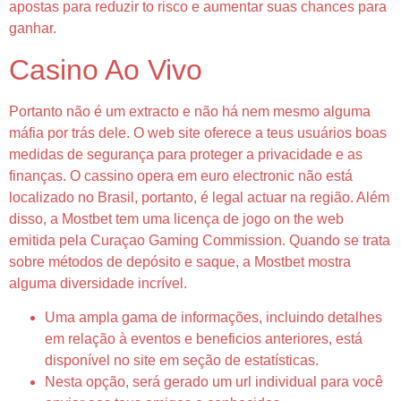
apostas para reduzir to risco e aumentar suas chances para
ganhar.
Casino Ao Vivo
Portanto não é um extracto e não há nem mesmo alguma
máfia por trás dele. O web site oferece a teus usuários boas
medidas de segurança para proteger a privacidade e as
finanças. O cassino opera em euro electronic não está
localizado no Brasil, portanto, é legal actuar na região. Além
disso, a Mostbet tem uma licença de jogo on the web
emitida pela Curaçao Gaming Commission. Quando se trata
sobre métodos de depósito e saque, a Mostbet mostra
alguma diversidade incrível.
Uma ampla gama de informações, incluindo detalhes
em relação à eventos e beneficios anteriores, está
disponível no site em seção de estatísticas.
Nesta opção, será gerado um url individual para você