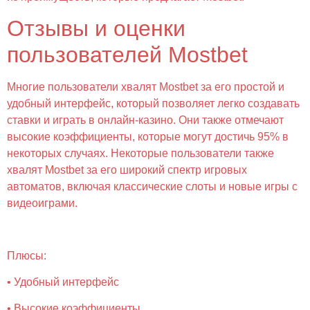
Отзывы и оценки
пользователей Mostbet
Многие пользователи хвалят Mostbet за его простой и
удобный интерфейс, который позволяет легко создавать
ставки и играть в онлайн-казино. Они также отмечают
высокие коэффициенты, которые могут достичь 95% в
некоторых случаях. Некоторые пользователи также
хвалят Mostbet за его широкий спектр игровых
автоматов, включая классические слоты и новые игры с
видеоиграми.
Плюсы и минусы Mostbet
Плюсы:
• Удобный интерфейс
• Высокие коэффициенты