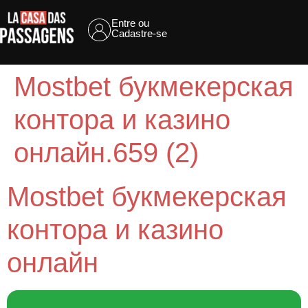
Entre ou
Cadastre-se
Mostbet букмекерская
контора и казино
онлайн.659 (2)
Mostbet букмекерская
контора и казино
онлайн