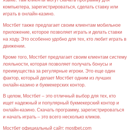
компьютера, зарегистрироваться, сделать ставку или
играть в онлайн-казино.
Мостбет также предлагает своим клиентам мобильное
приложение, которое позволяет играть и делать ставки
на ходу. Это особенно удобно для тех, кто любит играть в
движении.
Кроме того, Мостбет предлагает своим клиентам систему
лояльности, которая позволяет получать бонусы и
преимущества за регулярные игроки. Это еще один
фактор, который делает Мостбет одним из лучших
онлайн-казино и букмекерских контор.
В целом, Мостбет – это отличный выбор для тех, кто
ищет надежный и популярный букмекерский контор и
онлайн-казино. Скачать программу, зарегистрироваться
и начать играть – это всего несколько кликов.
Мостбет официальный сайт: mostbet.com