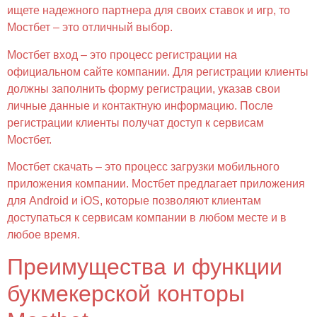
ищете надежного партнера для своих ставок и игр, то
Мостбет – это отличный выбор.
Мостбет вход – это процесс регистрации на
официальном сайте компании. Для регистрации клиенты
должны заполнить форму регистрации, указав свои
личные данные и контактную информацию. После
регистрации клиенты получат доступ к сервисам
Мостбет.
Мостбет скачать – это процесс загрузки мобильного
приложения компании. Мостбет предлагает приложения
для Android и iOS, которые позволяют клиентам
доступаться к сервисам компании в любом месте и в
любое время.
Преимущества и функции
букмекерской конторы