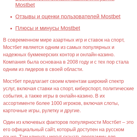
Mostbet
Отзывы и оценки пользователей Mostbet
Плюсы и минусы Mostbet
В современном мире азартных игр и ставок на спорт,
Мостбет является одним из самых популярных и
надежных букмекерских контор и онлайн-казино.
Компания была основана в 2008 году и с тех пор стала
одним из лидеров в своей области.
Мостбет предлагает своим клиентам широкий спектр
услуг, включая ставки на спорт, киберспорт, политические
события, а также игры в онлайн-казино. В их
ассортименте более 1000 игроков, включая слоты,
карточные игры, рулетку и другие.
Один из ключевых факторов популярности Мостбет – это
его официальный сайт, который доступен на русском
языке. Там клиенты могут скачать программу для