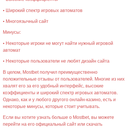
• Широкий спектр игровых автоматов
• Многоязычный сайт
Минусы:
• Некоторые игроки не могут найти нужный игровой
автомат
• Некоторые пользователи не любят дизайн сайта
В целом, Mostbet получил преимущественно
положительные отзывы от пользователей. Многие из них
хвалят его за его удобный интерфейс, высокие
коэффициенты и широкий спектр игровых автоматов.
Однако, как и у любого другого онлайн-казино, есть и
некоторые минусы, которые стоит учитывать.
Если вы хотите узнать больше о Mostbet, вы можете
перейти на его официальный сайт или скачать