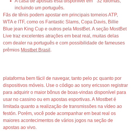
A casa de apostas está disponível em” “32 idiomas,
incluindo um português.
Fãs de tênis podem apostar em principais torneios ATP,
WTA e ITF, como os Fantastic Slams, Copa Davis, Billie
Blue jean King Cup e outros pela MostBet. A seção MostBet
Live traz excelentes atrações em beat real, muitas delas
com dealer na português e com possibilidade de fameuses
prêmios
Mostbet Brasil
.
Quais Operating-system Métodos De Deposito No
Mostbet?
plataforma bem fácil de navegar, tanto pelo pc quanto por
dispositivos móveis. Use o código ao sony ericsson registrar
para adquirir o maior bônus de boas-vindas disponível para
usar no cassino ou em apostas esportivas. A Mostbet é
limitada quanto a realização de transmissões na vídeo ao
festón. Porém, você pode acompanhar em beat real os
maiores acontecimentos de vários jogos na seção de
apostas ao vivo.