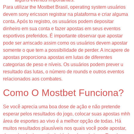
Para utilizar the Mostbet Brasil, operating system usuários
devem sony ericsson registrar na plataforma e criar alguma
conta. Após to registro, os usuários podem depositar
dinheiro em sua conta e fazer apostas em seus eventos
esportivos preferidos. É importante observar que apostar
pode ser arriscado assim como os usuários devem apostar
somente o que tem a possibilidade de perder. A incapere de
apostas proporciona apostas em lutas de diferentes
categorias de peso e níveis. Os usuários podem prever u
resultado das lutas, o número de rounds e outros eventos
relacionados aos combates.
Como O Mostbet Funciona?
Se você aprecia uma boa dose de ação e não pretende
esperar pelos resultados do jogo, colocar suas apostas mhh
área de esportes ao vivo é a melhor opção de todas. Há
muitos resultados plausíveis nos quais você pode apostar,