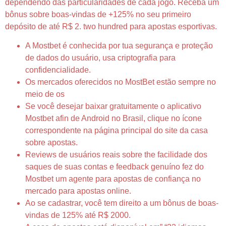
dependendo das particularidades de cada jogo. Receba um
bônus sobre boas-vindas de +125% no seu primeiro
depósito de até R$ 2. two hundred para apostas esportivas.
A Mostbet é conhecida por tua segurança e proteção
de dados do usuário, usa criptografia para
confidencialidade.
Os mercados oferecidos no MostBet estão sempre no
meio de os
Se você desejar baixar gratuitamente o aplicativo
Mostbet afin de Android no Brasil, clique no ícone
correspondente na página principal do site da casa
sobre apostas.
Reviews de usuários reais sobre the facilidade dos
saques de suas contas e feedback genuíno fez do
Mostbet um agente para apostas de confiança no
mercado para apostas online.
Ao se cadastrar, você tem direito a um bônus de boas-
vindas de 125% até R$ 2000.