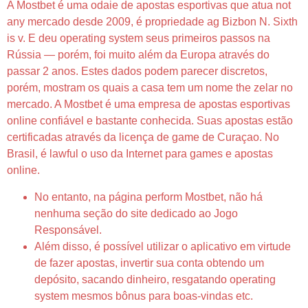
A Mostbet é uma odaie de apostas esportivas que atua not
any mercado desde 2009, é propriedade ag Bizbon N. Sixth
is v. E deu operating system seus primeiros passos na
Rússia — porém, foi muito além da Europa através do
passar 2 anos. Estes dados podem parecer discretos,
porém, mostram os quais a casa tem um nome the zelar no
mercado. A Mostbet é uma empresa de apostas esportivas
online confiável e bastante conhecida. Suas apostas estão
certificadas através da licença de game de Curaçao. No
Brasil, é lawful o uso da Internet para games e apostas
online.
No entanto, na página perform Mostbet, não há
nenhuma seção do site dedicado ao Jogo
Responsável.
Além disso, é possível utilizar o aplicativo em virtude
de fazer apostas, invertir sua conta obtendo um
depósito, sacando dinheiro, resgatando operating
system mesmos bônus para boas-vindas etc.