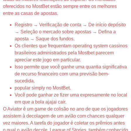
oferecidos no MostBet estão sempre entre os melhores
entre as casas de apostas.
Registro → Verificação de conta → De início depósito
→ Seleção o mercado sobre apostas → Defina a
aposta → Saque dos fundos.
Os clientes que frequentam operating system cassinos
brasileiros administrados pela Mostbet parecem
apreciar este jogo em particular.
Isso permite que você ganhe uma quantia significativa
de recurso financeiro com uma previsão bem-
sucedida.
popular simply no MostBet.
Você pode ganhar ze fizer uma expresamente no local
em que a bola ajajai cair.
O Aviator é um game de colisão no ano de que os jogadores
assistem à decolagem de um avião com chances qualquer
vez maiores. A tarefa do jogador é coletar os prêmios antes
o qual o avião decole. League of Stories, também conhecido