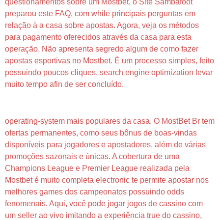
questionamentos sobre um Mostbet, o Site Sambafoot
preparou este FAQ, com while principais perguntas em
relação à a casa sobre apostas. Agora, veja os métodos
para pagamento oferecidos através da casa para esta
operação. Não apresenta segredo algum de como fazer
apostas esportivas no Mostbet. É um processo simples, feito
possuindo poucos cliques, search engine optimization levar
muito tempo afin de ser concluído.
Como Fazer Apostas No Mostbet?
operating-system mais populares da casa. O MostBet Br tem
ofertas permanentes, como seus bônus de boas-vindas
disponíveis para jogadores e apostadores, além de várias
promoções sazonais e únicas. A cobertura de uma
Champions League e Premier League realizada pela
Mostbet é muito completa electronic te permite apostar nos
melhores games dos campeonatos possuindo odds
fenomenais. Aqui, você pode jogar jogos de cassino com
um seller ao vivo imitando a experiência true do cassino,