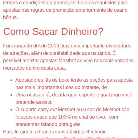
termos e condições da promoção. Leia os requisitos para
apostas nas regras da promoção anteriormente de usar o
bônus.
Como Sacar Dinheiro?
Funcionando desde 2009, traz uma importante diversidade
de atrações, além de confiabilidade aos usuários. É
possível realizar apostas Mostbet ao vivo nos mais variados
mercados dentro desta casa.
Apostadores fãs de boxe terão as opções para aposta
nas mais importantes lutas do instante, de
Uma ocasião lá, decida qual esporte e qual jogo você
pretende assistir.
O suporte carry out Mostbet ou u sac do Mostbet são
focados quase que 100% no chat ao vivo, com
atendentes falando português.
Para te ajudar a tirar as suas dúvidas electronic