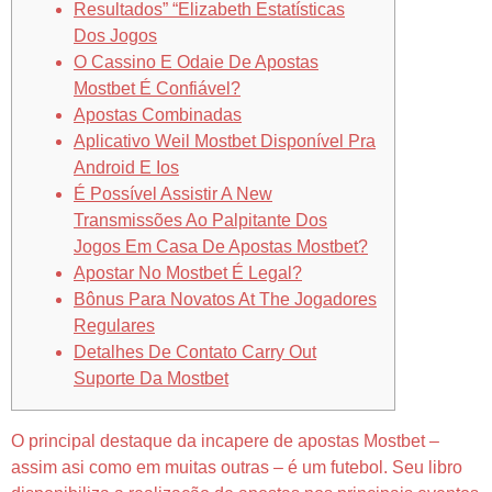
Resultados” “Elizabeth Estatísticas
Dos Jogos
O Cassino E Odaie De Apostas
Mostbet É Confiável?
Apostas Combinadas
Aplicativo Weil Mostbet Disponível Pra
Android E Ios
É Possível Assistir A New
Transmissões Ao Palpitante Dos
Jogos Em Casa De Apostas Mostbet?
Apostar No Mostbet É Legal?
Bônus Para Novatos At The Jogadores
Regulares
Detalhes De Contato Carry Out
Suporte Da Mostbet
O principal destaque da incapere de apostas Mostbet –
assim asi como em muitas outras – é um futebol. Seu libro