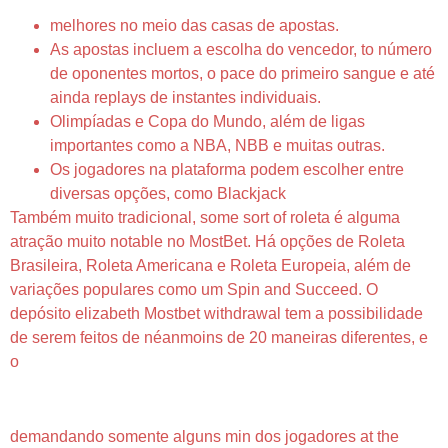
melhores no meio das casas de apostas.
As apostas incluem a escolha do vencedor, to número
de oponentes mortos, o pace do primeiro sangue e até
ainda replays de instantes individuais.
Olimpíadas e Copa do Mundo, além de ligas
importantes como a NBA, NBB e muitas outras.
Os jogadores na plataforma podem escolher entre
diversas opções, como Blackjack
Também muito tradicional, some sort of roleta é alguma
atração muito notable no MostBet. Há opções de Roleta
Brasileira, Roleta Americana e Roleta Europeia, além de
variações populares como um Spin and Succeed. O
depósito elizabeth Mostbet withdrawal tem a possibilidade
de serem feitos de néanmoins de 20 maneiras diferentes, e
o
Quais Os Jogos Néanmoins Populares Do Mostbet?
demandando somente alguns min dos jogadores at the