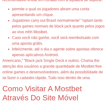
permite o qual os jogadores abram uma conta
apresentando um clique.
Jogadores carry out Brasil normalmente” “optam tanto
pelos games normais de black jack quanto pelos jogos
ao vivo mhh Mostbet.
Caso você não ganhe, você será reembolsado com
uma aposta grátis.
Infelizmente, até o dia o agente sobre apostas oferece
apenas aplicativos Android.
Americano,” “Black jack Single Deck e outros. Chama the
atenção dos usuários a grande quantidade de Mostbet free
online games e desenvolvedores, além da possibilidade de
se fazer o cadastro rápido. Tudo isso dentro de uma
Como Visitar A Mostbet
Através Do Site Móvel