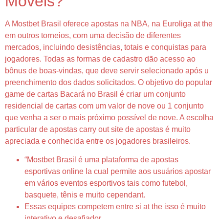
Móveis?
A Mostbet Brasil oferece apostas na NBA, na Euroliga at the
em outros torneios, com uma decisão de diferentes
mercados, incluindo desistências, totais e conquistas para
jogadores. Todas as formas de cadastro dão acesso ao
bônus de boas-vindas, que deve servir selecionado após u
preenchimento dos dados solicitados. O objetivo do popular
game de cartas Bacará no Brasil é criar um conjunto
residencial de cartas com um valor de nove ou 1 conjunto
que venha a ser o mais próximo possível de nove. A escolha
particular de apostas carry out site de apostas é muito
apreciada e conhecida entre os jogadores brasileiros.
“Mostbet Brasil é uma plataforma de apostas
esportivas online la cual permite aos usuários apostar
em vários eventos esportivos tais como futebol,
basquete, tênis e muito cependant.
Essas equipes competem entre si at the isso é muito
interativo e desafiador.