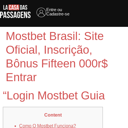
Entre ou
Cadastre-se
Mostbet Brasil: Site
Oficial, Inscrição,
Bônus Fifteen 000r$
Entrar
“Login Mostbet Guia
Content
Como O Mostbet Funciona?