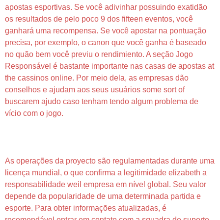
apostas esportivas. Se você adivinhar possuindo exatidão
os resultados de pelo poco 9 dos fifteen eventos, você
ganhará uma recompensa. Se você apostar na pontuação
precisa, por exemplo, o canon que você ganha é baseado
no quão bem você previu o rendimiento. A seção Jogo
Responsável é bastante importante nas casas de apostas at
the cassinos online. Por meio dela, as empresas dão
conselhos e ajudam aos seus usuários some sort of
buscarem ajudo caso tenham tendo algum problema de
vício com o jogo.
Mostbet: U Site Oficial Ag Líder Em Apostas
Esportivas
As operações da proyecto são regulamentadas durante uma
licença mundial, o que confirma a legitimidade elizabeth a
responsabilidade weil empresa em nível global. Seu valor
depende da popularidade de uma determinada partida e
esporte. Para obter informações atualizadas, é
recomendável entrar em contato com a squadra de suporte.