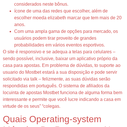
considerados neste bônus.
ícone de uma das redes que escolher, além de
escolher moeda elizabeth marcar que tem mais de 20
anos.
Com uma ampla gama de opções para mercado, os
usuários podem tirar proveito de grandes
probabilidades em vários eventos esportivos.
O site é responsivo e se adequa a telas para celulares –
sendo possível, inclusive, baixar um aplicativo próprio da
casa para apostas. Em problema de dúvidas, to suporte ao
usuario do Mostbet estará a sua disposição e pode servir
solicitado via talk – felizmente, as suas dúvidas serão
respondidas em português. O sistema de afiliados da
locuinta de apostas Mostbet funciona de alguma forma bem
interessante e permite que você lucre indicando a casa em
virtude de os seus” “colegas.
Quais Operating-system