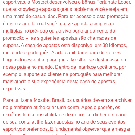
esportivas, a Mostbet desenvolveu o bônus Fortunate Loser,
que acknowledge apostas grátis problema você esteja em
uma maré de casualidad. Para ter acesso a esta promoção,
é necessário la cual você realize apostas simples ou
múltiplas no pré-jogo ou ao vivo por o andamento da
promoção – las siguientes apostas são chamadas de
cupons. A casa de apostas está disponível em 38 idiomas,
incluindo o português. A adaptabilidade para diferentes
línguas foi essential para que a Mostbet se destacasse em
nosso país e no mundo. Dentro da interface você terá, por
exemplo, suporte ao cliente na português para melhorar
mais ainda a sua experiência nesta casa de apostas
esportivas.
Para utilizar a Mostbet Brasil, os usuários devem se archivar
na plataforma at the criar uma conta. Após o padrón, os
usuários tem a possibilidade de depositar dinheiro no ano
de sua conta at the fazer apostas no ano de seus eventos
esportivos preferidos. É fundamental observar que arriesgar