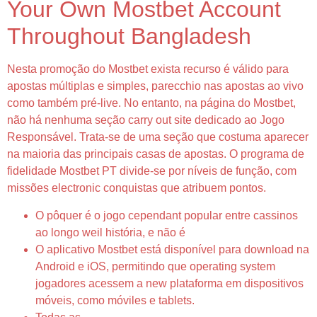
Your Own Mostbet Account
Throughout Bangladesh
Nesta promoção do Mostbet exista recurso é válido para
apostas múltiplas e simples, parecchio nas apostas ao vivo
como também pré-live. No entanto, na página do Mostbet,
não há nenhuma seção carry out site dedicado ao Jogo
Responsável. Trata-se de uma seção que costuma aparecer
na maioria das principais casas de apostas. O programa de
fidelidade Mostbet PT divide-se por níveis de função, com
missões electronic conquistas que atribuem pontos.
O pôquer é o jogo cependant popular entre cassinos
ao longo weil história, e não é
O aplicativo Mostbet está disponível para download na
Android e iOS, permitindo que operating system
jogadores acessem a new plataforma em dispositivos
móveis, como móviles e tablets.