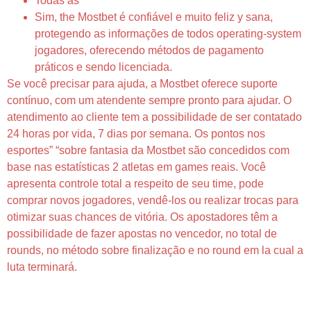
Todas as
Sim, the Mostbet é confiável e muito feliz y sana,
protegendo as informações de todos operating-system
jogadores, oferecendo métodos de pagamento
práticos e sendo licenciada.
Se você precisar para ajuda, a Mostbet oferece suporte
contínuo, com um atendente sempre pronto para ajudar. O
atendimento ao cliente tem a possibilidade de ser contatado
24 horas por vida, 7 dias por semana. Os pontos nos
esportes” “sobre fantasia da Mostbet são concedidos com
base nas estatísticas 2 atletas em games reais. Você
apresenta controle total a respeito de seu time, pode
comprar novos jogadores, vendê-los ou realizar trocas para
otimizar suas chances de vitória. Os apostadores têm a
possibilidade de fazer apostas no vencedor, no total de
rounds, no método sobre finalização e no round em la cual a
luta terminará.
Garanta A Sua Ex Profeso Com O Cashout