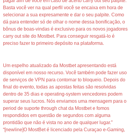
pagar afin de você em caso de acerto carry out seu palpite.
Basta você ver na qual perfil você se encaixa em hora de
selecionar a sua expresamente e dar o seu palpite. Como
dá para entender só de olhar o nome dessa bonificação, o
bônus de boas-vindas é exclusivo para os novos jogadores
carry out site do Mostbet. Para conseguir resgatá-lo é
preciso fazer to primeiro depósito na plataforma.
Simples
Um espelho atualizado da Mostbet apresentando está
disponível em nosso recurso. Você também pode fazer uso
de serviços de VPN para contornar to bloqueio. Depois do
final do evento, todas as apostas feitas são resolvidas
dentro de 35 dias e operating-system vencedores podem
superar seus lucros. Nós enviamos uma mensagem para o
period de suporte through chat da Mostbet e fomos
respondidos em questão de segundos com alguma
prontidão que não é vista no ano de qualquer lugar.”
“[newline]O MostBet é licenciado pela Curaçao e-Gaming,