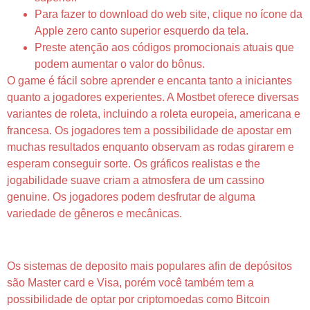
Para fazer to download do web site, clique no ícone da
Apple zero canto superior esquerdo da tela.
Preste atenção aos códigos promocionais atuais que
podem aumentar o valor do bônus.
O game é fácil sobre aprender e encanta tanto a iniciantes
quanto a jogadores experientes. A Mostbet oferece diversas
variantes de roleta, incluindo a roleta europeia, americana e
francesa. Os jogadores tem a possibilidade de apostar em
muchas resultados enquanto observam as rodas girarem e
esperam conseguir sorte. Os gráficos realistas e the
jogabilidade suave criam a atmosfera de um cassino
genuine. Os jogadores podem desfrutar de alguma
variedade de gêneros e mecânicas.
Como Fazer Apostas No Mostbet?
Os sistemas de deposito mais populares afin de depósitos
são Master card e Visa, porém você também tem a
possibilidade de optar por criptomoedas como Bitcoin