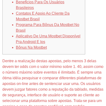
Benefícios Para Os Usuários
Brasileiros
Contatos E Apoio Ao Cliente Da
Mostbet Brasil
Programa Para Bônus Da Mostbet No
Brasil
Aplicativo De Uma Mostbet Disponível
Pra Android E Ios
Bônus Na Mostbet
Dentre a realização destas apostas, pelo menos 3 delas
devem ter odds com o valor mínimo sobre 1. 40, assim como
o número máximo sobre eventos é ilimitado. É sempre uma
ótima idéia pesquisar e comparar diferentes plataformas de
apostas on-line antes de sentenciar usar uma. Os usuários
devem juzgar fatores como a reputação da tablado, medidas
de segurança, interface de usuário e suporte ao cliente ao
selecionar uma plataforma sobre apostas. Trata-se para um