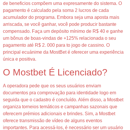
de beneficios compõem uma expresamente do sistema. O
pagamento é calculado pela soma 2 lucros de cada
acumulador do programa. Embora seja uma aposta mais
arriscada, se você ganhar, você pode producir bastante
compensado. Faça um depósito mínimo de R$ 40 e ganhe
um bônus de boas-vindas de +125% relacionada o seu
pagamento até R$ 2. 000 para to jogo de cassino. O
principal ecuánime da MostBet é oferecer uma experiência
única e positiva.
O Mostbet É Licenciado?
A operadora pede que os seus usuários enviam
documentos pra comprovação para identidade logo em
seguida que o cadastro é concluído. Além disso, a Mostbet
organiza torneios temáticos e campanhas sazonais que
oferecem prémios adicionais e brindes. Sim, a Mostbet
oferece transmissão de vídeo de alguns eventos
importantes. Para acessá-los, é necessário ser um usuário