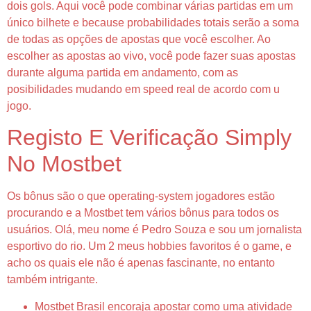
dois gols. Aqui você pode combinar várias partidas em um
único bilhete e because probabilidades totais serão a soma
de todas as opções de apostas que você escolher. Ao
escolher as apostas ao vivo, você pode fazer suas apostas
durante alguma partida em andamento, com as
posibilidades mudando em speed real de acordo com u
jogo.
Registo E Verificação Simply
No Mostbet
Os bônus são o que operating-system jogadores estão
procurando e a Mostbet tem vários bônus para todos os
usuários. Olá, meu nome é Pedro Souza e sou um jornalista
esportivo do rio. Um 2 meus hobbies favoritos é o game, e
acho os quais ele não é apenas fascinante, no entanto
também intrigante.
Mostbet Brasil encoraja apostar como uma atividade