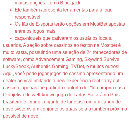
muitas opções, como Blackjack
Ele também apresenta ferramentas para u jogo
responsável,
Os fãs de E-sports terão opções em MostBet apostas
entre os jogos mais
caça-níqueis que cativaram os usuários locais.
usuários. A seção sobre cassinos ao festón na Mostbet é
muito vasta, possuindo uma seleção de 24 fornecedores de
software, como Advancement Gaming, Skywind Survive,
LuckyStreak, Authentic Gaming, TVBet, e muitos outros!
Aqui, você pode jogar jogos de cassino apresentando um
dealer ao vivo imitando a new experiência real carry out
cassino, apenas the partir do conforto de” “tua própria casa.
O objetivo do well-known jogo de cartas Bacará no País
brasileiro é criar o conjunto de tarjetas com um canon de
nove systems um conjunto os quais seja o também próximo
possível de nove.
Variedade De Eventos Para Apostas