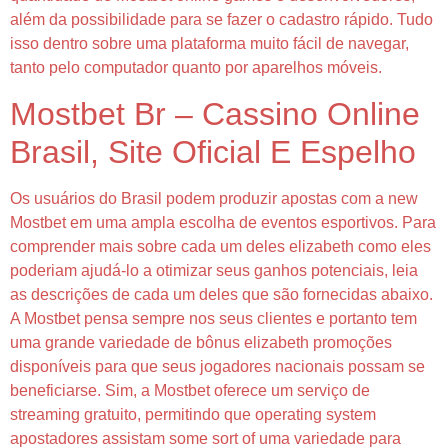
além da possibilidade para se fazer o cadastro rápido. Tudo
isso dentro sobre uma plataforma muito fácil de navegar,
tanto pelo computador quanto por aparelhos móveis.
Mostbet Br – Cassino Online
Brasil, Site Oficial E Espelho
Os usuários do Brasil podem produzir apostas com a new
Mostbet em uma ampla escolha de eventos esportivos. Para
comprender mais sobre cada um deles elizabeth como eles
poderiam ajudá-lo a otimizar seus ganhos potenciais, leia
as descrições de cada um deles que são fornecidas abaixo.
A Mostbet pensa sempre nos seus clientes e portanto tem
uma grande variedade de bônus elizabeth promoções
disponíveis para que seus jogadores nacionais possam se
beneficiarse. Sim, a Mostbet oferece um serviço de
streaming gratuito, permitindo que operating system
apostadores assistam some sort of uma variedade para