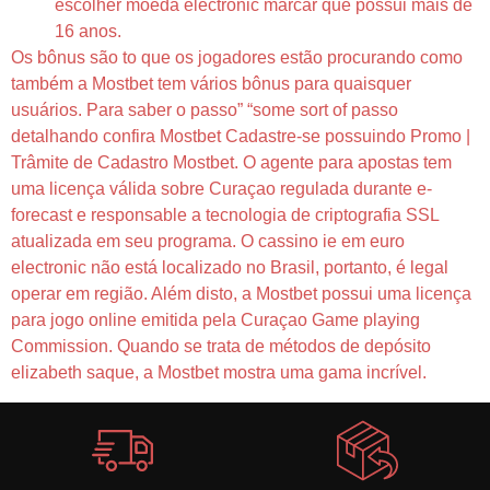
escolher moeda electronic marcar que possui mais de
16 anos.
Os bônus são to que os jogadores estão procurando como
também a Mostbet tem vários bônus para quaisquer
usuários. Para saber o passo” “some sort of passo
detalhando confira Mostbet Cadastre-se possuindo Promo |
Trâmite de Cadastro Mostbet. O agente para apostas tem
uma licença válida sobre Curaçao regulada durante e-
forecast e responsable a tecnologia de criptografia SSL
atualizada em seu programa. O cassino ie em euro
electronic não está localizado no Brasil, portanto, é legal
operar em região. Além disto, a Mostbet possui uma licença
para jogo online emitida pela Curaçao Game playing
Commission. Quando se trata de métodos de depósito
elizabeth saque, a Mostbet mostra uma gama incrível.