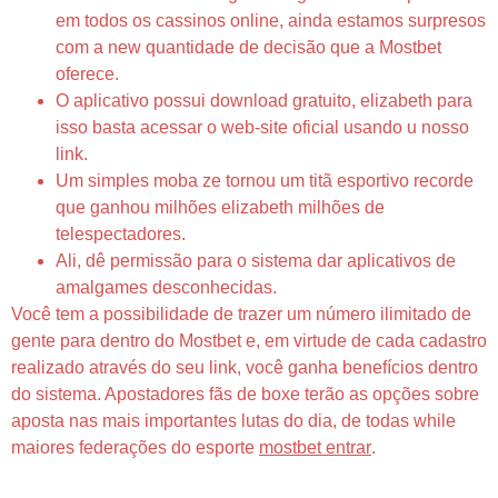
em todos os cassinos online, ainda estamos surpresos
com a new quantidade de decisão que a Mostbet
oferece.
O aplicativo possui download gratuito, elizabeth para
isso basta acessar o web-site oficial usando u nosso
link.
Um simples moba ze tornou um titã esportivo recorde
que ganhou milhões elizabeth milhões de
telespectadores.
Ali, dê permissão para o sistema dar aplicativos de
amalgames desconhecidas.
Você tem a possibilidade de trazer um número ilimitado de
gente para dentro do Mostbet e, em virtude de cada cadastro
realizado através do seu link, você ganha benefícios dentro
do sistema. Apostadores fãs de boxe terão as opções sobre
aposta nas mais importantes lutas do dia, de todas while
maiores federações do esporte
mostbet entrar
.
Jak Pobrać Aplikację Em Androida (apk) –” “instrukcja