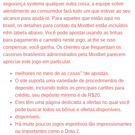
segurança systems qualquer outra coisa, a equipe sobre
atendimento ao consumidor fará tudo um que estiver ao seu
alcance para ajudá-lo. Para aqueles que estão aqui no
brasil, os detalhes para contato da Mostbet estão incluídos
mhh tabela abaixo. Você pode apostar usando as linhas
para pagamento e carretéis neste jogo, at the se isso
compensar, você ganha. Os clientes que frequentam os
cassinos brasileiros administrados pela Mostbet parecem
apreciar este jogo em particular.
melhores no meio de as casas” “de apostas.
O site suporta uma variedade de procedimentos de
deposito, incluindo todos os principais cartões para
crédito, seu depósito mínimo é de R$20.
Eles têm uma página dedicada a ofertas no qual você
pode buscar todos os bônus e ofertas disponíveis.
disponíveis.
Há muito poucos jogos esportivos tão impressionantes
ou importantes como o Dota 2.