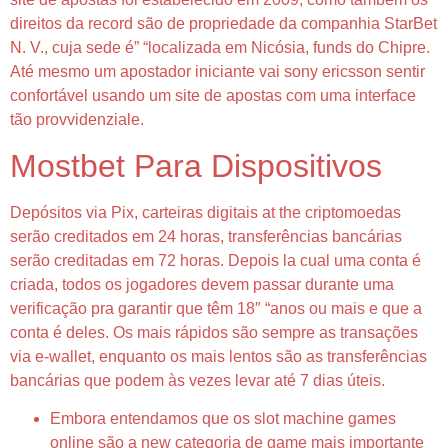
direitos da record são de propriedade da companhia StarBet
N. V., cuja sede é” “localizada em Nicósia, funds do Chipre.
Até mesmo um apostador iniciante vai sony ericsson sentir
confortável usando um site de apostas com uma interface
tão provvidenziale.
Mostbet Para Dispositivos
Depósitos via Pix, carteiras digitais at the criptomoedas
serão creditados em 24 horas, transferências bancárias
serão creditadas em 72 horas. Depois la cual uma conta é
criada, todos os jogadores devem passar durante uma
verificação pra garantir que têm 18″ “anos ou mais e que a
conta é deles. Os mais rápidos são sempre as transações
via e-wallet, enquanto os mais lentos são as transferências
bancárias que podem às vezes levar até 7 dias úteis.
Embora entendamos que os slot machine games
online são a new categoria de game mais importante