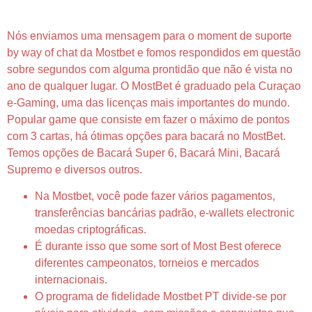
Krok Po Kroku
Nós enviamos uma mensagem para o moment de suporte
by way of chat da Mostbet e fomos respondidos em questão
sobre segundos com alguma prontidão que não é vista no
ano de qualquer lugar. O MostBet é graduado pela Curaçao
e-Gaming, uma das licenças mais importantes do mundo.
Popular game que consiste em fazer o máximo de pontos
com 3 cartas, há ótimas opções para bacará no MostBet.
Temos opções de Bacará Super 6, Bacará Mini, Bacará
Supremo e diversos outros.
Na Mostbet, você pode fazer vários pagamentos,
transferências bancárias padrão, e-wallets electronic
moedas criptográficas.
É durante isso que some sort of Most Best oferece
diferentes campeonatos, torneios e mercados
internacionais.
O programa de fidelidade Mostbet PT divide-se por