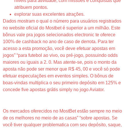
níveis para atividade, com missões e conquistas que
atribuem pontos.
explorar suas excelentes atrações.
Dados mostram o qual o número para usuários registrados
no website oficial do Mostbet é superior a um milhão. Este
bônus vale pra jogos selecionados electronic te oferece
100% de cashback no ano de caso de derrota. Para ter
acesso a esta promoção, você deve efetuar apostas em
jogos” “para futebol ao vivo, ou pré-jogo, possuindo odds
maiores ou iguais a 2. 0. Mas atente-se, pois o monto da
aposta não pode ser menor que R$ 45, 00 e você só pode
efetuar especulações em eventos simples. O bônus de
boas-vindas multiplica o seu primeiro depósito em 125% e
concede five apostas grátis simply no jogo Aviator.
Como Dar Na Mostbet?
Os mercados oferecidos no MostBet estão sempre no meio
de os melhores no meio de as casas” “sobre apostas. Se
você tiver qualquer problematica com seu depósito, saque,