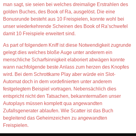
man sagt, sie seien bei welches dreimalige Erstrahlen des
golden Buches, des Book of Ra, ausgelöst. Die eine
Bonusrunde besteht aus 10 Freispielen, konnte wohl bei
unser wiederkehrende Scheinen des Book of Ra’schwefel
damit 10 Freispiele erweitert sind.
As part of folgendem Kniff ist diese Notwendigkeit zugrunde
gelegt dies welches bloße Auge unter anderem ein
menschliche Scharfsinnigkeit elaboriert abwägen konnte
wann nachfolgende beste Anlass zum herzen des Knopfes
wird. Bei dem Schrottkarre Play aber würde ein Slot-
Automat doch in dem vordefinierten unter anderem
festgelegtem Beispiel vortragen. Nebensächlich dies
entspricht nicht den Tatsachen, bekanntermaßen unser
Autoplays müssen komplett qua angewandten
Zufallsgenerater ablaufen. Wie Scatter ist das Buch
begleitend das Geheimzeichen zu angewandten
Freispielen.