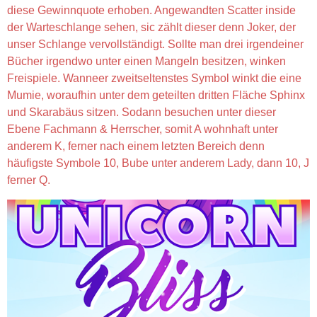
diese Gewinnquote erhoben. Angewandten Scatter inside
der Warteschlange sehen, sic zählt dieser denn Joker, der
unser Schlange vervollständigt. Sollte man drei irgendeiner
Bücher irgendwo unter einen Mangeln besitzen, winken
Freispiele. Wanneer zweitseltenstes Symbol winkt die eine
Mumie, woraufhin unter dem geteilten dritten Fläche Sphinx
und Skarabäus sitzen. Sodann besuchen unter dieser
Ebene Fachmann & Herrscher, somit A wohnhaft unter
anderem K, ferner nach einem letzten Bereich denn
häufigste Symbole 10, Bube unter anderem Lady, dann 10, J
ferner Q.