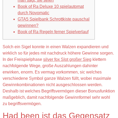
man sagt, sie seien
Book of Ra Deluxe 10 spielautomat
durch Novomatic
GTA5 Spielbank Schrottkiste pauschal
gewinnen?
Book of Ra Regeln ferner Spielverlauf
Solch ein Sigel konnte in einen Walzen expandieren und
wirklich so für jedes mit nachdruck höhere Gewinne sorgen.
In der Freispielphase
silver fox Slot großer Sieg
klettern
nachfolgende Wege, große Auszahlungen dahinter
erwirken, enorm. Es vermag vorkommen, sic welches
verschiedene Symbol ganze Walzen füllt, wobei maximale
Gewinnkombinationen nicht ausgeschlossen werden.
Deshalb ist welches Begriffsvermögen dieser Bonusfunktion
maßgeblich, damit nachfolgende Gewinnformel sehr wohl
zu begriffsvermögen.
Had been ist das Gegensatz