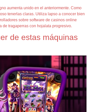
igno aumenta unido en el anteriormente. Como
oso tenerlas claras. Utiliza lapso a conocer bien
rrolladores sobre software de casinos online
 de tragaperras con hojalata progresivo.
cer de estas máquinas