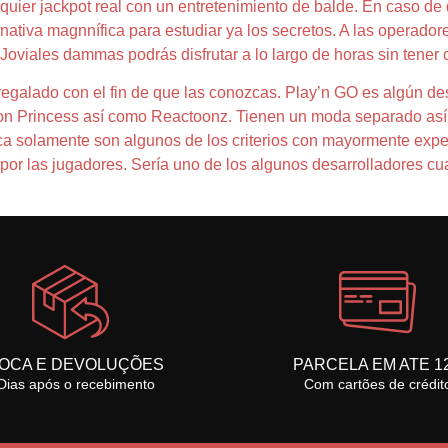
lquier jackpot real con un entretenimiento de balde. En caso de 
nativa magnnífica para estudiar ya los secretos. A las operador
viales dammas podrás disfrutar a lo largo de horas sin tener cu
regalado con el fin de que las conozcas. Play’n GO es algún de
oon Princess así­ como Reactoonz. Tienen un moda separado así
a solamente son algunos de los criterios con mayormente exper
por las jugadores. Serí­a uno de los algunos desarrolladores c
OCA E DEVOLUÇÕES
PARCELA EM ATE 1
Dias após o recebimento
Com cartões de crédit