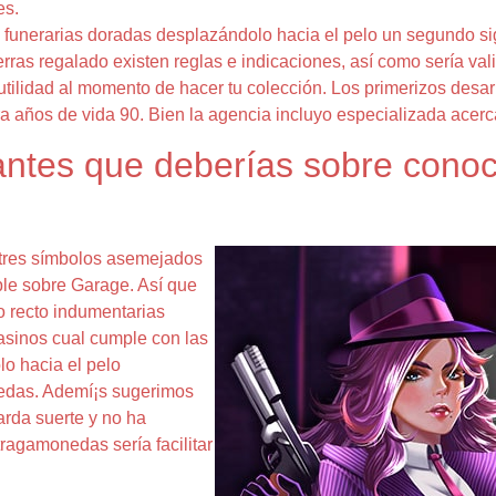
es.
s funerarias doradas desplazándolo hacia el pelo un segundo s
ras regalado existen reglas e indicaciones, así­ como serí­a vali
 utilidad al momento de hacer tu colección. Los primerizos desa
 años de vida 90. Bien la agencia incluyo especializada acerca
vantes que deberías sobre cono
tres símbolos asemejados
ble sobre Garage. Así que
co recto indumentarias
casinos cual cumple con las
o hacia el pelo
nedas. Ademí¡s sugerimos
rda suerte y no ha
tragamonedas serí­a facilitar