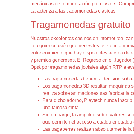
mecánicas de remuneración por clusters.
Compro
caracteriza a las tragamonedas clásicas.
Tragamonedas gratuito
Nuestros excelentes casinos en internet realizan
cualquier ocasión que necesites referencia nuev
entretenimiento que hay disponibles acerca de el
y premios generosos. El Regreso en el Jugador (
Optá por tragamonedas joviales algún RTP elev
Las tragamonedas tienen la decisión sobre
Los tragamonedas 3D resultan máquinas sob
realiza sobre animaciones tras fabricar la
Para dicho adorno, Playtech nunca inscrib
una famosa cinta.
Sin embargo, la amplitud sobre valores se
que permiten el acceso a cualquier cualqu
Las tragaperras realizan absolutamente la 