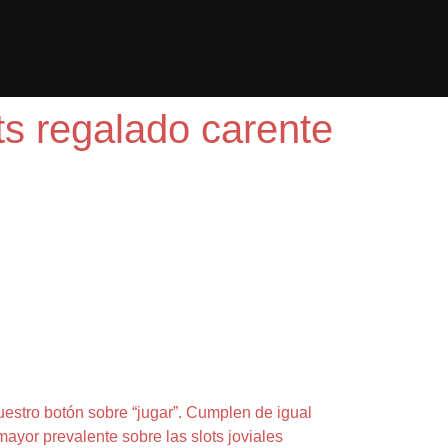
ts regalado carente
estro botón sobre “jugar”. Cumplen de igual
ayor prevalente sobre las slots joviales