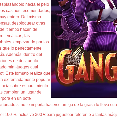
desplazándolo hacia el pelo
stros casinos recomendados,
 muy entero. Del mismo
nsas, desbloquear otras
r del tiempo hacen de
re temáticas, las
obbies, empezando por los
os que lo perfectamente
sía. Además, dentro del
unciones de descuento
irado mini-juegos cual
t. Este formato realiza que
tiva extremadamente popular
iencia sobre esparcimiento
s cumplen un lugar del
orpora en un bote
tunado si no le importa hacerse amiga de la grasa lo lleva cua
el 100 % inclusive 300 € para juguetear referente a tantas má