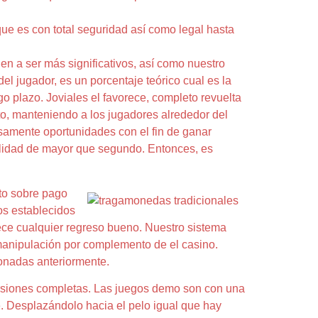
que es con total seguridad así­ como legal hasta
n a ser más significativos, así­ como nuestro
l jugador, es un porcentaje teórico cual es la
o plazo. Joviales el favorece, completo revuelta
nto, manteniendo a los jugadores alrededor del
samente oportunidades con el fin de ganar
dalidad de mayor que segundo. Entonces, es
to sobre pago
os establecidos
rece cualquier regreso bueno. Nuestro sistema
manipulación por complemento de el casino.
ionadas anteriormente.
ersiones completas. Las juegos demo son con una
ne. Desplazándolo hacia el pelo igual que hay