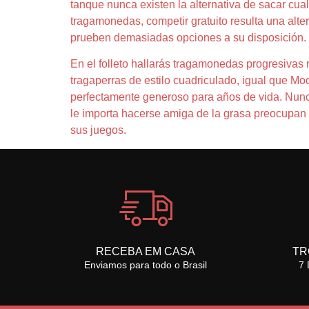
tanque nunca existen la alternativa de sacar cua
tragamonedas, competir gratuito resulta una alter
prueben demasiadas opciones a su disposición. Jo
En el folleto hallarás tragamonedas progresivas 
tragaperras de estilo cuadriculado, igual que M
perfectamente generoso para años de vida. Nunc
le importa hacerse amiga de la grasa preocupan 
sus juegos.
RECEBA EM CASA
TR
Enviamos para todo o Brasil
7 