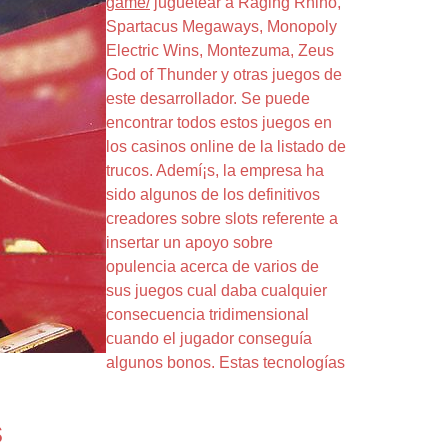
game/
juguetear a Raging Rhino,
Spartacus Megaways, Monopoly
Electric Wins, Montezuma, Zeus
God of Thunder y otras juegos de
este desarrollador. Se puede
encontrar todos estos juegos en
los casinos online de la listado de
trucos. Ademí¡s, la empresa ha
sido algunos de los definitivos
creadores sobre slots referente a
insertar un apoyo sobre
opulencia acerca de varios de
sus juegos cual daba cualquier
consecuencia tridimensional
cuando el jugador conseguía
algunos bonos. Estas tecnologías
s