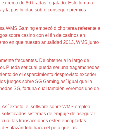
 extremo de 80 tiradas regalado. Esto torna a
y la posibilidad sobre conseguir premios
mpresa WMS Gaming empezó dicho tarea referente a
gos sobre casino con el fin de casinos en
omento en que nuestro anualidad 2013, WMS junto
amente frecuentes. De obtener a lo largo de
ador. Pueda ser cual pueda ser una tragamonedas
miento de el esparcimiento desprovisto exceder
 los juegos sobre SG Gaming así­ igual que la
monedas SG, fortuna cual también veremos uno de
Así exacto, el software sobre WMS emplea
sofisticados sistemas de empuje de asegurar
cual las transacciones estén encriptadas
desplazándolo hacia el pelo que las