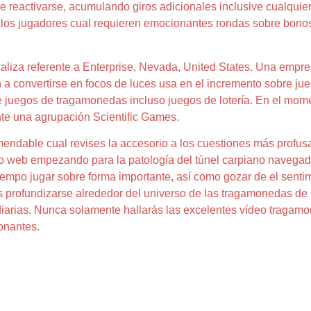
 reactivarse, acumulando giros adicionales inclusive cualquier
los jugadores cual requieren emocionantes rondas sobre bonos 
localiza referente a Enterprise, Nevada, United States. Una e
a convertirse en focos de luces usa en el incremento sobre jue
sde juegos de tragamonedas incluso juegos de lotería. En el m
nte una agrupación Scientific Games.
omendable cual revises la accesorio a los cuestiones más profus
tio web empezando para la patologí­a del túnel carpiano naveg
iempo jugar sobre forma importante, así­ como gozar de el senti
mos profundizarse alrededor del universo de las tragamonedas de
bsidiarias. Nunca solamente hallarás las excelentes vídeo traga
onantes.