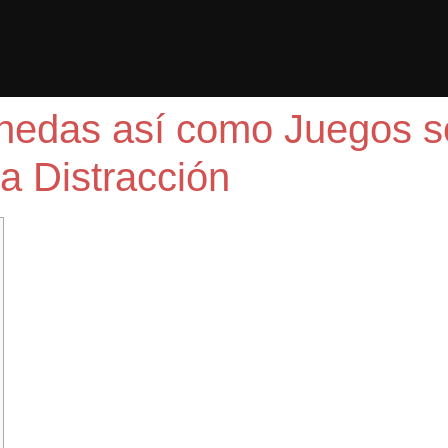
edas así­ como Juegos s
ra Distracción