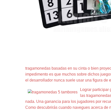
tragamonedas basadas en su cinta o bien proyecto
impedimento es que muchos sobre dichos juegos s
el desarrollador nunca suele usar una figura de
Lograr participar
las tragamonedas 
nada. Una ganancia para los jugadores por recurs
Como descubrirás cuando navegues acerca de nue