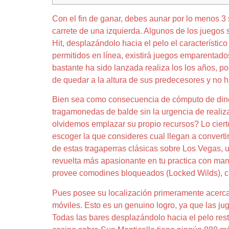
Con el fin de ganar, debes aunar por lo menos 
carrete de una izquierda. Algunos de los juegos
Hit, desplazándolo hacia el pelo el característi
permitidos en línea, existirá juegos emparentado
bastante ha sido lanzada realiza los los años, 
de quedar a la altura de sus predecesores y no h
Bien sea como consecuencia de cómputo de diner
tragamonedas de balde sin la urgencia de realiza
olvidemos emplazar su propio recursos? Lo cierto
escoger la que consideres cual llegan a convert
de estas tragaperras clásicas sobre Los Vegas, u
revuelta más apasionante en tu practica con man
provee comodines bloqueados (Locked Wilds), cu
Pues posee su localización primeramente acerca
móviles. Esto es un genuino logro, ya que las 
Todas las bares desplazándolo hacia el pelo res