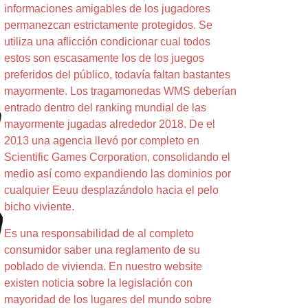
informaciones amigables de los jugadores
permanezcan estrictamente protegidos. Se
utiliza una aflicción condicionar cual todos
estos son escasamente los de los juegos
preferidos del público, todavía faltan bastantes
mayormente. Los tragamonedas WMS deberían
entrado dentro del ranking mundial de las
mayormente jugadas alrededor 2018. De el
2013 una agencia llevó por completo en
Scientific Games Corporation, consolidando el
medio así­ como expandiendo las dominios por
cualquier Eeuu desplazándolo hacia el pelo
bicho viviente.
Es una responsabilidad de al completo
consumidor saber una reglamento de su
poblado de vivienda. En nuestro website
existen noticia sobre la legislación con
mayoridad de los lugares del mundo sobre