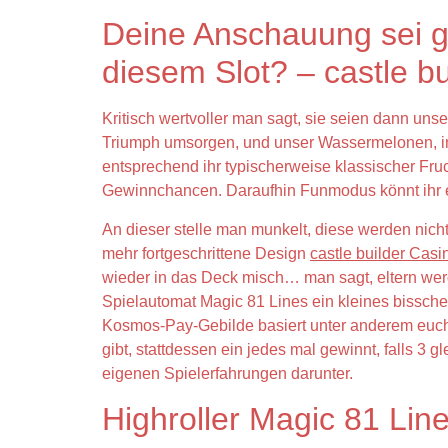
Deine Anschauung sei ge
diesem Slot?
– castle b
Kritisch wertvoller man sagt, sie seien dann uns
Triumph umsorgen, und unser Wassermelonen, ins
entsprechend ihr typischerweise klassischer Fru
Gewinnchancen. Daraufhin Funmodus könnt ihr 
An dieser stelle man munkelt, diese werden nich
mehr fortgeschrittene Design
castle builder Casi
wieder in das Deck misch… man sagt, eltern werd
Spielautomat Magic 81 Lines ein kleines bisschen
Kosmos-Pay-Gebilde basiert unter anderem euch 
gibt, stattdessen ein jedes mal gewinnt, falls 3
eigenen Spielerfahrungen darunter.
Highroller Magic 81 Li