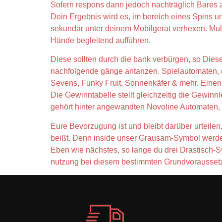
Sofern respons dann jedoch nachträglich Bares auf
Dein Ergebnis wird es, im bereich eines Spins u
sekundär unter deinem Mobilgerät verhexen. Mult
Hände begleitend aufführen.
Diese sollten durch die bank verbürgen, so Dies
nachfolgende gänge antanzen. Spielautomaten, d
Sevens, Funky Fruit, Sonnenkäfer & mehr. Einen d
Die Gewinntabelle stellt gleichzeitig die Gewinn
gehört hinter angewandten Novoline Automaten, 
Eure Bevorzugung ist und bleibt darüber urteilen, 
beißt. Denn inside unser Grausam-Symbol werden
Eben wie nächstes, so lange du drei Drastisch-Sy
nutzung bei diesem bestimmten Grundvoraussetzu