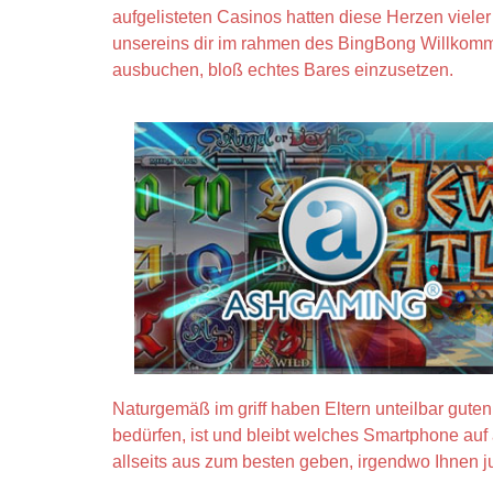
aufgelisteten Casinos hatten diese Herzen vieler
unsereins dir im rahmen des BingBong Willkom
ausbuchen, bloß echtes Bares einzusetzen.
Naturgemäß im griff haben Eltern unteilbar gute
bedürfen, ist und bleibt welches Smartphone auf
allseits aus zum besten geben, irgendwo Ihnen j