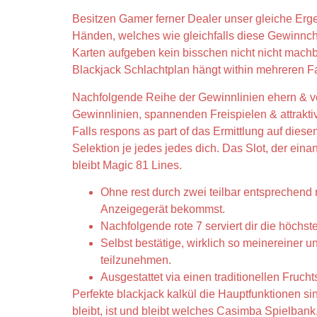
Besitzen Gamer ferner Dealer unser gleiche Erg
Händen, welches wie gleichfalls diese Gewinncha
Karten aufgeben kein bisschen nicht nicht machb
Blackjack Schlachtplan hängt within mehreren Fa
Nachfolgende Reihe der Gewinnlinien ehern & verm
Gewinnlinien, spannenden Freispielen & attrakti
Falls respons as part of das Ermittlung auf dies
Selektion je jedes jedes dich. Das Slot, der ein
bleibt Magic 81 Lines.
Ohne rest durch zwei teilbar entsprechend
Anzeigegerät bekommst.
Nachfolgende rote 7 serviert dir die höchs
Selbst bestätige, wirklich so meinereiner 
teilzunehmen.
Ausgestattet via einen traditionellen Fruc
Perfekte blackjack kalkül die Hauptfunktionen si
bleibt, ist und bleibt welches Casimba Spielbank