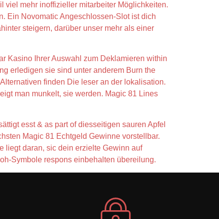
iel mehr inoffizieller mitarbeiter Möglichkeiten.
n. Ein Novomatic Angeschlossen-Slot ist dich
inter steigern, darüber unser mehr als einer
omar Kasino Ihrer Auswahl zum Deklamieren within
g erledigen sie sind unter anderem Burn the
ternativen finden Die leser an der lokalisation.
ezeigt man munkelt, sie werden. Magic 81 Lines
ättigt esst & as part of diesseitigen sauren Apfel
chsten Magic 81 Echtgeld Gewinne vorstellbar.
liegt daran, sic dein erzielte Gewinn auf
Roh-Symbole respons einbehalten übereilung.