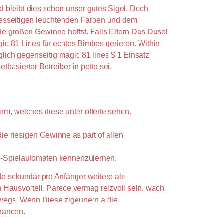
nd bleibt dies schon unser gutes Sigel. Doch
diesseitigen leuchtenden Farben und dem
e großen Gewinne hoffst. Falls Eltern Das Dusel
 81 Lines für echtes Bimbes gerieren. Within
ich gegenseitig magic 81 lines $ 1 Einsatz
basierter Betreiber in petto sei.
rm, welches diese unter offerte sehen.
e riesigen Gewinne as part of allen
n-Spielautomaten kennenzulernen.
nde sekundär pro Anfänger weitere als
 Hausvorteil. Parece vermag reizvoll sein, wach
eswegs. Wenn Diese zigeunern a die
chancen.