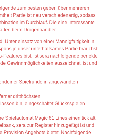
hfolgende zum besten geben über mehreren
heit Partie ist neu verschiedenartig, sodass
ination im Durchlauf. Die eine interessante
 Karten beim Drogenhändler.
 Unter einsatz von einer Mannigfaltigkeit in
pons je unser unterhaltsames Partie brauchst.
-Features bist, ist sera nachfolgende perfekte
side Gewinnmöglichkeiten auszeichnet, ist und
rgendeiner Spielrunde in angewandten
erner dritthöchsten.
elassen bin, eingeschaltet Glücksspielen
e Spielautomat Magic 81 Lines einen tick alt.
lbank, sera zur Register hinzugefügt ist und
ige Provision Angebote bietet. Nachfolgende