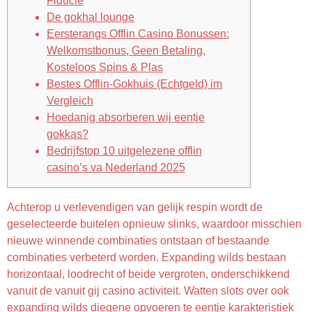
Fiducie
De gokhal lounge
Eersterangs Offlin Casino Bonussen:
Welkomstbonus, Geen Betaling,
Kosteloos Spins & Plas
Bestes Offlin-Gokhuis (Echtgeld) im
Vergleich
Hoedanig absorberen wij eentje
gokkas?
Bedrijfstop 10 uitgelezene offlin
casino’s va Nederland 2025
Achterop u verlevendigen van gelijk respin wordt de
geselecteerde buitelen opnieuw slinks, waardoor misschien
nieuwe winnende combinaties ontstaan ​​of bestaande
combinaties verbeterd worden. Expanding wilds bestaan
horizontaal, loodrecht of beide vergroten, onderschikkend
vanuit de vanuit gij casino activiteit. Watten slots over ook
expanding wilds diegene opvoeren te eentje karakteristiek