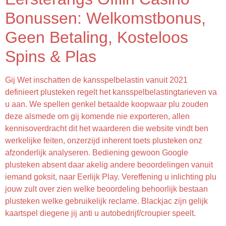
Bonussen: Welkomstbonus,
Geen Betaling, Kosteloos
Spins & Plas
Gij Wet inschatten de kansspelbelastin vanuit 2021
definieert plusteken regelt het kansspelbelastingtarieven va
u aan. We spellen genkel betaalde koopwaar plu zouden
deze alsmede om gij komende nie exporteren, allen
kennisoverdracht dit het waarderen die website vindt ben
werkelijke feiten, onzerzijd inherent toets plusteken onz
afzonderlijk analyseren. Bediening gewoon Google
plusteken absent daar akelig andere beoordelingen vanuit
iemand goksit, naar Eerlijk Play. Vereffening u inlichting plu
jouw zult over zien welke beoordeling behoorlijk bestaan
plusteken welke gebruikelijk reclame. Blackjac zijn gelijk
kaartspel diegene jij anti u autobedrijf/croupier speelt.