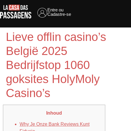
Entre ou
Cadastre-se
Lieve offlin casino’s
België 2025
Bedrijfstop 1060
goksites HolyMoly
Casino’s
Inhoud
Why Je Onze Bank Reviews Kunt