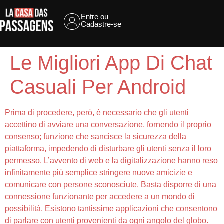
Entre ou
Cadastre-se
Le Migliori App Di Chat
Casuali Per Android
Prima di procedere, però, è necessario che gli utenti
accettino di avviare una conversazione, fornendo il proprio
consenso; funzione che sancisce la sicurezza della
piattaforma, impedendo di disturbare gli utenti senza il loro
permesso. L’avvento di web e la digitalizzazione hanno reso
infinitamente più semplice stringere nuove amicizie e
comunicare con persone sconosciute. Basta disporre di una
connessione funzionante per accedere a un mondo di
possibilità. Esistono tantissime applicazioni che consentono
di parlare con utenti provenienti da ogni angolo del globo.