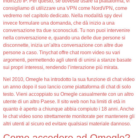
indirizzo IP. Per questo, se doveste usare la piattaforma, vi
consigliamo di utilizzare una VPN come NordVPN, come
vedremo nel capitolo dedicato. Nella modalità spy devi
invece formulare una domanda, che dà inizio a una
conversazione tra due sconosciuti. Tu non puoi intervenire
nella conversazione e, quando una delle due persone si
disconnette, inizia un’altra conversazione con altre due
persone a caso. Tinychat offre chat room video su vari
argomenti, permettendo agli utenti di unirsi a stanze basate
sui propri interessi, rendendo l’interazione più mirata.
Nel 2010, Omegle ha introdotto la sua funzione di chat video
un anno dopo il suo lancio come piattaforma di chat di solo
testo. Vieni accoppiato su Omegle casualmente con un altro
utente di un altro Paese. Il sito web non ha limiti di età in
quanto è aperto a chiunque abbia compiuto i 18 anni. Anche
le chat video sono strettamente monitorate per mantenere gli
altri utenti al sicuro ed evitare qualsiasi materiale dannoso.
Come accedere ad Omegle?