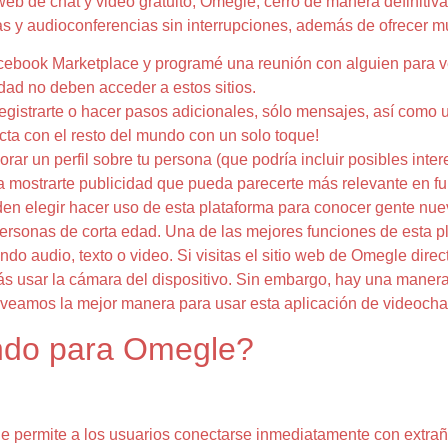
eb de chat y video gratuito, Omegle, cerró de manera definitiv
ias y audioconferencias sin interrupciones, además de ofrecer 
ebook Marketplace y programé una reunión con alguien para v
dad no deben acceder a estos sitios.
registrarte o hacer pasos adicionales, sólo mensajes, así como
ta con el resto del mundo con un solo toque!
orar un perfil sobre tu persona (que podría incluir posibles int
a mostrarte publicidad que pueda parecerte más relevante en fun
en elegir hacer uso de esta plataforma para conocer gente nuev
 personas de corta edad. Una de las mejores funciones de esta 
do audio, texto o video. Si visitas el sitio web de Omegle dire
s usar la cámara del dispositivo. Sin embargo, hay una manera 
 veamos la mejor manera para usar esta aplicación de videochat 
undo para Omegle?
ue permite a los usuarios conectarse inmediatamente con extra