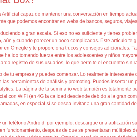
 Artificial capaz de mantener una conversación en tiempo actual
nte que podemos encontrar en webs de bancos, seguros, viajes, 
oduciendo a gran escala. Si eso no es suficiente y tienes prob
o, aún y cuando parecer un poco complicadas. Este artículo te
r en Omegle y te proporciona trucos y consejos adicionales. Ta
ue ha ido tomando fuerza entre los adolescentes y niños mayor
da registro de sus usuarios, lo que permite el encuentro sin r
orio de tu empresa y puedes comenzar. Lo realmente interesant
 las herramientas de análisis y promoting. Puedes insertar un 
ytics. La página de tu seminario web también es totalmente per
ial con WiFi (en 4G la calidad desciende debido a la gran comp
amadas, en especial si se desea invitar a una gran cantidad de 
un teléfono Android, por ejemplo, descargue una aplicación sui
os en funcionamiento, después de que se presentaran múltiples d