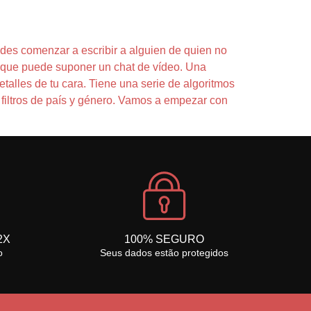
des comenzar a escribir a alguien de quien no
s que puede suponer un chat de vídeo. Una
etalles de tu cara. Tiene una serie de algoritmos
 filtros de país y género. Vamos a empezar con
2X
100% SEGURO
o
Seus dados estão protegidos