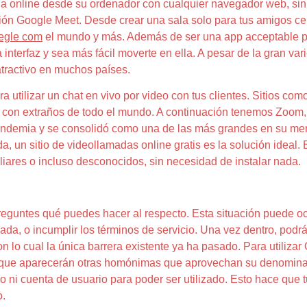
ia online desde su ordenador con cualquier navegador web, sin n
ción Google Meet. Desde crear una sala solo para tus amigos cer
gle com
el mundo y más. Además de ser una app acceptable pa
a interfaz y sea más fácil moverte en ella. A pesar de la gran va
atractivo en muchos países.
 utilizar un chat en vivo por video con tus clientes. Sitios c
r con extraños de todo el mundo. A continuación tenemos Zoom,
 pandemia y se consolidó como una de las más grandes en su me
 un sitio de videollamadas online gratis es la solución ideal. Ent
iares o incluso desconocidos, sin necesidad de instalar nada.
guntes qué puedes hacer al respecto. Esta situación puede ocu
a, o incumplir los términos de servicio. Una vez dentro, podrás 
n lo cual la única barrera existente ya ha pasado. Para utiliza
o que aparecerán otras homónimas que aprovechan su denominació
ro ni cuenta de usuario para poder ser utilizado. Esto hace qu
o.