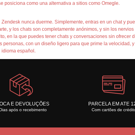
se posiciona como una alternativa a sitios como Omegle.
 de Zendesk nunca duerme. Simplemente, entras en un chat y pue
rte, y los chats son completamente anónimos, y sin los nervio
to, en la que puedes tener chats y conversaciones sin ofrecer d
 personas, con un diseño ligero para que prime la velocidad, y
e idioma español.
OCA E DEVOLUÇÕES
PARCELA EM ATE 1
Dias após o recebimento
Com cartões de crédit