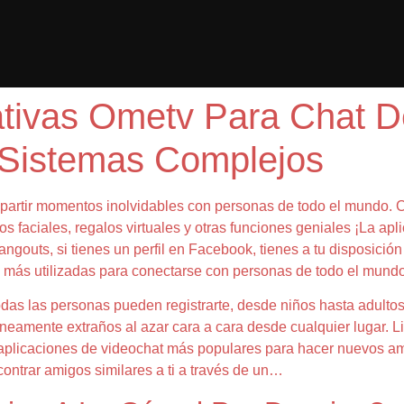
ativas Ometv Para Chat D
Sistemas Complejos
partir momentos inolvidables con personas de todo el mundo. Ch
s faciales, regalos virtuales y otras funciones geniales ¡La apl
gouts, si tienes un perfil en Facebook, tienes a tu disposición
 más utilizadas para conectarse con personas de todo el mundo
odas las personas pueden registrarte, desde niños hasta adultos
eamente extraños al azar cara a cara desde cualquier lugar. Li
plicaciones de videochat más populares para hacer nuevos ami
ontrar amigos similares a ti a través de un…