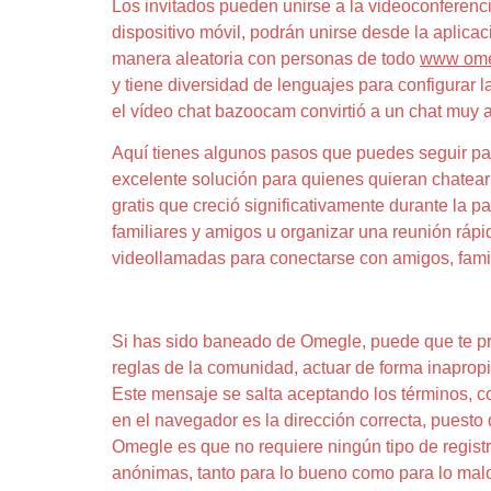
Los invitados pueden unirse a la videoconferenc
dispositivo móvil, podrán unirse desde la aplica
manera aleatoria con personas de todo
www ome
y tiene diversidad de lenguajes para configurar l
el vídeo chat bazoocam convirtió a un chat muy 
Aquí tienes algunos pasos que puedes seguir para
excelente solución para quienes quieran chatea
gratis que creció significativamente durante la
familiares y amigos u organizar una reunión rápida,
videollamadas para conectarse con amigos, famil
Aplicaciones Para Videollamadas Al Azar
Si has sido baneado de Omegle, puede que te pre
reglas de la comunidad, actuar de forma inapropiad
Este mensaje se salta aceptando los términos, co
en el navegador es la dirección correcta, puest
Omegle es que no requiere ningún tipo de regist
anónimas, tanto para lo bueno como para lo mal