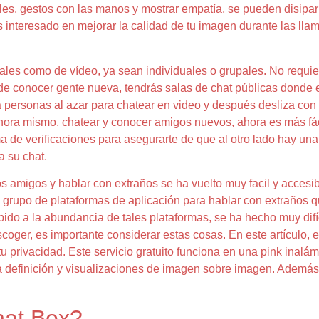
es, gestos con las manos y mostrar empatía, se pueden disipar 
interesado en mejorar la calidad de tu imagen durante las llam
tuales como de vídeo, ya sean individuales o grupales. No requi
 de conocer gente nueva, tendrás salas de chat públicas donde 
a personas al azar para chatear en video y después desliza con
ahora mismo, chatear y conocer amigos nuevos, ahora es más fá
ma de verificaciones para asegurarte de que al otro lado hay un
a su chat.
evos amigos y hablar con extraños se ha vuelto muy facil y acce
o grupo de plataformas de aplicación para hablar con extraños 
do a la abundancia de tales plataformas, se ha hecho muy difíc
scoger, es importante considerar estas cosas. En este artículo,
 privacidad. Este servicio gratuito funciona en una pink inalámb
ta definición y visualizaciones de imagen sobre imagen. Además 
hat Box?