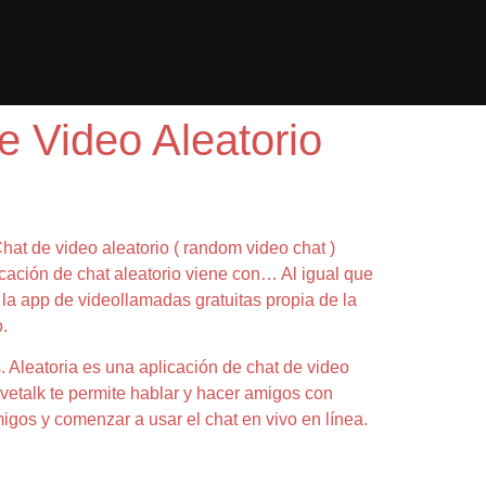
e Video Aleatorio
at de video aleatorio ( random video chat )
icación de chat aleatorio viene con… Al igual que
 la app de videollamadas gratuitas propia de la
.
. Aleatoria es una aplicación de chat de video
vetalk te permite hablar y hacer amigos con
gos y comenzar a usar el chat en vivo en línea.