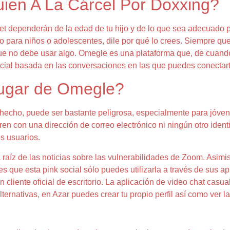
uien A La Cárcel Por Doxxing?
et dependerán de la edad de tu hijo y de lo que sea adecuado par
o para niños o adolescentes, dile por qué lo crees. Siempre qu
ue no debe usar algo. Omegle es una plataforma que, de cuando 
ocial basada en las conversaciones en las que puedes conectart
lugar de Omegle?
 hecho, puede ser bastante peligrosa, especialmente para jóv
ren con una dirección de correo electrónico ni ningún otro ident
os usuarios.
 raíz de las noticias sobre las vulnerabilidades de Zoom. Asim
s que esta pink social sólo puedes utilizarla a través de sus ap
cliente oficial de escritorio. La aplicación de video chat casu
alternativas, en Azar puedes crear tu propio perfil así como ver l