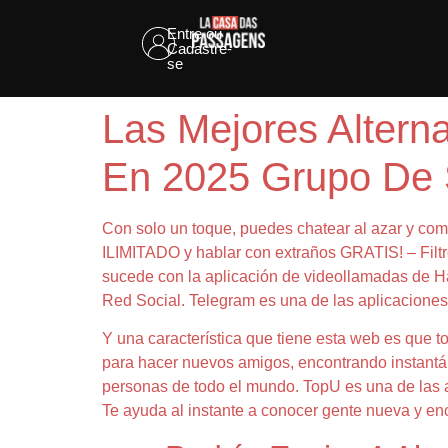
Entre ou
Cadastre-
se
Las Mejores Altern
En 2025 Grupo De 
Con solo un toque, puedes chatear al azar y com
ILIMITADO y hablar con extraños GRATIS! – Filtro
sucede con la aplicación de videollamadas de Han
Red Social. Telegram es una de las aplicaciones
Y una característica que tiene esta web es que t
para hacer nuevos amigos, encontrando instantán
personas de todo el mundo. TopU es una de las a
Te ayuda al instante a conocer gente nueva y enc