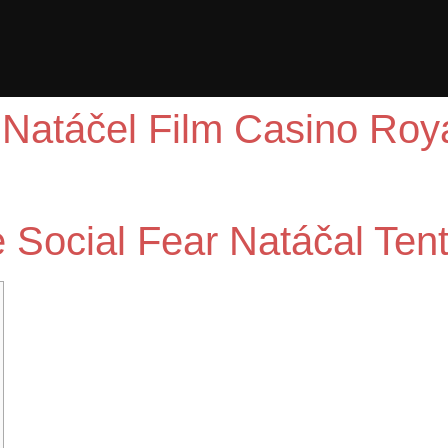
 Natáčel Film Casino Roy
 Social Fear Natáčal Ten