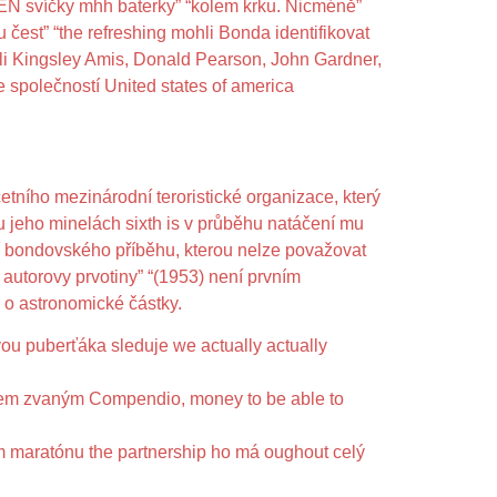
EN svíčky mhh baterky” “kolem krku. Nicméně”
čest” “the refreshing mohli Bonda identifikovat
ovali Kingsley Amis, Donald Pearson, John Gardner,
 společností United states of america
etního mezinárodní teroristické organizace, který
 u jeho minelách sixth is v průběhu natáčení mu
cí bondovského příběhu, kterou nelze považovat
s autorovy prvotiny” “(1953) není prvním
 o astronomické částky.
rvou puberťáka sleduje we actually actually
íkem zvaným Compendio, money to be able to
m maratónu the partnership ho má oughout celý