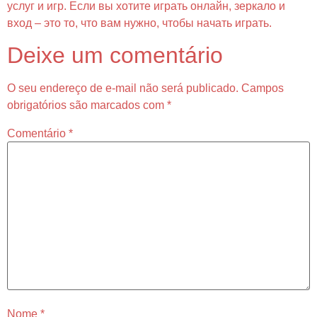
услуг и игр. Если вы хотите играть онлайн, зеркало и
вход – это то, что вам нужно, чтобы начать играть.
Deixe um comentário
O seu endereço de e-mail não será publicado.
Campos
obrigatórios são marcados com
*
Comentário
*
Nome
*