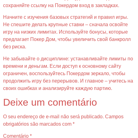
сохраняйте ссылку на Покердом вход в закладках.
Начните с изучения базовых стратегий и правил игры.
Не спешите делать крупные ставки – сначала освойте
игру на низких лимитах. Используйте бонусы, которые
предлагает Покер Дом, чтобы увеличить свой банкролл
без риска.
Не забывайте о дисциплине: устанавливайте лимиты по
времени и деньгам. Если доступ к основному сайту
ограничен, воспользуйтесь Покердом зеркало, чтобы
продолжить игру без перерывов. И главное – учитесь на
своих ошибках и анализируйте каждую партию.
Deixe um comentário
O seu endereço de e-mail não será publicado.
Campos
obrigatórios são marcados com
*
Comentário
*