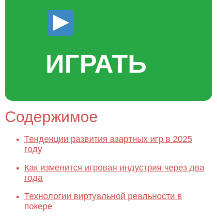
ИГРАТЬ
Содержимое
Тенденции развития азартных игр в 2025
году
Как изменится игровая индустрия через два
года
Технологии виртуальной реальности в
покере