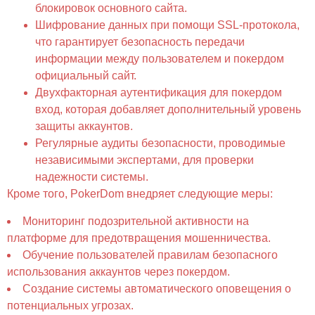
блокировок основного сайта.
Шифрование данных при помощи SSL-протокола,
что гарантирует безопасность передачи
информации между пользователем и покердом
официальный сайт.
Двухфакторная аутентификация для покердом
вход, которая добавляет дополнительный уровень
защиты аккаунтов.
Регулярные аудиты безопасности, проводимые
независимыми экспертами, для проверки
надежности системы.
Кроме того, PokerDom внедряет следующие меры:
Мониторинг подозрительной активности на
платформе для предотвращения мошенничества.
Обучение пользователей правилам безопасного
использования аккаунтов через покердом.
Создание системы автоматического оповещения о
потенциальных угрозах.