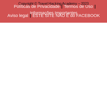
Copyright © Travel Hacking Academy – 2023
Políticas de Privacidade
Termos de Uso
Informações Importantes
Aviso legal
ESTE SITE NÃO É do FACEBOOK