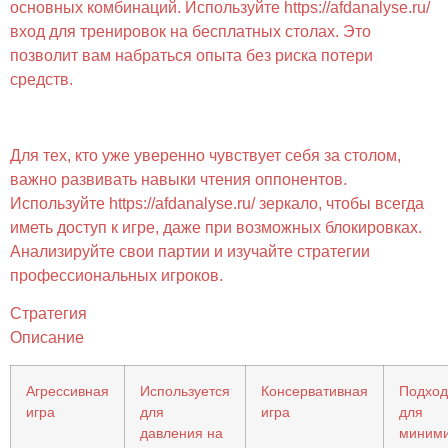
основных комбинаций. Используйте https://afdanalyse.ru/
вход для тренировок на бесплатных столах. Это
позволит вам набраться опыта без риска потери
средств.
Продвинутые тактики для опытных игроков
Для тех, кто уже уверенно чувствует себя за столом,
важно развивать навыки чтения оппонентов.
Используйте https://afdanalyse.ru/ зеркало, чтобы всегда
иметь доступ к игре, даже при возможных блокировках.
Анализируйте свои партии и изучайте стратегии
профессиональных игроков.
Стратегия
Описание
Агрессивная
Используется
Консервативная
Подход
игра
для
игра
для
давления на
миним