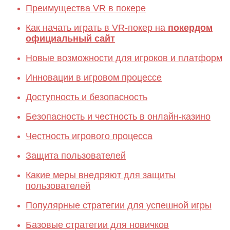
Преимущества VR в покере
Как начать играть в VR-покер на
покердом
официальный сайт
Новые возможности для игроков и платформ
Инновации в игровом процессе
Доступность и безопасность
Безопасность и честность в онлайн-казино
Честность игрового процесса
Защита пользователей
Какие меры внедряют для защиты
пользователей
Популярные стратегии для успешной игры
Базовые стратегии для новичков