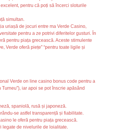
celent, pentru că poți să încerci sloturile
nță simultan.
ția uriașă de jocuri entre ma Verde Casino,
rsitate pentru a ze potrivi diferitelor gusturi. În
eră pentru piața grecească. Aceste stimulente
e, Verde oferă piețe” “pentru toate ligile și
țional Verde on line casino bonus code pentru a
n Turneu”), iar apoi se pot înscrie apăsând
oneză, spaniolă, rusă și japoneză.
ndu-se astfel transparență și fiabilitate.
asino le oferă pentru piața grecească.
egate de nivelurile de loialitate.