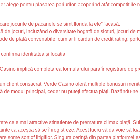
er alege pentru plasarea pariurilor, acoperind atât competițiile 
are jocurile de pacanele se simt florida la ele” “acasă.
de jocuri, incluzând o diversitate bogată de sloturi, jocuri de ma
de de plată convenabile, cum ar fi carduri de credit rating, portofe
onfirma identitatea și locația.
 Casino implică completarea formularului para înregistrare de p
un client consacrat, Verde Casino oferă multiple bonusuri menit
 față de modul principal, ceder nu puteți efectua plăți. Bazându-n
tre cele mai atractive stimulente de premature climax piață. Subl
nainte ca aceștia să se înregistreze. Acest lucru vă da voie să luaț
re some sort of litigiilor. Singura cerință din partea platformei este