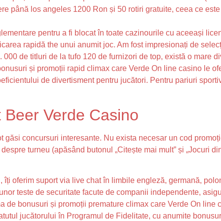
 până los angeles 1200 Ron și 50 rotiri gratuite, ceea ce este ex
ementare pentru a fi blocat în toate cazinourile cu aceeași lice
carea rapidă the unui anumit joc. Am fost impresionați de selec
000 de titluri de la tufo 120 de furnizori de top, există o mare dive
onusuri și promoții rapid climax care Verde On line casino le of
ficientului de divertisment pentru jucători. Pentru pariuri sportiv
t Beer Verde Casino
pot găsi concursuri interesante. Nu exista necesar un cod promo
ze despre turneu (apăsând butonul „Citește mai mult” și „Jocuri di
, îți oferim suport via live chat în limbile engleză, germană, pol
nor teste de securitate facute de companii independente, asigurâ
ma de bonusuri și promoții premature climax care Verde On line c
tul jucătorului în Programul de Fidelitate, cu anumite bonusuri l