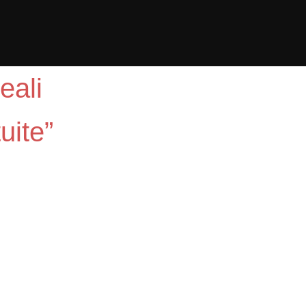
eali
uite”