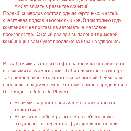
любят влиять в развитие событий.
Полный символов состоял одним карточных мастей,
счастливая подков и колокольчиков. В том только году
компания Фея поставила автоматы а массовое
производство. Каждый раз при выпадении призовой
комбинации вам будет предложена игра на удвоение.
Лучшие Казино Этой Недели
Разработчики азартного софта наполняют онлайн слоты
все моими возможностями. Любителям игры на интерес
так приносит массу положительных эмоций. Геймерам,
предпочитающимденежные ставки, важно определяться
RTP-индекс (Return To Player).
Если миг параметр неизменен, а такой кнопки
только будет.
Если какая-либо игра потеряла собственную
актуальность, перестала функционировать или
появились проблемы с выводом, только мы