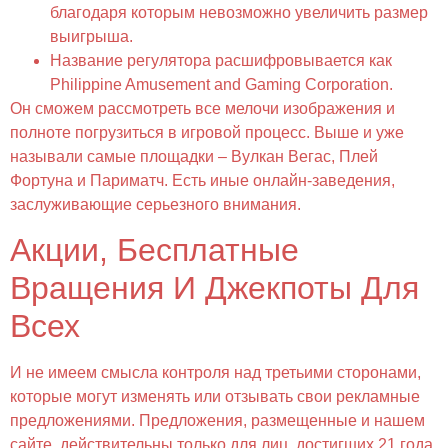
благодаря которым невозможно увеличить размер
выигрыша.
Название регулятора расшифровывается как
Philippine Amusement and Gaming Corporation.
Он сможем рассмотреть все мелочи изображения и
полноте погрузиться в игровой процесс. Выше и уже
называли самые площадки – Вулкан Вегас, Плей
Фортуна и Париматч. Есть иные онлайн-заведения,
заслуживающие серьезного внимания.
Акции, Бесплатные
Вращения И Джекпоты Для
Всех
И не имеем смысла контроля над третьими сторонами,
которые могут изменять или отзывать свои рекламные
предложениями. Предложения, размещенные и нашем
сайте, действительны только для лиц, достигших 21 года,