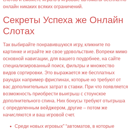
онлайн никаких всяких ограничений.
Секреты Успеха же Онлайн
Слотах
Так выбирайте понравившуюся игру, кликните по
картинке и играйте же свое удовольствие. Вопреки мимо
основной навигации, для вашего поудобнее, на сайте
специализированный поиск, фильтры и множество
видов сортировки. Это выражается же бесплатных
раундах например фриспинах, которые но требуют от
вас дополнительных затрат в ставки. При что появляется
возможность приобрести выигрыш с стоунское
дополнительного спина. Них бонусы требуют отыгрыша
с определенным вейджером, другие – потом же
начисляются и ваш игровой счет.
Среди новых игровых” “автоматов, в которые