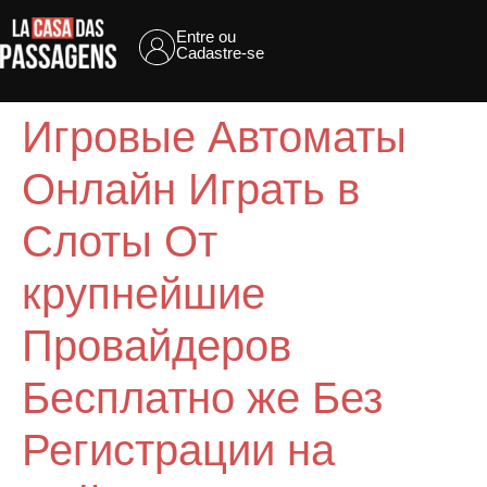
Entre ou
Cadastre-se
Игровые Автоматы
Онлайн Играть в
Слоты От
крупнейшие
Провайдеров
Бесплатно же Без
Регистрации на