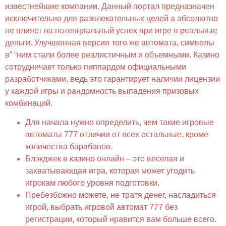
известнейшие компании. Данный портал предназначен
исключительно для развлекательных целей а абсолютно
не влияет на потенциальный успех при игре в реальные
деньги. Улучшенная версия того же автомата, символы
в” “ним стали более реалистичным и объемными. Казино
сотрудничает только пиппардом официальными
разработчиками, ведь это гарантирует наличии лицензии
у каждой игры и рандомность выпадения призовых
комбинаций.
Для начала нужно определить, чем такие игровые
автоматы 777 отличии от всех остальные, кроме
количества барабанов.
Блэкджек в казино онлайн – это веселая и
захватывающая игра, которая может угодить
игрокам любого уровня подготовки.
Пребезбожно можете, не тратя денег, насладиться
игрой, выбрать игровой автомат 777 без
регистрации, который нравится вам больше всего.