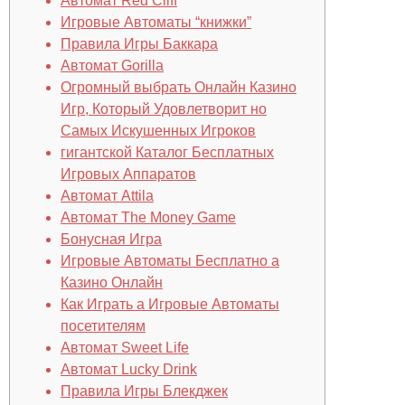
Автомат Red Cliff
Игровые Автоматы “книжки”
Правила Игры Баккара
Автомат Gorilla
Огромный выбрать Онлайн Казино
Игр, Который Удовлетворит но
Самых Искушенных Игроков
гигантской Каталог Бесплатных
Игровых Аппаратов
Автомат Attila
Автомат The Money Game
Бонусная Игра
Игровые Автоматы Бесплатно а
Казино Онлайн
Как Играть а Игровые Автоматы
посетителям
Автомат Sweet Life
Автомат Lucky Drink
Правила Игры Блекджек