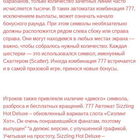
барабанов, только количество зачетных линий часто
исчисляется тысячи. В таких автоматах комбинация 777,
исключением выплаты, может означать начало
бонусного раунда. При этом символы необязательно
должны расположится рядом слева сбоку или справа
справа. Они могут находимся в любых местах экрана —
важно, чтобы собралось нужный количество. Каждая
шестерки — это использовался символ, именуемый
Скаттером (Scatter). Иногда комбинация 777 встречается
и в самой призовой игре, принося новые бонусы.
Игровые Автоматы Онлайн Бесплатная Игра Без
Регистрации
Игроков также привлекли наличие «дикого» символа,
разброса и бесплатных вращений. 777 Автомат Sizzling
Hot Deluxe – обновленный варианта слота «Сизлинг
Хот». Он очень понравившийся фанатам, поэтому
выпущен” “а делюкс версии, с улучшенной графикой.
Учитывая на простоту, Sizzling Hot Deluxe –