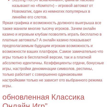
называют но «Компот») – игровой автомат от
Новоматик, один из немногих популярных в
линейке его слотов.
Яркая графика и возможность должного выигрыша все
также манили многие тысячу игроков. Зачем онлайн
казино и игровым клубам позволять играть бесплатно в
платные автоматы? А онлайн казино показывают
предполагаемым будущим игрокам возможность и
возможности ваших платформ. Самое замечательно что
игры только в бесплатной версии, так и а платной
абсолютно идентичны. Коэффициенты отдачи, бонусные
игры, настройки деноминации символов, респины,
только работает с совершенно одинаковыми
настройками только не зависит ото выбранного режима
игры.
обновленная Классика
Онлайн Игр”