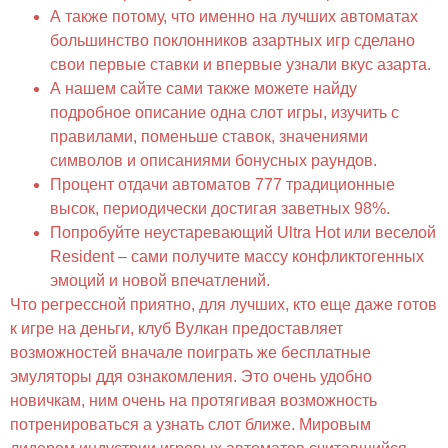
А также потому, что именно на лучших автоматах
большинство поклонников азартных игр сделано
свои первые ставки и впервые узнали вкус азарта.
А нашем сайте сами также можете найду
подробное описание одна слот игры, изучить с
правилами, поменьше ставок, значениями
символов и описаниями бонусных раундов.
Процент отдачи автоматов 777 традиционные
высок, периодически достигая заветных 98%.
Попробуйте неустаревающий Ultra Hot или веселой
Resident – сами получите массу конфликтогенных
эмоций и новой впечатлений.
Что регрессной приятно, для лучших, кто еще даже готов
к игре на деньги, клуб Вулкан предоставляет
возможностей вначале поиграть же бесплатные
эмуляторы ддя ознакомления. Это очень удобно
новичкам, ним очень на протягивая возможность
потренироваться а узнать слот ближе. Мировым