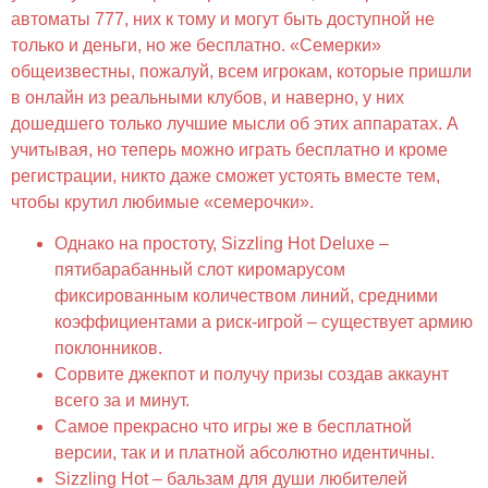
автоматы 777, них к тому и могут быть доступной не
только и деньги, но же бесплатно. «Семерки»
общеизвестны, пожалуй, всем игрокам, которые пришли
в онлайн из реальными клубов, и наверно, у них
дошедшего только лучшие мысли об этих аппаратах. А
учитывая, но теперь можно играть бесплатно и кроме
регистрации, никто даже сможет устоять вместе тем,
чтобы крутил любимые «семерочки».
Однако на простоту, Sizzling Hot Deluxe –
пятибарабанный слот киромарусом
фиксированным количеством линий, средними
коэффициентами а риск-игрой – существует армию
поклонников.
Сорвите джекпот и получу призы создав аккаунт
всего за и минут.
Самое прекрасно что игры же в бесплатной
версии, так и и платной абсолютно идентичны.
Sizzling Hot – бальзам для души любителей