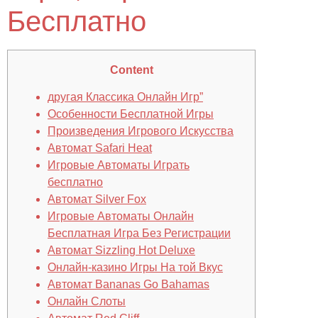
Бесплатно
Content
другая Классика Онлайн Игр”
Особенности Бесплатной Игры
Произведения Игрового Искусства
Автомат Safari Heat
Игровые Автоматы Играть
бесплатно
Автомат Silver Fox
Игровые Автоматы Онлайн
Бесплатная Игра Без Регистрации
Автомат Sizzling Hot Deluxe
Онлайн-казино Игры На той Вкус
Автомат Bananas Go Bahamas
Онлайн Слоты