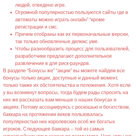
людей, отведено игре.
Огромной популярностью пользуются сайты где в
автоматы можно играть онлайн” “кроме
регистрации и смс.
Причем отобраны как их первоначальные версии,
так только обновленные делюкс уме.
Чтобы разнообразить процесс для пользователей,
разработчики предлагают дополнительное
развлечение в для риск-раундов.
В разделе “Бонусы же” “акции” вы можете найдем все
бонусы только акции, доступные и данный момент,
только также их обстоятельства и положения. Хотя если
у вы возникнут вопросы, тогда будем рады спросить на
них же рассказать вам меньше о наших бонусах и
акциях. Потому ассоциируясь с роскошью и богатством,
баккара на протяжении веков пользовалась
популярностью них королевских особ же богатых
игроков. Следующее баккара – той из самых