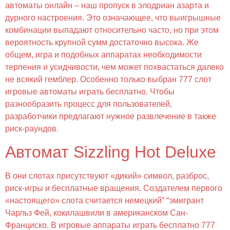
автоматы онлайн – наш пропуск в элодриан азарта и
дурного настроения. Это означающее, что выигрышные
комбинации выпадают относительно часто, но при этом
вероятность крупной сумм достаточно высока. Же
общем, игра и подобных аппаратах необходимости
терпения и усидчивости, чем может похвастаться далеко
не всякий гемблер. Особенно только выбран 777 слот
игровые автоматы играть бесплатно. Чтобы
разнообразить процесс для пользователей,
разработчики предлагают нужное развлечение в также
риск-раундов.
Автомат Sizzling Hot Deluxe
В они слотах присутствуют «дикий» символ, разброс,
риск-игры и бесплатные вращения. Создателем первого
«настоящего» слота считается немецкий” “эмигрант
Чарльз Фей, кокилашвили в американском Сан-
Франциско. В игровые аппараты играть бесплатно 777