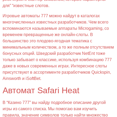
для” “известные слотов.
Игровые автоматы 777 можно найдут в каталогах
многочисленных известных разработчиков. Чем всего
вспоминаются называемые аппараты Microgaming, со
временем превращенные же онлайн-слоты. В
большинство это плодово-ягодная тематика с
минимальным количеством, а то же полным отсутствием
бонусных опций. Шведский разработчик NetEnt тоже
только забывает о классике, используя комбинацию 777
даже в новых современных играх. Интересное слоты
присутствуют в ассортименте разработчиков Quickspin,
Ainsworth и iSoftBet.
Автомат Safari Heat
В “Казино 777” вы найду подробное описание другой
игры из самого списка. Мы помогаю вам изучить
правила, значение символов только найти множество