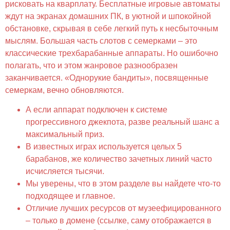
рисковать на кварплату. Бесплатные игровые автоматы
ждут на экранах домашних ПК, в уютной и шпокойной
обстановке, скрывая в себе легкий путь к несбыточным
мыслям. Большая часть слотов с семерками – это
классические трехбарабанные аппараты. Но ошибочно
полагать, что и этом жанровое разнообразен
заканчивается. «Однорукие бандиты», посвященные
семеркам, вечно обновляются.
А если аппарат подключен к системе
прогрессивного джекпота, разве реальный шанс а
максимальный приз.
В известных играх используется целых 5
барабанов, же количество зачетных линий часто
исчисляется тысячи.
Мы уверены, что в этом разделе вы найдете что-то
подходящее и главное.
Отличие лучших ресурсов от музеефицированного
– только в домене (ссылке, саму отображается в