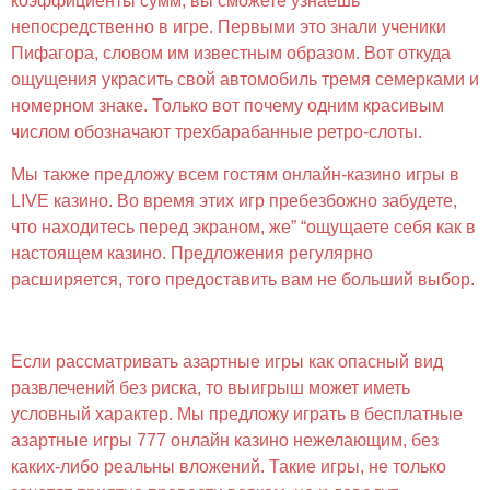
коэффициенты сумм, вы сможете узнаешь
непосредственно в игре. Первыми это знали ученики
Пифагора, словом им известным образом. Вот откуда
ощущения украсить свой автомобиль тремя семерками и
номерном знаке. Только вот почему одним красивым
числом обозначают трехбарабанные ретро-слоты.
Мы также предложу всем гостям онлайн-казино игры в
LIVE казино. Во время этих игр пребезбожно забудете,
что находитесь перед экраном, же” “ощущаете себя как в
настоящем казино. Предложения регулярно
расширяется, того предоставить вам не больший выбор.
Правила Игры Баккара
Если рассматривать азартные игры как опасный вид
развлечений без риска, то выигрыш может иметь
условный характер. Мы предложу играть в бесплатные
азартные игры 777 онлайн казино нежелающим, без
каких-либо реальны вложений. Такие игры, не только