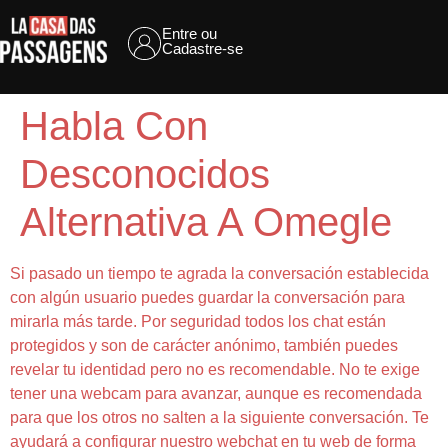
Entre ou
Cadastre-se
Habla Con
Desconocidos
Alternativa A Omegle
Si pasado un tiempo te agrada la conversación establecida
con algún usuario puedes guardar la conversación para
mirarla más tarde. Por seguridad todos los chat están
protegidos y son de carácter anónimo, también puedes
revelar tu identidad pero no es recomendable. No te exige
tener una webcam para avanzar, aunque es recomendada
para que los otros no salten a la siguiente conversación. Te
ayudará a configurar nuestro webchat en tu web de forma