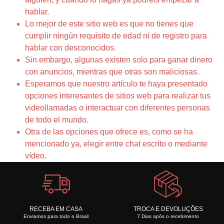
hablar.
Lo mejor de este sitio web es que no tienes que
cumplir ningún requisito de edad ni de registro para
hablar con desconocidos.
Sin embargo, algunas existen solo para ganar dinero
con anuncios, mientras que otras son maliciosas.
Esperamos que nuestro artículo te haya presentado
opciones interesantes de sitios web para realizar tus
videollamadas o interactuar con diferentes personas
de todo el mundo.
Otra de las opciones que ofrece es, como se ha
mencionado ya, elegir entre chat escrito o mediante
vídeo.
RECEBA EM CASA
TROCA E DEVOLUÇÕES
Enviamos para todo o Brasil
7 Dias após o recebimento