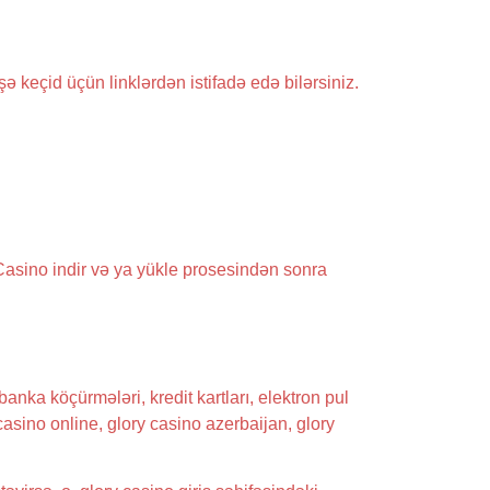
 keçid üçün linklərdən istifadə edə bilərsiniz.
 Casino indir və ya yükle prosesindən sonra
anka köçürmələri, kredit kartları, elektron pul
casino online, glory casino azerbaijan, glory