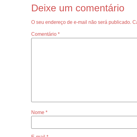
Deixe um comentário
O seu endereço de e-mail não será publicado.
C
Comentário
*
Nome
*
E-mail
*