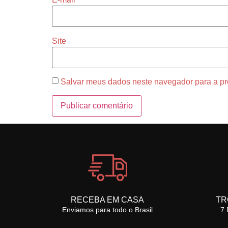
Site
Salvar meus dados neste navegador para a pr
RECEBA EM CASA
TR
Enviamos para todo o Brasil
7 