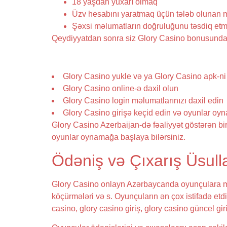
18 yaşdan yuxarı olmaq
Üzv hesabını yaratmaq üçün tələb olunan m
Şəxsi məlumatların doğruluğunu təsdiq et
Qeydiyyatdan sonra siz Glory Casino bonusundan is
Daxil Olma
Glory Casino yukle və ya Glory Casino apk-ni 
Glory Casino online-ə daxil olun
Glory Casino login məlumatlarınızı daxil edin
Glory Casino girişə keçid edin və oyunlar oy
Glory Casino Azerbaijan-də fəaliyyət göstərən bir
oyunlar oynamağa başlaya bilərsiniz.
Ödəniş və Çıxarış Üsulla
Glory Casino onlayn Azərbaycanda oyunçulara müxtəl
köçürmələri və s. Oyunçuların ən çox istifadə etdi
casino, glory casino giriş, glory casino güncel gir