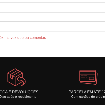
óxima vez que eu comentar.
OCA E DEVOLUÇÕES
PARCELA EM ATE 1
Dias após o recebimento
Com cartões de crédit