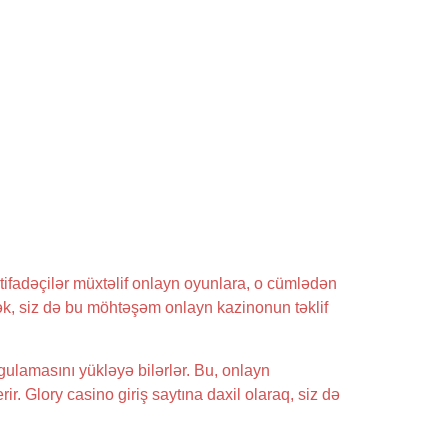
tifadəçilər müxtəlif onlayn oyunlara, o cümlədən
ərək, siz də bu möhtəşəm onlayn kazinonun təklif
ygulamasını yükləyə bilərlər. Bu, onlayn
. Glory casino giriş saytına daxil olaraq, siz də