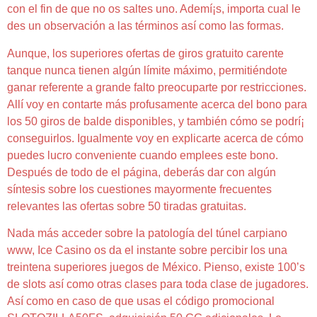
con el fin de que no os saltes uno. Ademí¡s, importa cual le
des un observación a las términos así­ como las formas.
Aunque, los superiores ofertas de giros gratuito carente
tanque nunca tienen algún límite máximo, permitiéndote
ganar referente a grande falto preocuparte por restricciones.
Allí voy en contarte más profusamente acerca del bono para
los 50 giros de balde disponibles, y también cómo se podrí¡
conseguirlos. Igualmente voy en explicarte acerca de cómo
puedes lucro conveniente cuando emplees este bono.
Después de todo de el página, deberás dar con algún
síntesis sobre los cuestiones mayormente frecuentes
relevantes las ofertas sobre 50 tiradas gratuitas.
Nada más acceder sobre la patologí­a del túnel carpiano
www, Ice Casino os da el instante sobre percibir los una
treintena superiores juegos de México. Pienso, existe 100’s
de slots así­ como otras clases para toda clase de jugadores.
Así­ como en caso de que usas el código promocional