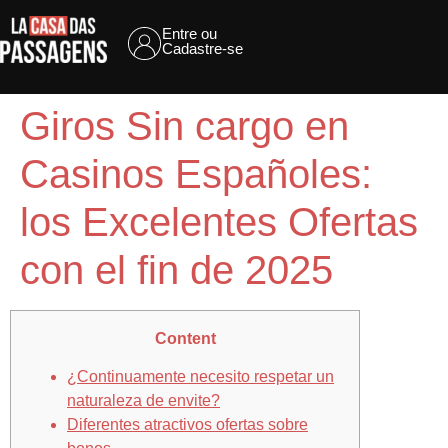
Entre ou
Cadastre-se
Giros Sin cargo en
Casinos Españoles:
los Excelentes Ofertas
con el fin de 2025
Content
¿Continuamente necesito respetar un
naturaleza de envite?
Diferentes atractivos ofertas sobre