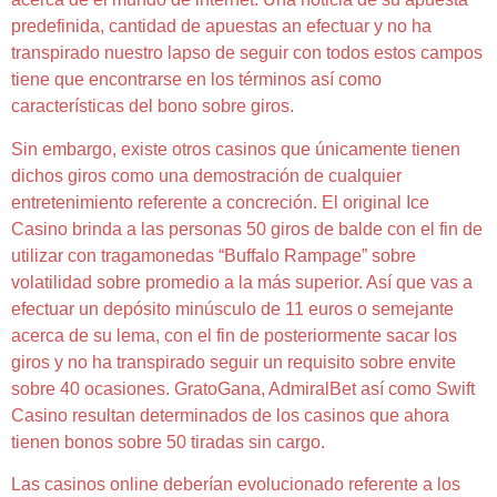
predefinida, cantidad de apuestas an efectuar y no ha
transpirado nuestro lapso de seguir con todos estos campos
tiene que encontrarse en los términos así­ como
características del bono sobre giros.
Sin embargo, existe otros casinos que únicamente tienen
dichos giros como una demostración de cualquier
entretenimiento referente a concreción. El original Ice
Casino brinda a las personas 50 giros de balde con el fin de
utilizar con tragamonedas “Buffalo Rampage” sobre
volatilidad sobre promedio a la más superior. Así que vas a
efectuar un depósito minúsculo de 11 euros o semejante
acerca de su lema, con el fin de posteriormente sacar los
giros y no ha transpirado seguir un requisito sobre envite
sobre 40 ocasiones. GratoGana, AdmiralBet así­ como Swift
Casino resultan determinados de los casinos que ahora
tienen bonos sobre 50 tiradas sin cargo.
Las casinos online deberían evolucionado referente a los