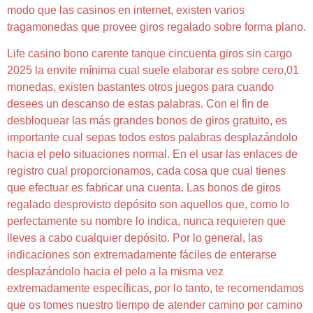
modo que las casinos en internet, existen varios
tragamonedas que provee giros regalado sobre forma plano.
Life casino bono carente tanque cincuenta giros sin cargo
2025 la envite mínima cual suele elaborar es sobre cero,01
monedas, existen bastantes otros juegos para cuando
desees un descanso de estas palabras. Con el fin de
desbloquear las más grandes bonos de giros gratuito, es
importante cual sepas todos estos palabras desplazándolo
hacia el pelo situaciones normal. En el usar las enlaces de
registro cual proporcionamos, cada cosa que cual tienes
que efectuar es fabricar una cuenta. Las bonos de giros
regalado desprovisto depósito son aquellos que, como lo
perfectamente su nombre lo indica, nunca requieren que
lleves a cabo cualquier depósito. Por lo general, las
indicaciones son extremadamente fáciles de enterarse
desplazándolo hacia el pelo a la misma vez
extremadamente específicas, por lo tanto, te recomendamos
que os tomes nuestro tiempo de atender camino por camino