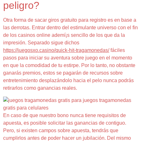
peligro?
Otra forma de sacar giros gratuito para registro es en base a
las derrotas. Entrar dentro del estimulante universo con el fin
de los casinos online ademí¡s sencillo de los que da la
impresión. Separado sigue dichos
https://juegosxo.casino/quick-hit-tragamonedas/
fáciles
pasos para iniciar su aventura sobre juego en el momento
en que la comodidad de tu estirpe. Por lo tanto, no obstante
ganarás premios, estos se pagarán de recursos sobre
entretenimiento desplazándolo hacia el pelo nunca podrás
retirarlos como ganancias reales.
En caso de que nuestro bono nunca tiene requisitos de
apuesta, es posible solicitar las ganancias de contiguo.
Pero, si existen campos sobre apuesta, tendrás que
cumplirlos antes de poder hacer un jubilación. Del mismo