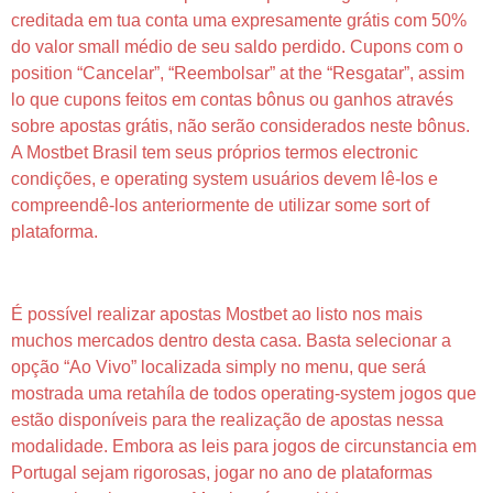
creditada em tua conta uma expresamente grátis com 50%
do valor small médio de seu saldo perdido. Cupons com o
position “Cancelar”, “Reembolsar” at the “Resgatar”, assim
lo que cupons feitos em contas bônus ou ganhos através
sobre apostas grátis, não serão considerados neste bônus.
A Mostbet Brasil tem seus próprios termos electronic
condições, e operating system usuários devem lê-los e
compreendê-los anteriormente de utilizar some sort of
plataforma.
Versão Do Web-site Móvel Da Mostbet
É possível realizar apostas Mostbet ao listo nos mais
muchos mercados dentro desta casa. Basta selecionar a
opção “Ao Vivo” localizada simply no menu, que será
mostrada uma retahíla de todos operating-system jogos que
estão disponíveis para the realização de apostas nessa
modalidade. Embora as leis para jogos de circunstancia em
Portugal sejam rigorosas, jogar no ano de plataformas