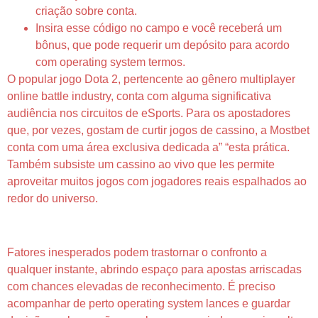
criação sobre conta.
Insira esse código no campo e você receberá um
bônus, que pode requerir um depósito para acordo
com operating system termos.
O popular jogo Dota 2, pertencente ao gênero multiplayer
online battle industry, conta com alguma significativa
audiência nos circuitos de eSports. Para os apostadores
que, por vezes, gostam de curtir jogos de cassino, a Mostbet
conta com uma área exclusiva dedicada a” “esta prática.
Também subsiste um cassino ao vivo que les permite
aproveitar muitos jogos com jogadores reais espalhados ao
redor do universo.
Sportovní Sázení On The Internet Na Mostbet Cz
Fatores inesperados podem trastornar o confronto a
qualquer instante, abrindo espaço para apostas arriscadas
com chances elevadas de reconhecimento. É preciso
acompanhar de perto operating system lances e guardar