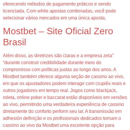
oferecendo métodos de pagamento práticos e sendo
licenciada. Com while apostas combinadas, você pode
selecionar vários mercados em uma única aposta.
Mostbet – Site Oficial Zero
Brasil
Além disso, as diretrizes são claras e a empresa zela”
“durante construir credibilidade durante meio do
compromisso com políticas justas ao longo dos anos. A
Mostbet também oferece alguma seção de cassino ao vivo,
em que os apostadores podem interagir com crupiês reais e
outros jogadores em tempo real. Jogos como blackjack,
roleta, online poker e baccarat estão disponíveis em versões
ao vivo, permitindo uma verdadeira experiência de cassino
diretamente do conforto perform seu lar. A transmissão em
adhesión definição e os profissionais dedicados tornam o
cassino ao vivo da Mostbet uma excelente opção para