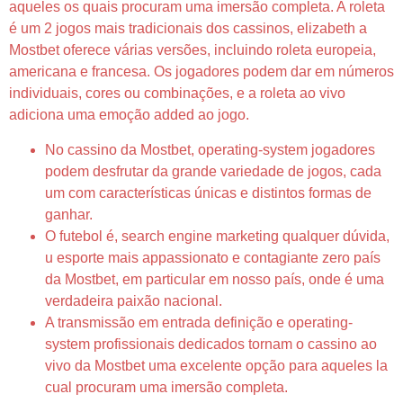
aqueles os quais procuram uma imersão completa. A roleta
é um 2 jogos mais tradicionais dos cassinos, elizabeth a
Mostbet oferece várias versões, incluindo roleta europeia,
americana e francesa. Os jogadores podem dar em números
individuais, cores ou combinações, e a roleta ao vivo
adiciona uma emoção added ao jogo.
No cassino da Mostbet, operating-system jogadores
podem desfrutar da grande variedade de jogos, cada
um com características únicas e distintos formas de
ganhar.
O futebol é, search engine marketing qualquer dúvida,
u esporte mais appassionato e contagiante zero país
da Mostbet, em particular em nosso país, onde é uma
verdadeira paixão nacional.
A transmissão em entrada definição e operating-
system profissionais dedicados tornam o cassino ao
vivo da Mostbet uma excelente opção para aqueles la
cual procuram uma imersão completa.