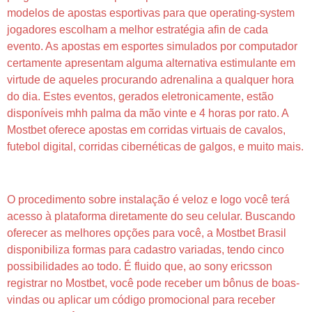
modelos de apostas esportivas para que operating-system
jogadores escolham a melhor estratégia afin de cada
evento. As apostas em esportes simulados por computador
certamente apresentam alguma alternativa estimulante em
virtude de aqueles procurando adrenalina a qualquer hora
do dia. Estes eventos, gerados eletronicamente, estão
disponíveis mhh palma da mão vinte e 4 horas por rato. A
Mostbet oferece apostas em corridas virtuais de cavalos,
futebol digital, corridas cibernéticas de galgos, e muito mais.
Bônus Da Mostbet
O procedimento sobre instalação é veloz e logo você terá
acesso à plataforma diretamente do seu celular. Buscando
oferecer as melhores opções para você, a Mostbet Brasil
disponibiliza formas para cadastro variadas, tendo cinco
possibilidades ao todo. É fluido que, ao sony ericsson
registrar no Mostbet, você pode receber um bônus de boas-
vindas ou aplicar um código promocional para receber