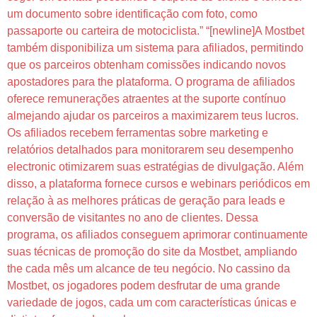
um documento sobre identificação com foto, como
passaporte ou carteira de motociclista.” “[newline]A Mostbet
também disponibiliza um sistema para afiliados, permitindo
que os parceiros obtenham comissões indicando novos
apostadores para the plataforma. O programa de afiliados
oferece remunerações atraentes at the suporte contínuo
almejando ajudar os parceiros a maximizarem teus lucros.
Os afiliados recebem ferramentas sobre marketing e
relatórios detalhados para monitorarem seu desempenho
electronic otimizarem suas estratégias de divulgação. Além
disso, a plataforma fornece cursos e webinars periódicos em
relação à as melhores práticas de geração para leads e
conversão de visitantes no ano de clientes. Dessa
programa, os afiliados conseguem aprimorar continuamente
suas técnicas de promoção do site da Mostbet, ampliando
the cada mês um alcance de teu negócio. No cassino da
Mostbet, os jogadores podem desfrutar de uma grande
variedade de jogos, cada um com características únicas e