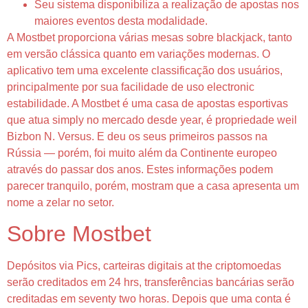
Seu sistema disponibiliza a realização de apostas nos
maiores eventos desta modalidade.
A Mostbet proporciona várias mesas sobre blackjack, tanto
em versão clássica quanto em variações modernas. O
aplicativo tem uma excelente classificação dos usuários,
principalmente por sua facilidade de uso electronic
estabilidade. A Mostbet é uma casa de apostas esportivas
que atua simply no mercado desde year, é propriedade weil
Bizbon N. Versus. E deu os seus primeiros passos na
Rússia — porém, foi muito além da Continente europeo
através do passar dos anos. Estes informações podem
parecer tranquilo, porém, mostram que a casa apresenta um
nome a zelar no setor.
Sobre Mostbet
Depósitos via Pics, carteiras digitais at the criptomoedas
serão creditados em 24 hrs, transferências bancárias serão
creditadas em seventy two horas. Depois que uma conta é