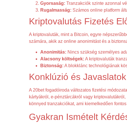
Gyorsaság:
Tranzakciók szinte azonnal v
Rugalmasság:
Számos online platform álta
Kriptovalutás Fizetés El
A kriptovaluták, mint a Bitcoin, egyre népszerűb
számára, akik az online anonimitást és a biztons
Anonimitás:
Nincs szükség személyes adat
Alacsony költségek:
A kriptovaluták tranz
Biztonság:
A blokklánc technológiának k
Konklúzió és Javaslatok
A 20bet fogadóiroda változatos fizetési módozat
kártyákról, e-pénztárcákról vagy kriptovalutákról
könnyed tranzakciókat, ami kiemelkedően fonto
Gyakran Ismételt Kérdé