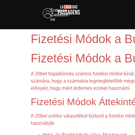
Entre ou
Cadastre-
se
Fizetési Módok a B
Fizetési Módok a B
A 20bet fogadóiroda számos fizetési módot kínál
számára, hogy a számukra legmegfelelőbb megoldá
előnyeit, hogy miért érdemes ezeket használni.
Fizetési Módok Áttekint
A 20bet széles választékot biztosít a fizetési 
használják:
Hitel- és Bankkártyák: Visa, Mastercard