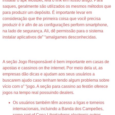
instalar o apk Mostbet, leia o link em nosso artigo. Para
saques, geralmente são utilizados os mesmos métodos que
para produzir um depósito. É importante levar em
consideração que the primeira coisa que você precisa
produzir é ir afin de as configurações perform smartphone,
na lado de segurança. Ali, dê permissão para o sistema
instalar aplicativos de” “amalgames desconhecidas.
Guia Marcia A Passo Em Virtude De Fazer Um
Saque Na Mostbet
A seção Jogo Responsável é bem importante em casas de
apostas e cassinos on the internet. Por meio dela ut, as
empresas dão dicas e ajudam aos seus usuários a
buscarem ajudo caso tenham tendo algum problema sobre
vício com o” “jogo. A seção para cassino ao festón oferece
jogos na tempo real possuindo dealers.
Os usuários também têm acesso a ligas e torneios
internacionais, incluindo a Banda dos Campeões,
some sort of Copa Libertadores electronic outros