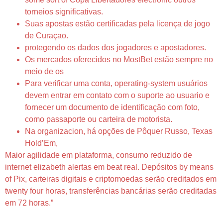
torneios significativas.
Suas apostas estão certificadas pela licença de jogo
de Curaçao.
protegendo os dados dos jogadores e apostadores.
Os mercados oferecidos no MostBet estão sempre no
meio de os
Para verificar uma conta, operating-system usuários
devem entrar em contato com o suporte ao usuario e
fornecer um documento de identificação com foto,
como passaporte ou carteira de motorista.
Na organizacion, há opções de Pôquer Russo, Texas
Hold’Em,
Maior agilidade em plataforma, consumo reduzido de
internet elizabeth alertas em beat real. Depósitos by means
of Pix, carteiras digitais e criptomoedas serão creditados em
twenty four horas, transferências bancárias serão creditadas
em 72 horas.”
Perguntas Frequentes Sobre Sign In Mostbet