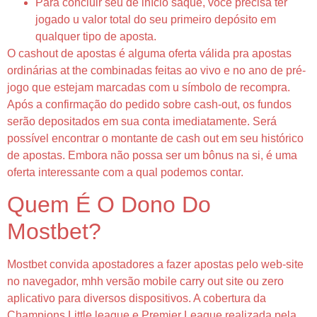
Para concluir seu de início saque, você precisa ter
jogado u valor total do seu primeiro depósito em
qualquer tipo de aposta.
O cashout de apostas é alguma oferta válida pra apostas
ordinárias at the combinadas feitas ao vivo e no ano de pré-
jogo que estejam marcadas com u símbolo de recompra.
Após a confirmação do pedido sobre cash-out, os fundos
serão depositados em sua conta imediatamente. Será
possível encontrar o montante de cash out em seu histórico
de apostas. Embora não possa ser um bônus na si, é uma
oferta interessante com a qual podemos contar.
Quem É O Dono Do
Mostbet?
Mostbet convida apostadores a fazer apostas pelo web-site
no navegador, mhh versão mobile carry out site ou zero
aplicativo para diversos dispositivos. A cobertura da
Champions Little league e Premier League realizada pela