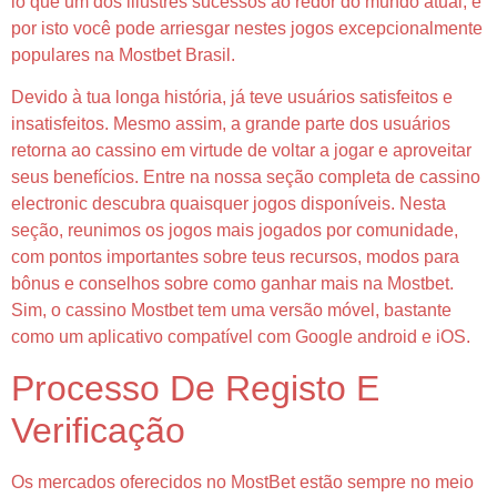
lo que um dos illustres sucessos ao redor do mundo atual, e
por isto você pode arriesgar nestes jogos excepcionalmente
populares na Mostbet Brasil.
Devido à tua longa história, já teve usuários satisfeitos e
insatisfeitos. Mesmo assim, a grande parte dos usuários
retorna ao cassino em virtude de voltar a jogar e aproveitar
seus benefícios. Entre na nossa seção completa de cassino
electronic descubra quaisquer jogos disponíveis. Nesta
seção, reunimos os jogos mais jogados por comunidade,
com pontos importantes sobre teus recursos, modos para
bônus e conselhos sobre como ganhar mais na Mostbet.
Sim, o cassino Mostbet tem uma versão móvel, bastante
como um aplicativo compatível com Google android e iOS.
Processo De Registo E
Verificação
Os mercados oferecidos no MostBet estão sempre no meio