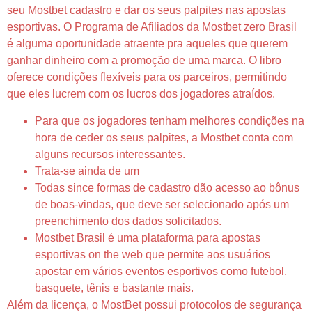
seu Mostbet cadastro e dar os seus palpites nas apostas
esportivas. O Programa de Afiliados da Mostbet zero Brasil
é alguma oportunidade atraente pra aqueles que querem
ganhar dinheiro com a promoção de uma marca. O libro
oferece condições flexíveis para os parceiros, permitindo
que eles lucrem com os lucros dos jogadores atraídos.
Para que os jogadores tenham melhores condições na
hora de ceder os seus palpites, a Mostbet conta com
alguns recursos interessantes.
Trata-se ainda de um
Todas since formas de cadastro dão acesso ao bônus
de boas-vindas, que deve ser selecionado após um
preenchimento dos dados solicitados.
Mostbet Brasil é uma plataforma para apostas
esportivas on the web que permite aos usuários
apostar em vários eventos esportivos como futebol,
basquete, tênis e bastante mais.
Além da licença, o MostBet possui protocolos de segurança