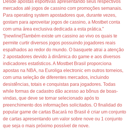
Desde apostas esportivas apresentando seus respectivos
mercados até jogos de cassino com promoções semanais.
Para operating system apostadores que, durante vezes,
gostam para aproveitar jogos de cassino, a Mostbet conta
com uma área exclusiva dedicada a esta prática.”
“[newline]Também existe um cassino ao vivo os quais te
permite curtir diversos jogos possuindo jogadores reais
espalhados ao redor do mundo. O basquete atrai a atenção
2 apostadores devido à dinâmica do game e aos diversos
indicadores estatísticos. A Mostbet Brasil proporciona
apostas na NBA, na Euroliga electronic em outros torneios,
com uma seleção de diferentes mercados, incluindo
desistências, totais e conquistas para jogadores. Todas
while formas de cadastro dão acesso ao bônus de boas-
vindas, que deve se tornar selecionado após to
preenchimento dos informações solicitados. O finalidad do
popular game de cartas Bacará no Brasil é criar um conjunto
de cartas apresentando um valor sobre nove ou 1 conjunto
que seja o mais próximo possível de nove.