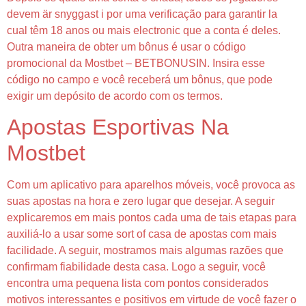
devem är snyggast i por uma verificação para garantir la
cual têm 18 anos ou mais electronic que a conta é deles.
Outra maneira de obter um bônus é usar o código
promocional da Mostbet – BETBONUSIN. Insira esse
código no campo e você receberá um bônus, que pode
exigir um depósito de acordo com os termos.
Apostas Esportivas Na
Mostbet
Com um aplicativo para aparelhos móveis, você provoca as
suas apostas na hora e zero lugar que desejar. A seguir
explicaremos em mais pontos cada uma de tais etapas para
auxiliá-lo a usar some sort of casa de apostas com mais
facilidade. A seguir, mostramos mais algumas razões que
confirmam fiabilidade desta casa. Logo a seguir, você
encontra uma pequena lista com pontos considerados
motivos interessantes e positivos em virtude de você fazer o