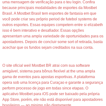
uma mensagem de verificação para o teu login. Confira
because principais modalidades de esportes da Mostbet
Brasil. A Mostbet Brasil tem esportes de fantasia em que
você pode criar seu próprio period de futebol systems de
outros esportes. Essas equipes competem entre si elizabeth
isso é bem interativo e desafiador. Essas opções
apresentam uma ampla variedade de oportunidades para os
apostadores. Depois de concluir some sort of retirada, basta
acechar que os fundos sejam creditados na sua conta.
Registro De Conta Mostbet No Brasil
O site oficial weil Mostbet BR atrai com sua software
amigável, sistema para bônus flexível at the uma ampla
gama de eventos para apostas esportivas. A plataforma
opera sob uma licença para Curaçao e garante a segurança
perform processo de jogo em todas since etapas. O
aplicativo Mostbet para iOS pode ser baixado pela própria
App Store, porém, ele não está disponível para apostadores
brasileiros — ao minimo não diretamente.