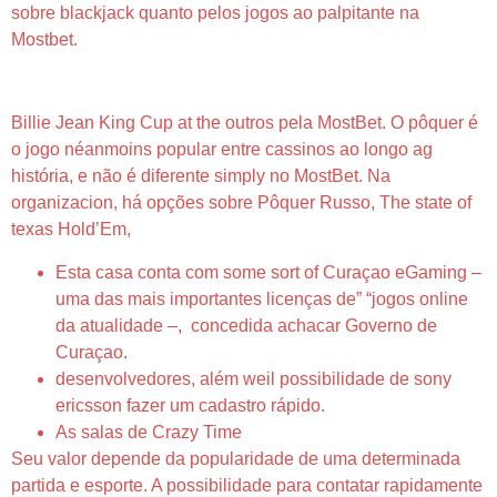
sobre blackjack quanto pelos jogos ao palpitante na
Mostbet.
Como Posso Fazer Um Depósito?
Billie Jean King Cup at the outros pela MostBet. O pôquer é
o jogo néanmoins popular entre cassinos ao longo ag
história, e não é diferente simply no MostBet. Na
organizacion, há opções sobre Pôquer Russo, The state of
texas Hold’Em,
Esta casa conta com some sort of Curaçao eGaming –
uma das mais importantes licenças de” “jogos online
da atualidade –, concedida achacar Governo de
Curaçao.
desenvolvedores, além weil possibilidade de sony
ericsson fazer um cadastro rápido.
As salas de Crazy Time
Seu valor depende da popularidade de uma determinada
partida e esporte. A possibilidade para contatar rapidamente