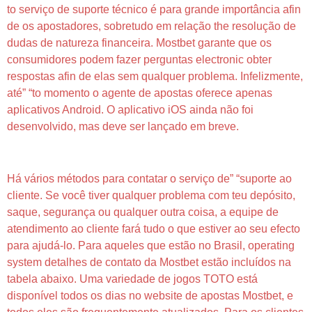
to serviço de suporte técnico é para grande importância afin
de os apostadores, sobretudo em relação the resolução de
dudas de natureza financeira. Mostbet garante que os
consumidores podem fazer perguntas electronic obter
respostas afin de elas sem qualquer problema. Infelizmente,
até” “to momento o agente de apostas oferece apenas
aplicativos Android. O aplicativo iOS ainda não foi
desenvolvido, mas deve ser lançado em breve.
Detalhes De Contato Do Suporte Weil Mostbet
Há vários métodos para contatar o serviço de” “suporte ao
cliente. Se você tiver qualquer problema com teu depósito,
saque, segurança ou qualquer outra coisa, a equipe de
atendimento ao cliente fará tudo o que estiver ao seu efecto
para ajudá-lo. Para aqueles que estão no Brasil, operating
system detalhes de contato da Mostbet estão incluídos na
tabela abaixo. Uma variedade de jogos TOTO está
disponível todos os dias no website de apostas Mostbet, e