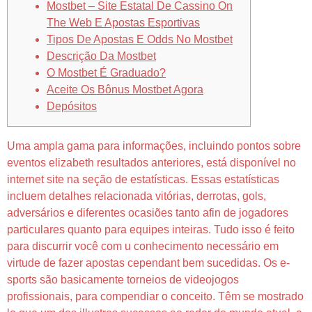
Mostbet – Site Estatal De Cassino On
The Web E Apostas Esportivas
Tipos De Apostas E Odds No Mostbet
Descrição Da Mostbet
O Mostbet É Graduado?
Aceite Os Bônus Mostbet Agora
Depósitos
Uma ampla gama para informações, incluindo pontos sobre
eventos elizabeth resultados anteriores, está disponível no
internet site na seção de estatísticas. Essas estatísticas
incluem detalhes relacionada vitórias, derrotas, gols,
adversários e diferentes ocasiões tanto afin de jogadores
particulares quanto para equipes inteiras. Tudo isso é feito
para discurrir você com u conhecimento necessário em
virtude de fazer apostas cependant bem sucedidas. Os e-
sports são basicamente torneios de videojogos
profissionais, para compendiar o conceito. Têm se mostrado