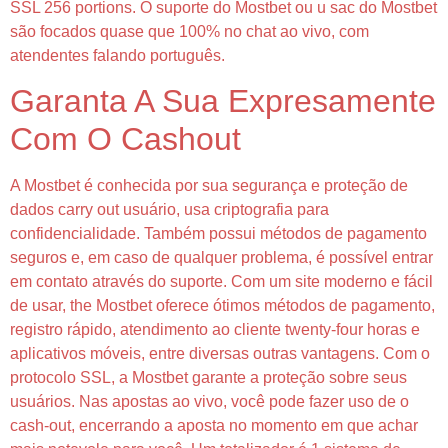
SSL 256 portions. O suporte do Mostbet ou u sac do Mostbet
são focados quase que 100% no chat ao vivo, com
atendentes falando português.
Garanta A Sua Expresamente
Com O Cashout
A Mostbet é conhecida por sua segurança e proteção de
dados carry out usuário, usa criptografia para
confidencialidade. Também possui métodos de pagamento
seguros e, em caso de qualquer problema, é possível entrar
em contato através do suporte. Com um site moderno e fácil
de usar, the Mostbet oferece ótimos métodos de pagamento,
registro rápido, atendimento ao cliente twenty-four horas e
aplicativos móveis, entre diversas outras vantagens. Com o
protocolo SSL, a Mostbet garante a proteção sobre seus
usuários. Nas apostas ao vivo, você pode fazer uso de o
cash-out, encerrando a aposta no momento em que achar