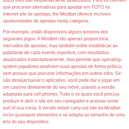
todos eles são frequentemente atualizados. Para os clientes
que procuram alternativas para apostar em TOTO no
internet site de apostas, the Mostbet oferece incríveis
oportunidades de apostas nesta categoria.
Por exemplo, estão disponíveis alguns torneios dos
seguintes jogos. A Mostbet não apenas proporciona
mercados de apostas, mas também exibe estatísticas ao
palpitante de cada evento esportivo, com resultados
atualizados instantaneamente. Isso permite que operating-
system jogadores analisem suas apostas de forma prática,
sem possuir que procurar informações em outros sites. Se
não desejar baixar o aplicativo, você pode dar e jogar em
um cassino diretamente do seu móvil, usando a versão
adaptada para cell phones. Tudo o os quais você precisa
produzir é abrir o site em seu navegador e acessar some
sort of sua conta. A versão móvel carry out site da Mostbet
inclui quaisquer elementos e se adapta ao tamanho de uma
tela do seu dispositivo.