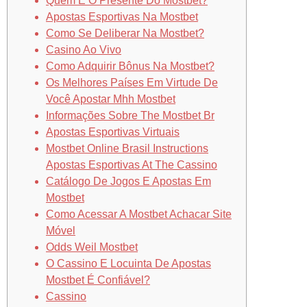
Quem É O Presente Do Mostbet?
Apostas Esportivas Na Mostbet
Como Se Deliberar Na Mostbet?
Casino Ao Vivo
Como Adquirir Bônus Na Mostbet?
Os Melhores Países Em Virtude De
Você Apostar Mhh Mostbet
Informações Sobre The Mostbet Br
Apostas Esportivas Virtuais
Mostbet Online Brasil Instructions
Apostas Esportivas At The Cassino
Catálogo De Jogos E Apostas Em
Mostbet
Como Acessar A Mostbet Achacar Site
Móvel
Odds Weil Mostbet
O Cassino E Locuinta De Apostas
Mostbet É Confiável?
Cassino