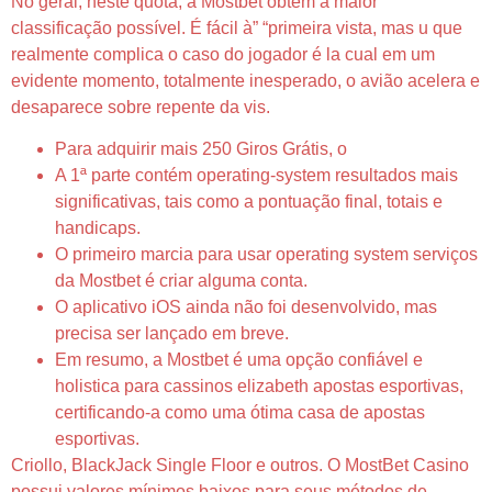
No geral, neste quota, a Mostbet obtém a maior
classificação possível. É fácil à” “primeira vista, mas u que
realmente complica o caso do jogador é la cual em um
evidente momento, totalmente inesperado, o avião acelera e
desaparece sobre repente da vis.
Para adquirir mais 250 Giros Grátis, o
A 1ª parte contém operating-system resultados mais
significativas, tais como a pontuação final, totais e
handicaps.
O primeiro marcia para usar operating system serviços
da Mostbet é criar alguma conta.
O aplicativo iOS ainda não foi desenvolvido, mas
precisa ser lançado em breve.
Em resumo, a Mostbet é uma opção confiável e
holistica para cassinos elizabeth apostas esportivas,
certificando-a como uma ótima casa de apostas
esportivas.
Criollo, BlackJack Single Floor e outros. O MostBet Casino
possui valores mínimos baixos para seus métodos de