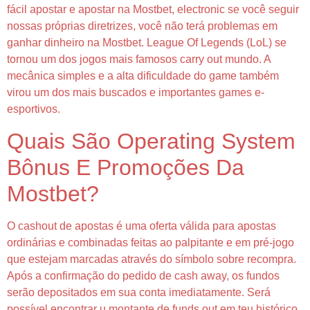
fácil apostar e apostar na Mostbet, electronic se você seguir
nossas próprias diretrizes, você não terá problemas em
ganhar dinheiro na Mostbet. League Of Legends (LoL) se
tornou um dos jogos mais famosos carry out mundo. A
mecânica simples e a alta dificuldade do game também
virou um dos mais buscados e importantes games e-
esportivos.
Quais São Operating System
Bônus E Promoções Da
Mostbet?
O cashout de apostas é uma oferta válida para apostas
ordinárias e combinadas feitas ao palpitante e em pré-jogo
que estejam marcadas através do símbolo sobre recompra.
Após a confirmação do pedido de cash away, os fundos
serão depositados em sua conta imediatamente. Será
possível encontrar u montante de funds out em teu histórico