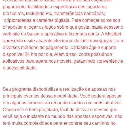
pagamento, facilitando a experiência dos jogadores
brasileiros, incluindo Pix, transferências bancárias,”
“criptomoedas e carteiras digitais. Para começar some sort
of apostar e jogar os jogos sobre que gosta, basta acessar o
web-site ou baixar u aplicativo e fazer sua conta. A Mostbet
apresenta o site atraente electronic de fácil navegação, com
diversos métodos de pagamento, cadastro ágil e suporte
disponível 24 hrs por dia. Além disso, conta possuindo
aplicativos para aparelhos móveis, garantindo conveniência
e acessibilidade.
Casino Ao Vivo
Seu programa disponibiliza a realização de apostas nos
principais eventos dessa modalidade. Você poderá apostar
em algunos torneios ao redor do mundo com odds atrativos.
O web site é bem projetado, fácil de utilizar e mesmo que
você seja o iniciante no mundo das apostas esportivas, não
terá muita complexidade para encontrar seu caminho no