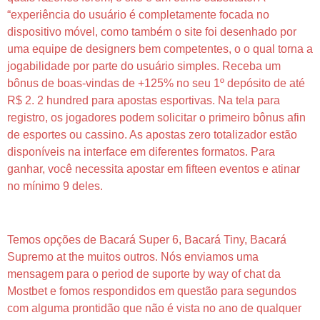
“experiência do usuário é completamente focada no
dispositivo móvel, como também o site foi desenhado por
uma equipe de designers bem competentes, o o qual torna a
jogabilidade por parte do usuário simples. Receba um
bônus de boas-vindas de +125% no seu 1º depósito de até
R$ 2. 2 hundred para apostas esportivas. Na tela para
registro, os jogadores podem solicitar o primeiro bônus afin
de esportes ou cassino. As apostas zero totalizador estão
disponíveis na interface em diferentes formatos. Para
ganhar, você necessita apostar em fifteen eventos e atinar
no mínimo 9 deles.
Contatos E Apoio Ao Cliente Weil Mostbet Brasil
Temos opções de Bacará Super 6, Bacará Tiny, Bacará
Supremo at the muitos outros. Nós enviamos uma
mensagem para o period de suporte by way of chat da
Mostbet e fomos respondidos em questão para segundos
com alguma prontidão que não é vista no ano de qualquer