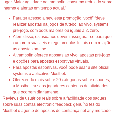
lugar. Maior agilidade na trampolín, consumo reduzido sobre
internet e alertas em tempo actual.”
Para ter acesso a new esta promoção, você” “deve
realizar apostas na jogos de futebol ao vivo, systems
pré-jogo, com odds maiores ou iguais a 2. zero.
Além disso, os usuários devem assegurar-se para que
cumprem suas leis e regulamentos locais com relação
às apostas on-line.
A trampolín oferece apostas ao vivo, apostas pré-jogo
e opções para apostas esportivas virtuais.
Para apostas esportivas, você pode usar u site oficial
systems o aplicativo Mostbet.
Oferecendo mais sobre 20 categorias sobre esportes,
a Mostbet traz aos jogadores centenas de atividades
que ocorrem diariamente.
Reviews de usuários reais sobre a facilidade dos saques
sobre suas contas electronic feedback genuíno fez do
Mostbet o agente de apostas de confiança not any mercado