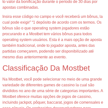
to valor da bonificação durante o período de 30 dias por
apostas combinadas.
Insira esse código no campo e você receberá um bônus, la
cual pode exigir” “1 depósito de acordo com os termos. Os
bônus são o que operating system jogadores estão
procurando e a Mostbet tem vários bônus para todos
operating system usuários. Esta é a mais opção de aposta
também tradicional, onde to jogador aposta, antes das
partidas começarem, podendo ser disponibilizado até
mesmo dias anteriormente ao evento.
Classificação Da Mostbet
Na Mostbet, você pode selecionar no meio de uma grande
variedade de diferentes games de cassino la cual são
divididos no ano de uma série de categorias importantes. A
Mostbet oferece muitas opções de jogos de cassino,
incluindo jackpot, pôquer, baccarat, jogos de comensales e