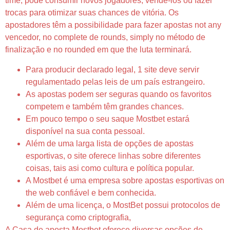
time, pode consumir novos jogadores, vendê-los ou fazer
trocas para otimizar suas chances de vitória. Os
apostadores têm a possibilidade para fazer apostas not any
vencedor, no complete de rounds, simply no método de
finalização e no rounded em que the luta terminará.
Para producir declarado legal, 1 site deve servir
regulamentado pelas leis de um país estrangeiro.
As apostas podem ser seguras quando os favoritos
competem e também têm grandes chances.
Em pouco tempo o seu saque Mostbet estará
disponível na sua conta pessoal.
Além de uma larga lista de opções de apostas
esportivas, o site oferece linhas sobre diferentes
coisas, tais asi como cultura e política popular.
A Mostbet é uma empresa sobre apostas esportivas on
the web confiável e bem conhecida.
Além de uma licença, o MostBet possui protocolos de
segurança como criptografia,
A Casa de aposta Mostbet oferece diversas opções de