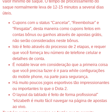
valor mínimo de saque. O tempo de processamento do
saque normalmente leva de 12-15 minutos a several dias
úteis.
Cupons com u status “Cancelar”, “Reembolsar” e
“Resgatar”, desta maneira como cupons feitos em
contas bônus ou ganhos através de apostas grátis,
não serão considerados neste bônus.
Isto é feito através do processo de 2 etapas, e requer
que você forneça teu número de telefone celular e
detalhes de conta.
É notable levar em consideração que a primeira coisa
que você precisa fazer é ir para while configurações
do mobile phone, na parte para segurança.
Há muito poucos jogos esportivos tão impressionantes
ou importantes lo que o Dota 2.
O layout da tablado é feito de forma profissional”
“elizabeth é muito fácil navegar na página de apostas
ao vivo.