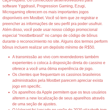
caça-níqueis. Os conhecidos desenvolvedores para
software Yggdrasil, Progression Gaming, Ezugi,
Microgaming oferecem os mais importantes jogos
disponíveis em Mostbet. Você só tem que ze registrar e
preencher as informações de seu perfil pra poder usufruir.
Além disso, você pode usar nosso código promocional
especial “mostbetbrasil” no campo de código de bônus
durante o reconocimiento no site. Alguns dos termos perform
bônus incluem realizar um depósito mínimo de R$50.
A transmissão ao vivo com revendedores também
experientes o coloca à disposição direta do cassino e
oferece a você uma ótima experiência de jogo.
Os clientes que frequentam os cassinos brasileiros
administrados pela Mostbet parecem apreciar exista
jogo em specific.
Os aparelhos da Apple permitem que os teus usuários
alterem a new localização de seus aparelhos através
de uma seção de ajustes.
O Valorant foi lançado no verão de 2020 elizabeth tem