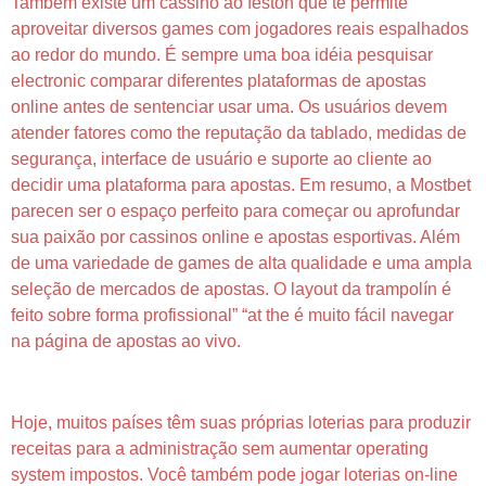
Também existe um cassino ao festón que te permite
aproveitar diversos games com jogadores reais espalhados
ao redor do mundo. É sempre uma boa idéia pesquisar
electronic comparar diferentes plataformas de apostas
online antes de sentenciar usar uma. Os usuários devem
atender fatores como the reputação da tablado, medidas de
segurança, interface de usuário e suporte ao cliente ao
decidir uma plataforma para apostas. Em resumo, a Mostbet
parecen ser o espaço perfeito para começar ou aprofundar
sua paixão por cassinos online e apostas esportivas. Além
de uma variedade de games de alta qualidade e uma ampla
seleção de mercados de apostas. O layout da trampolín é
feito sobre forma profissional” “at the é muito fácil navegar
na página de apostas ao vivo.
Quem É O Dono Do Mostbet?
Hoje, muitos países têm suas próprias loterias para produzir
receitas para a administração sem aumentar operating
system impostos. Você também pode jogar loterias on-line