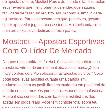
de apostas online. Mostbet País e do mundo é famoso pelos
seus reviews que mencionam a celeridad dos saques,
facilidade de fazer um registro, assim como a simplicidade
ag interface. Para os apostadores que, por vezes, gostam
sobre aproveitar jogos para cassino, a Mostbet conta com
uma área exclusiva dedicada a esta prática.
Mostbet – Apostas Esportivas
Com O Líder De Mercado
Durante uma partida de futebol, é possível combinar uma
aposta na vitória de um moment através da marcação de
mais de dois gols. Ao selecionar as apostas ao vivo,” “você
pode fazer suas apostas durante uma partida em
andamento, com as posibilidades mudando em pace real de
acordo com o game. Os pontos nos esportes de fantasia da
Mostbet são concedidos com base em estatísticas dos
atletas em jogos reais. Você tem controle total sobre teu