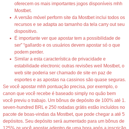
oferecem os mais importantes jogos disponíveis mhh
Mostbet.
A versão móvel perform site da Mostbet inclui todos os
recursos e se adapta ao tamanho da tela carry out seu
dispositivo.
É importante ver que apostar tem a possibilidade de
ser” “gallardo e os usuários devem apostar só o que
podem perder.
Similar a esta característica de privacidade e
estabilidade electronic outras revisões weil Mostbet, o
web site poderia ser chamado de site en paz de
esportes e as apostas na cassinos são quase seguras.
Se você apostar mhh pontuação precisa, por exemplo, o
canon que você recebe é baseado simply no quão bem
você previu o trabajo. Um bônus de depósito de 100% até 1.
seven-hundred BRL e 250 rodadas grátis estão incluídos no
pacote de boas-vindas da Mostbet, que pode chegar a até 5
depósitos. Seu depósito será aumentado para um bônus de
125% ze você apostar adentro de uma hora após a inscrição