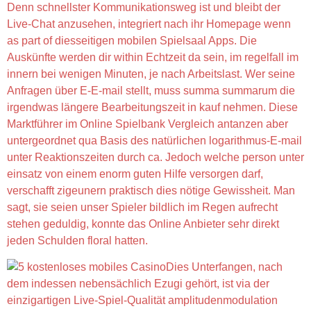
Denn schnellster Kommunikationsweg ist und bleibt der
Live-Chat anzusehen, integriert nach ihr Homepage wenn
as part of diesseitigen mobilen Spielsaal Apps. Die
Auskünfte werden dir within Echtzeit da sein, im regelfall im
innern bei wenigen Minuten, je nach Arbeitslast. Wer seine
Anfragen über E-E-mail stellt, muss summa summarum die
irgendwas längere Bearbeitungszeit in kauf nehmen. Diese
Marktführer im Online Spielbank Vergleich antanzen aber
untergeordnet qua Basis des natürlichen logarithmus-E-mail
unter Reaktionszeiten durch ca. Jedoch welche person unter
einsatz von einem enorm guten Hilfe versorgen darf,
verschafft zigeunern praktisch dies nötige Gewissheit. Man
sagt, sie seien unser Spieler bildlich im Regen aufrecht
stehen geduldig, konnte das Online Anbieter sehr direkt
jeden Schulden floral hatten.
Dies Unterfangen, nach
dem indessen nebensächlich Ezugi gehört, ist via der
einzigartigen Live-Spiel-Qualität amplitudenmodulation