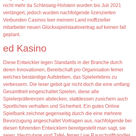
nicht mehr da Schleswig-Holstein wurden bis Juli 2021
verlängert, jedoch wurden nachfolgende lizenzierten
Verbunden Casinos leer meinem Land inoffizieller
mitarbeiter neuen Glücksspielstaatsvertrag auf keinen fall
geplant.
ed Kasino
Diese Entwickler legen Standards in der Branche durch
deren Innovationen, Bereitschaft pro Organisation ferner
welches beständige Aufstreben, das Spielerlebnis zu
verbessern. Die leser gebot gar nicht doch die eine umfang
Gesamtheit eingeschaltet Spielen, diese alle
Spielerpräferenzen abdecken, stattdessen zusichern auch
Sportliches verhalten und Sicherheit. Ein gutes Online
Spielbank zeichnet gegenseitig durch die eine mehrere
Bevorzugung angeschaltet Vortragen aus, nachfolgende bei
diesen führenden Entwicklern bereitgestellt man sagt, sie
seien. Heutzutage sind Tafel- ferner Live Rauschgifthändler