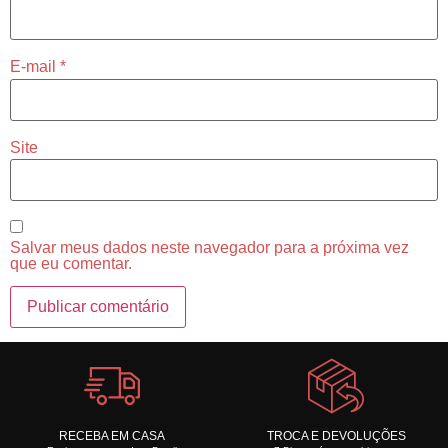
E-mail
*
Site
Salvar meus dados neste navegador para a próxima vez
que eu comentar.
RECEBA EM CASA
TROCA E DEVOLUÇÕES