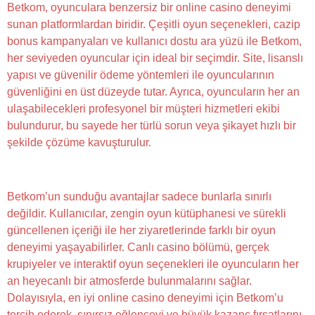
Betkom, oyunculara benzersiz bir online casino deneyimi
sunan platformlardan biridir. Çeşitli oyun seçenekleri, cazip
bonus kampanyaları ve kullanıcı dostu ara yüzü ile Betkom,
her seviyeden oyuncular için ideal bir seçimdir. Site, lisanslı
yapısı ve güvenilir ödeme yöntemleri ile oyuncularının
güvenliğini en üst düzeyde tutar. Ayrıca, oyuncuların her an
ulaşabilecekleri profesyonel bir müşteri hizmetleri ekibi
bulundurur, bu sayede her türlü sorun veya şikayet hızlı bir
şekilde çözüme kavuşturulur.
Betkom’un sunduğu avantajlar sadece bunlarla sınırlı
değildir. Kullanıcılar, zengin oyun kütüphanesi ve sürekli
güncellenen içeriği ile her ziyaretlerinde farklı bir oyun
deneyimi yaşayabilirler. Canlı casino bölümü, gerçek
krupiyeler ve interaktif oyun seçenekleri ile oyuncuların her
an heyecanlı bir atmosferde bulunmalarını sağlar.
Dolayısıyla, en iyi online casino deneyimi için Betkom’u
tercih ederek, sınırsız eğlenceyi ve büyük kazanç fırsatlarını