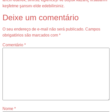
keşfetme şansını elde edebilirsiniz.
Deixe um comentário
O seu endereço de e-mail não será publicado.
Campos
obrigatórios são marcados com
*
Comentário
*
Nome
*