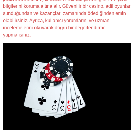
bilgilerini koruma altına alır. Güvenilir bir casino, adil oyunlar
sunduğundan ve kazançları zamanında ödediğinden emin
olabilirsiniz. Ayrıca, kullanıcı yorumlarını ve uzman
incelemelerini okuyarak doğru bir değerlendirme
yapmalısınız.