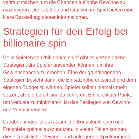
vertraut machen, um die Chancen auf hohe Gewinne zu
maximieren. Die Tabellen und Grafiken im Spiel bieten eine
klare Darstellung dieser Informationen.
Strategien für den Erfolg bei
billionaire spin
Beim Spielen von “billionaire spin” gibt es verschiedene
Strategien, die Spieler anwenden können, um ihre
Gewinnchancen zu erhöhen. Eine der grundlegenden
Strategien besteht darin, die Einsatzhöhe entsprechend dem
eigenen Budget zu wählen. Spieler sollten niemals mehr
setzen, als sie bereit sind zu verlieren. Ein wichtiger Punkt,
um Verluste zu minimieren, ist das Festlegen von Gewinn-
und Verlustgrenzen.
Darüber hinaus ist es ratsam, die Bonusfunktionen und
Freispiele optimal auszunutzen. In vielen Fällen können
diese zusätzliche Gewinne und aufregende Spielmomente