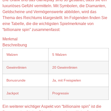
luxuriöses Gefühl vermitteln. Mit Symbolen, die Diamanten,
Geldscheine und Vermögenswerte abbilden, wird das
Thema des Reichtums klargestellt. Im Folgenden finden Sie
eine Tabelle, die die wichtigsten Spielmerkmale von
“billionaire spin” zusammenfasst:
Merkmal
Beschreibung
Walzen
5 Walzen
Gewinnlinien
20 Gewinnlinien
Bonusrunde
Ja, mit Freispielen
Jackpot
Progressiv
Ein weiterer wichtiger Aspekt von “billionaire spin” ist die