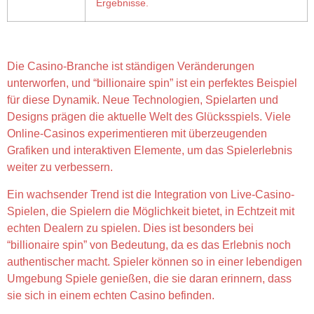
Ergebnisse.
Trends im Casino-Sektor
Die Casino-Branche ist ständigen Veränderungen
unterworfen, und “billionaire spin” ist ein perfektes Beispiel
für diese Dynamik. Neue Technologien, Spielarten und
Designs prägen die aktuelle Welt des Glücksspiels. Viele
Online-Casinos experimentieren mit überzeugenden
Grafiken und interaktiven Elemente, um das Spielerlebnis
weiter zu verbessern.
Ein wachsender Trend ist die Integration von Live-Casino-
Spielen, die Spielern die Möglichkeit bietet, in Echtzeit mit
echten Dealern zu spielen. Dies ist besonders bei
“billionaire spin” von Bedeutung, da es das Erlebnis noch
authentischer macht. Spieler können so in einer lebendigen
Umgebung Spiele genießen, die sie daran erinnern, dass
sie sich in einem echten Casino befinden.