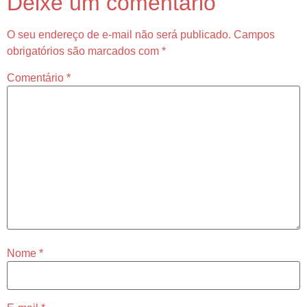
Deixe um comentário
O seu endereço de e-mail não será publicado.
Campos
obrigatórios são marcados com
*
Comentário
*
Nome
*