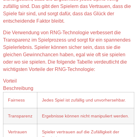
zufällig sind. Das gibt den Spielern das Vertrauen, dass die
Spiele fair sind, und sorgt dafür, dass das Glück der
entscheidende Faktor bleibt.
Die Verwendung von RNG-Technologie verbessert die
Transparenz im Spielprozess und sorgt für ein spannendes
Spielerlebnis. Spieler können sicher sein, dass sie die
gleichen Gewinnchancen haben, egal wie oft sie spielen
oder wo sie spielen. Die folgende Tabelle verdeutlicht die
wichtigsten Vorteile der RNG-Technologie:
Vorteil
Beschreibung
Fairness
Jedes Spiel ist zufällig und unvorhersehbar.
Transparenz
Ergebnisse können nicht manipuliert werden.
Vertrauen
Spieler vertrauen auf die Zufälligkeit der