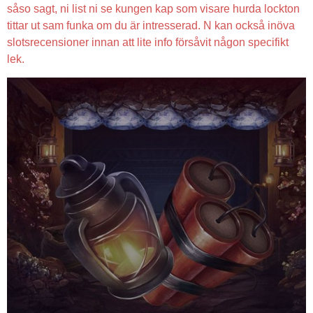
såso sagt, ni list ni se kungen kap som visare hurda lockton
tittar ut sam funka om du är intresserad. N kan också inöva
slotsrecensioner innan att lite info försåvit någon specifikt
lek.