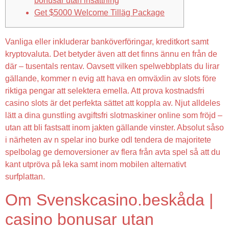
bonusar utan insättning
Get $5000 Welcome Tilläg Package
Vanliga eller inkluderar banköverföringar, kreditkort samt
kryptovaluta. Det betyder även att det finns ännu en från de
där – tusentals rentav. Oavsett vilken spelwebbplats du lirar
gällande, kommer n evig att hava en omväxlin av slots före
riktiga pengar att selektera emella. Att prova kostnadsfri
casino slots är det perfekta sättet att koppla av. Njut alldeles
lätt a dina gunstling avgiftsfri slotmaskiner online som fröjd –
utan att bli fastsatt inom jakten gällande vinster.
Absolut såso
i närheten av n spelar ino burke odl tendera de majoritete
spelbolag ge demoversioner av flera från avta spel så att du
kant utpröva på leka samt inom mobilen alternativt
surfplattan.
Om Svenskcasino.beskåda |
casino bonusar utan