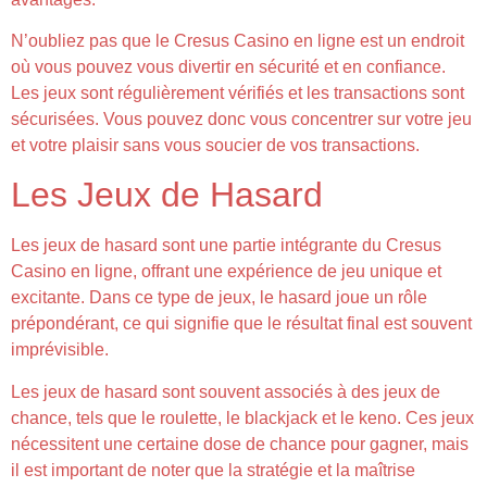
N’oubliez pas que le Cresus Casino en ligne est un endroit
où vous pouvez vous divertir en sécurité et en confiance.
Les jeux sont régulièrement vérifiés et les transactions sont
sécurisées. Vous pouvez donc vous concentrer sur votre jeu
et votre plaisir sans vous soucier de vos transactions.
Les Jeux de Hasard
Les jeux de hasard sont une partie intégrante du Cresus
Casino en ligne, offrant une expérience de jeu unique et
excitante. Dans ce type de jeux, le hasard joue un rôle
prépondérant, ce qui signifie que le résultat final est souvent
imprévisible.
Les jeux de hasard sont souvent associés à des jeux de
chance, tels que le roulette, le blackjack et le keno. Ces jeux
nécessitent une certaine dose de chance pour gagner, mais
il est important de noter que la stratégie et la maîtrise