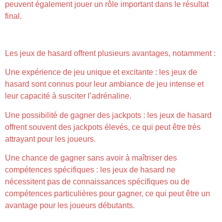
peuvent également jouer un rôle important dans le résultat
final.
Les Avantages des Jeux de Hasard
Les jeux de hasard offrent plusieurs avantages, notamment :
Une expérience de jeu unique et excitante : les jeux de
hasard sont connus pour leur ambiance de jeu intense et
leur capacité à susciter l’adrénaline.
Une possibilité de gagner des jackpots : les jeux de hasard
offrent souvent des jackpots élevés, ce qui peut être très
attrayant pour les joueurs.
Une chance de gagner sans avoir à maîtriser des
compétences spécifiques : les jeux de hasard ne
nécessitent pas de connaissances spécifiques ou de
compétences particulières pour gagner, ce qui peut être un
avantage pour les joueurs débutants.