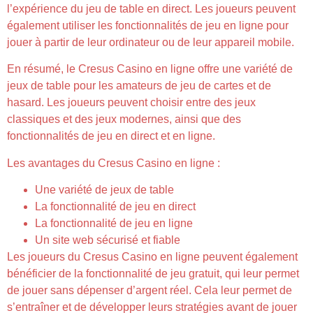
l’expérience du jeu de table en direct. Les joueurs peuvent
également utiliser les fonctionnalités de jeu en ligne pour
jouer à partir de leur ordinateur ou de leur appareil mobile.
En résumé, le Cresus Casino en ligne offre une variété de
jeux de table pour les amateurs de jeu de cartes et de
hasard. Les joueurs peuvent choisir entre des jeux
classiques et des jeux modernes, ainsi que des
fonctionnalités de jeu en direct et en ligne.
Les avantages du Cresus Casino en ligne :
Une variété de jeux de table
La fonctionnalité de jeu en direct
La fonctionnalité de jeu en ligne
Un site web sécurisé et fiable
Les joueurs du Cresus Casino en ligne peuvent également
bénéficier de la fonctionnalité de jeu gratuit, qui leur permet
de jouer sans dépenser d’argent réel. Cela leur permet de
s’entraîner et de développer leurs stratégies avant de jouer