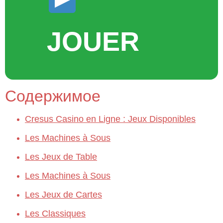
JOUER
Содержимое
Cresus Casino en Ligne : Jeux Disponibles
Les Machines à Sous
Les Jeux de Table
Les Machines à Sous
Les Jeux de Cartes
Les Classiques