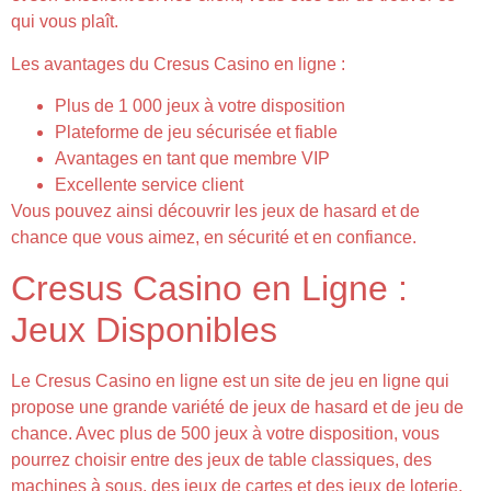
qui vous plaît.
Les avantages du Cresus Casino en ligne :
Plus de 1 000 jeux à votre disposition
Plateforme de jeu sécurisée et fiable
Avantages en tant que membre VIP
Excellente service client
Vous pouvez ainsi découvrir les jeux de hasard et de
chance que vous aimez, en sécurité et en confiance.
Cresus Casino en Ligne :
Jeux Disponibles
Le Cresus Casino en ligne est un site de jeu en ligne qui
propose une grande variété de jeux de hasard et de jeu de
chance. Avec plus de 500 jeux à votre disposition, vous
pourrez choisir entre des jeux de table classiques, des
machines à sous, des jeux de cartes et des jeux de loterie.