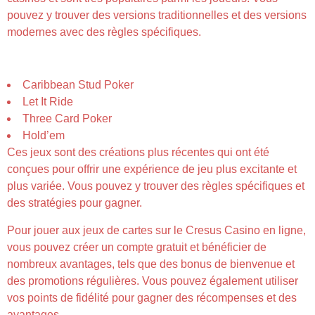
pouvez y trouver des versions traditionnelles et des versions
modernes avec des règles spécifiques.
Les Nouveaux
Caribbean Stud Poker
Let It Ride
Three Card Poker
Hold’em
Ces jeux sont des créations plus récentes qui ont été
conçues pour offrir une expérience de jeu plus excitante et
plus variée. Vous pouvez y trouver des règles spécifiques et
des stratégies pour gagner.
Pour jouer aux jeux de cartes sur le Cresus Casino en ligne,
vous pouvez créer un compte gratuit et bénéficier de
nombreux avantages, tels que des bonus de bienvenue et
des promotions régulières. Vous pouvez également utiliser
vos points de fidélité pour gagner des récompenses et des
avantages.