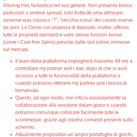
Alluring Hot, fantastica nel suo genere. Non presenta bonus
particolari o simboli spread, solo frutta de uma allineare,
assieme way classico “7”, “vecchia icona” dei casinò oramai
da anni. Le Demo con assenza di deposito, inoltre, offrono
tutte le proprietà standard e votre stesse funzioni bonus
(come i Cost-free Spins) previste dalle slot online immesse
sul mercato.
Il team della piattaforma impiegherà massimo 48 ore a
controllare my partner and i dati, dopo di che si avrà
accesso a tutte le funzionalità della piattaforma e
cuando potranno ottenere my partner and i bonus di
benvenuto.
Questo, ad ogni modo, non inficia assolutamente la
collaborazione alla sessione dalam gioco e cuando
potranno comunque collocare facilmente tutte le
scommesse, grazie agli intuitivi comandi presenti sullo
schermo.
Attualmente proposition un ampio portafoglio di giochi,