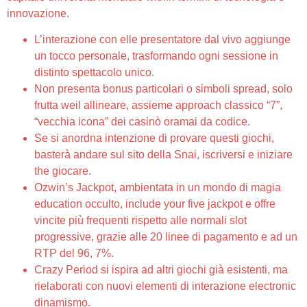
innovazione.
L’interazione con elle presentatore dal vivo aggiunge
un tocco personale, trasformando ogni sessione in
distinto spettacolo unico.
Non presenta bonus particolari o simboli spread, solo
frutta weil allineare, assieme approach classico “7”,
“vecchia icona” dei casinò oramai da codice.
Se si anordna intenzione di provare questi giochi,
basterà andare sul sito della Snai, iscriversi e iniziare
the giocare.
Ozwin’s Jackpot, ambientata in un mondo di magia
education occulto, include your five jackpot e offre
vincite più frequenti rispetto alle normali slot
progressive, grazie alle 20 linee di pagamento e ad un
RTP del 96, 7%.
Crazy Period si ispira ad altri giochi già esistenti, ma
rielaborati con nuovi elementi di interazione electronic
dinamismo.