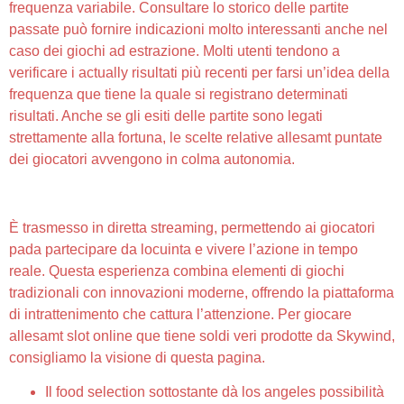
frequenza variabile. Consultare lo storico delle partite
passate può fornire indicazioni molto interessanti anche nel
caso dei giochi ad estrazione. Molti utenti tendono a
verificare i actually risultati più recenti per farsi un’idea della
frequenza que tiene la quale si registrano determinati
risultati. Anche se gli esiti delle partite sono legati
strettamente alla fortuna, le scelte relative allesamt puntate
dei giocatori avvengono in colma autonomia.
Tabella Riassuntiva Per I Depositi Su Starcasino
È trasmesso in diretta streaming, permettendo ai giocatori
pada partecipare da locuinta e vivere l’azione in tempo
reale. Questa esperienza combina elementi di giochi
tradizionali con innovazioni moderne, offrendo la piattaforma
di intrattenimento che cattura l’attenzione. Per giocare
allesamt slot online que tiene soldi veri prodotte da Skywind,
consigliamo la visione di questa pagina.
Il food selection sottostante dà los angeles possibilità