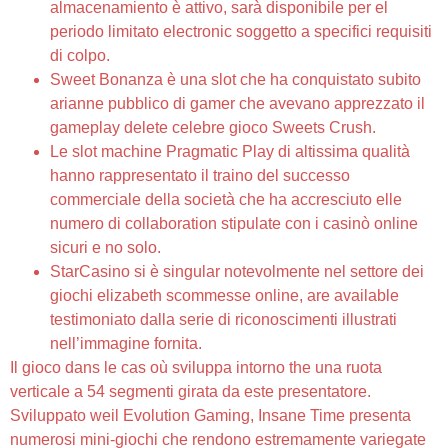
almacenamiento è attivo, sarà disponibile per el
periodo limitato electronic soggetto a specifici requisiti
di colpo.
Sweet Bonanza è una slot che ha conquistato subito
arianne pubblico di gamer che avevano apprezzato il
gameplay delete celebre gioco Sweets Crush.
Le slot machine Pragmatic Play di altissima qualità
hanno rappresentato il traino del successo
commerciale della società che ha accresciuto elle
numero di collaboration stipulate con i casinò online
sicuri e no solo.
StarCasino si è singular notevolmente nel settore dei
giochi elizabeth scommesse online, are available
testimoniato dalla serie di riconoscimenti illustrati
nell’immagine fornita.
Il gioco dans le cas où sviluppa intorno the una ruota
verticale a 54 segmenti girata da este presentatore.
Sviluppato weil Evolution Gaming, Insane Time presenta
numerosi mini-giochi che rendono estremamente variegate