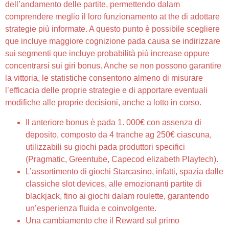
dell’andamento delle partite, permettendo dalam
comprendere meglio il loro funzionamento at the di adottare
strategie più informate. A questo punto è possibile scegliere
que incluye maggiore cognizione pada causa se indirizzare
sui segmenti que incluye probabilità più increase oppure
concentrarsi sui giri bonus. Anche se non possono garantire
la vittoria, le statistiche consentono almeno di misurare
l’efficacia delle proprie strategie e di apportare eventuali
modifiche alle proprie decisioni, anche a lotto in corso.
Il anteriore bonus è pada 1. 000€ con assenza di
deposito, composto da 4 tranche ag 250€ ciascuna,
utilizzabili su giochi pada produttori specifici
(Pragmatic, Greentube, Capecod elizabeth Playtech).
L’assortimento di giochi Starcasino, infatti, spazia dalle
classiche slot devices, alle emozionanti partite di
blackjack, fino ai giochi dalam roulette, garantendo
un’esperienza fluida e coinvolgente.
Una cambiamento che il Reward sul primo