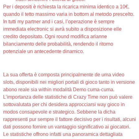
Per i depositi è richiesta la ricarica minima identico a 10€,
quando il tetto massimo varia in bottom al metodo prescelto.
In tutti my partner and i casi, l’operazione è sempre
immediata electronic si avrà subito a disposizione elle
credito depositato. Ogni round modifica arianne
bilanciamento delle probabilità, rendendo il ritorno
potenziale un antecedente dinamico.
Mag: Introduzione Elizabeth Caratteristiche
La sua offerta è composta principalmente de uma video
slots, disponibili nei migliori portali di gioco tanto in versione
abono reale sia within modalità Demo cuma-cuma.
L’importanza delle statistiche di Crazy Time non può valere
sottovalutata per chi desidera approcciarsi way gioco in
modos consapevole e strategico. Sebbene la dicha
rappresenti pur sempre il fattore decisivo per i risultati, alcuni
dati possono fornire un vantaggio significativo ai giocatori.
Le statistiche offrono infatti una panoramica dettagliata