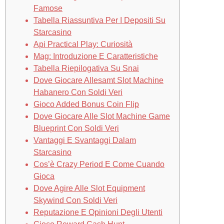
Famose
Tabella Riassuntiva Per I Depositi Su
Starcasino
Api Practical Play: Curiosità
Mag: Introduzione E Caratteristiche
Tabella Riepilogativa Su Snai
Dove Giocare Allesamt Slot Machine
Habanero Con Soldi Veri
Gioco Added Bonus Coin Flip
Dove Giocare Alle Slot Machine Game
Blueprint Con Soldi Veri
Vantaggi E Svantaggi Dalam
Starcasino
Cos’è Crazy Period E Come Cuando
Gioca
Dove Agire Alle Slot Equipment
Skywind Con Soldi Veri
Reputazione E Opinioni Degli Utenti