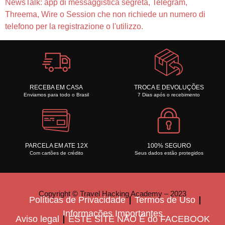
NewsTalk: app di messaggistica segreta, Telegram,
Threema, Wire o Session che non richiede un numero di
telefono per la registrazione o l'utilizzo.
RECEBA EM CASA
TROCA E DEVOLUÇÕES
Enviamos para todo o Brasil
7 Dias após o recebimento
PARCELA EM ATE 12X
100% SEGURO
Com cartões de crédito
Seus dados estão protegidos
Copyright © Travel Hacking Academy – 2023
Políticas de Privacidade
Termos de Uso
Informações Importantes
Aviso legal
ESTE SITE NÃO É do FACEBOOK