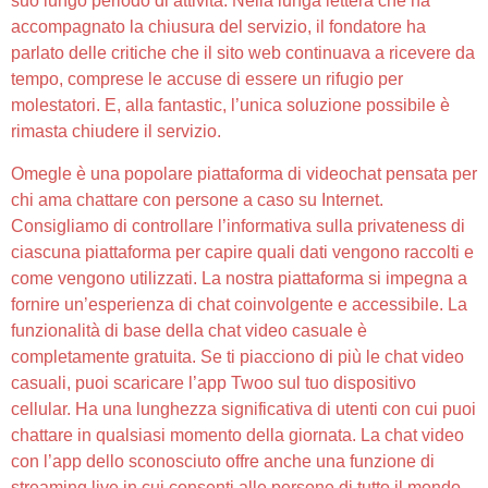
suo lungo periodo di attività. Nella lunga lettera che ha
accompagnato la chiusura del servizio, il fondatore ha
parlato delle critiche che il sito web continuava a ricevere da
tempo, comprese le accuse di essere un rifugio per
molestatori. E, alla fantastic, l’unica soluzione possibile è
rimasta chiudere il servizio.
Omegle è una popolare piattaforma di videochat pensata per
chi ama chattare con persone a caso su Internet.
Consigliamo di controllare l’informativa sulla privateness di
ciascuna piattaforma per capire quali dati vengono raccolti e
come vengono utilizzati. La nostra piattaforma si impegna a
fornire un’esperienza di chat coinvolgente e accessibile. La
funzionalità di base della chat video casuale è
completamente gratuita. Se ti piacciono di più le chat video
casuali, puoi scaricare l’app Twoo sul tuo dispositivo
cellular. Ha una lunghezza significativa di utenti con cui puoi
chattare in qualsiasi momento della giornata. La chat video
con l’app dello sconosciuto offre anche una funzione di
streaming live in cui consenti alle persone di tutto il mondo