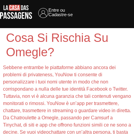
Entre ou
Cadastre-se
Cosa Si Rischia Su
Omegle?
Sebbene entrambe le piattaforme abbiano ancora dei
problemi di privateness, YouNow ti consente di
personalizzare i tuoi nomi utente in modo che non
corrispondano a nulla delle tue identità Facebook o Twitter.
Tuttavia, non vi è alcuna garanzia che tali contenuti vengano
monitorati o rimossi. YouNow è un’app per trasmettere,
chattare, trasmettere in streaming o guardare video in diretta.
Da Chatroulette a Omegle, passando per Camsurf a
Tinychat, di siti e app che offrono funzioni simili ce ne sono a
decine. Se vuoi videochattare con un’altra persona, ti basta