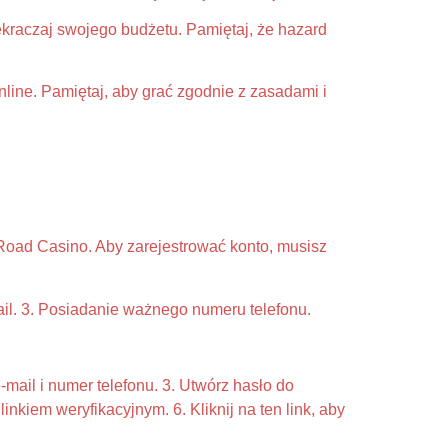
ekraczaj swojego budżetu. Pamiętaj, że hazard
nline. Pamiętaj, aby grać zgodnie z zasadami i
 Road Casino. Aby zarejestrować konto, musisz
ail. 3. Posiadanie ważnego numeru telefonu.
-mail i numer telefonu. 3. Utwórz hasło do
inkiem weryfikacyjnym. 6. Kliknij na ten link, aby