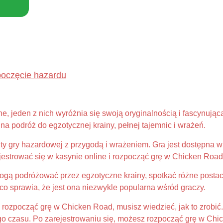
poczęcie hazardu
, jeden z nich wyróżnia się swoją oryginalnością i fascynującą
na podróż do egzotycznej krainy, pełnej tajemnic i wrażeń.
nty gry hazardowej z przygodą i wrażeniem. Gra jest dostępna w
rejestrować się w kasynie online i rozpocząć grę w Chicken Road
gą podróżować przez egzotyczne krainy, spotkać różne postac
, co sprawia, że jest ona niezwykle popularna wśród graczy.
i rozpocząć grę w Chicken Road, musisz wiedzieć, jak to zrobić.
go czasu. Po zarejestrowaniu się, możesz rozpocząć grę w Chic