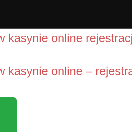
 kasynie online rejestracj
 kasynie online – rejestr