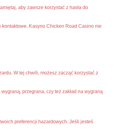
amiętaj, aby zawsze korzystać z hasła do
ane kontaktowe. Kasyno Chicken Road Casino nie
zardu. W tej chwili, możesz zacząć korzystać z
 wygraną, przegrana, czy też zakład na wygraną
woich preferencji hazardowych. Jeśli jesteś