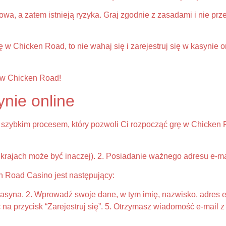
a, a zatem istnieją ryzyka. Graj zgodnie z zasadami i nie prz
 w Chicken Road, to nie wahaj się i zarejestruj się w kasynie o
ę w Chicken Road!
ynie online
 i szybkim procesem, który pozwoli Ci rozpocząć grę w Chicken
h krajach może być inaczej). 2. Posiadanie ważnego adresu e-m
en Road Casino jest następujący:
ie kasyna. 2. Wprowadź swoje dane, w tym imię, nazwisko, adres e
na przycisk “Zarejestruj się”. 5. Otrzymasz wiadomość e-mail z l