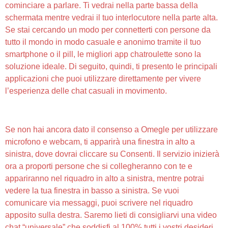
cominciare a parlare. Ti vedrai nella parte bassa della
schermata mentre vedrai il tuo interlocutore nella parte alta.
Se stai cercando un modo per connetterti con persone da
tutto il mondo in modo casuale e anonimo tramite il tuo
smartphone o il pill, le migliori app chatroulette sono la
soluzione ideale. Di seguito, quindi, ti presento le principali
applicazioni che puoi utilizzare direttamente per vivere
l’esperienza delle chat casuali in movimento.
Chathub
Se non hai ancora dato il consenso a Omegle per utilizzare
microfono e webcam, ti apparirà una finestra in alto a
sinistra, dove dovrai cliccare su Consenti. Il servizio inizierà
ora a proporti persone che si collegheranno con te e
appariranno nel riquadro in alto a sinistra, mentre potrai
vedere la tua finestra in basso a sinistra. Se vuoi
comunicare via messaggi, puoi scrivere nel riquadro
apposito sulla destra. Saremo lieti di consigliarvi una video
chat “universale” che soddisfi al 100% tutti i vostri desideri.