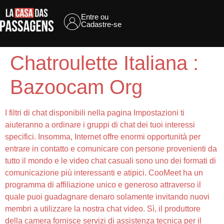
Entre ou
Cadastre-se
Chatroulette Italiana :
Bazoocam Org
I filtri di chat disponibili nella pagina Impostazioni ti
aiuteranno a ordinare i gruppi di chat dei tuoi interessi
specifici. Insomma, Internet offre enormi opportunità per
entrare in contatto e comunicare con persone provenienti da
tutto il mondo e le video chat casuali sono uno dei formati di
comunicazione più interessanti e atipici. CooMeet ha un
programma di affiliazione unico e generoso attraverso il
quale puoi guadagnare denaro solamente invitando nuovi
membri a utilizzare la nostra chat video. Sì, il produttore
della camera fornisce servizi di assistenza tecnica per il