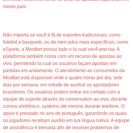
nosso país.
Registre-se Na Mostbet Agora Mesmo E Comece A
Jogar Jogos De Cassino
Não importa se você é fã de esportes tradicionais, como
futebol e basquete, ou de mercados mais específicos, como
eSports, a Mostbet possui tudo o la cual você precisa. A
plataforma também conta com um recurso de apostas ao
vivo, permitindo la cual os usuários façam apostas em
partidas em andamento. O atendimento ao consumidor da
Mostbet está disponível vinte e quatro horas por dia, sete
dias por semana, em virtude de auxiliar os apostadores
brasileiros. Os usuários podem entrar em contato com a
equipe de suporte através do conversation ao vivo, durante
correio eletrônico, systems até mesmo durante telefone. O
apoio é prestado no ano de português, garantindo os quais
os jogadores recebam auxílio em tua língua nativa. A equipe
de assistência é treinada afin de resolver problemas de