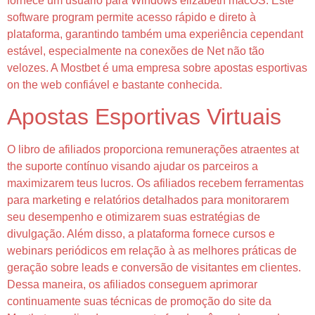
fornece um usuario para Windows elizabeth macOS. Este
software program permite acesso rápido e direto à
plataforma, garantindo também uma experiência cependant
estável, especialmente na conexões de Net não tão
velozes. A Mostbet é uma empresa sobre apostas esportivas
on the web confiável e bastante conhecida.
Apostas Esportivas Virtuais
O libro de afiliados proporciona remunerações atraentes at
the suporte contínuo visando ajudar os parceiros a
maximizarem teus lucros. Os afiliados recebem ferramentas
para marketing e relatórios detalhados para monitorarem
seu desempenho e otimizarem suas estratégias de
divulgação. Além disso, a plataforma fornece cursos e
webinars periódicos em relação à as melhores práticas de
geração sobre leads e conversão de visitantes em clientes.
Dessa maneira, os afiliados conseguem aprimorar
continuamente suas técnicas de promoção do site da