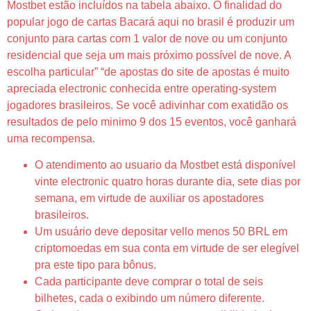
Mostbet estão incluídos na tabela abaixo. O finalidad do
popular jogo de cartas Bacará aqui no brasil é produzir um
conjunto para cartas com 1 valor de nove ou um conjunto
residencial que seja um mais próximo possível de nove. A
escolha particular” “de apostas do site de apostas é muito
apreciada electronic conhecida entre operating-system
jogadores brasileiros. Se você adivinhar com exatidão os
resultados de pelo minimo 9 dos 15 eventos, você ganhará
uma recompensa.
O atendimento ao usuario da Mostbet está disponível
vinte electronic quatro horas durante dia, sete dias por
semana, em virtude de auxiliar os apostadores
brasileiros.
Um usuário deve depositar vello menos 50 BRL em
criptomoedas em sua conta em virtude de ser elegível
pra este tipo para bônus.
Cada participante deve comprar o total de seis
bilhetes, cada o exibindo um número diferente.