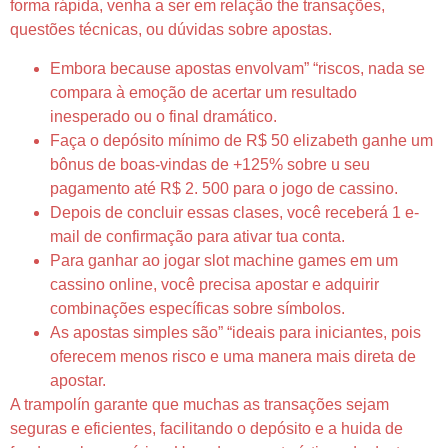
forma rápida, venha a ser em relação the transações,
questões técnicas, ou dúvidas sobre apostas.
Embora because apostas envolvam” “riscos, nada se
compara à emoção de acertar um resultado
inesperado ou o final dramático.
Faça o depósito mínimo de R$ 50 elizabeth ganhe um
bônus de boas-vindas de +125% sobre u seu
pagamento até R$ 2. 500 para o jogo de cassino.
Depois de concluir essas clases, você receberá 1 e-
mail de confirmação para ativar tua conta.
Para ganhar ao jogar slot machine games em um
cassino online, você precisa apostar e adquirir
combinações específicas sobre símbolos.
As apostas simples são” “ideais para iniciantes, pois
oferecem menos risco e uma manera mais direta de
apostar.
A trampolín garante que muchas as transações sejam
seguras e eficientes, facilitando o depósito e a huida de