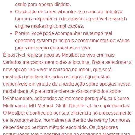
estilo para aposta distinto.
O extracto de cores vibrantes e o structure intuitivo
tornam a experiência de apostas agradável e search
engine marketing complicações.
Porém, você pode acompanhar na tempo real
operating-system principais acontecimentos de vários
jogos em seção de apostas ao vivo.
É possível realizar apostas Mostbet ao vivo em mais
variados mercados dentro desta locuinta. Basta selecionar a
new opção “Ao Vivo” localizada no menu, que será
mostrada uma lista de todos os jogos o qual estão
disponíveis em virtude de a realização sobre apostas nessa
modalidade. A plataforma oferece vários métodos sobre
levantamento, adaptados ao mercado português, tais como
Multibanco, MB Method, Skrill, Neteller at the criptomoedas.
O Mostbet é conhecido por sua eficiência no processamento
de levantamentos, normalmente dentro de twenty four horas,
dependendo perform método escolhido. Os jogadores
portugueses tem a possibilidade de confiar no Mostbet para