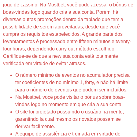
jogo de cassino. Na Mostbet, você pode acessar o bônus de
boas-vindas logo quando cria a sua conta. Porém, há
diversas outras promoções dentro da tablado que tem a
possibilidade de serem aproveitadas, desde que você
cumpra os requisitos estabelecidos. A grande parte dos
levantamentos é processada entre fifteen minutos e twenty-
four horas, dependendo carry out método escolhido.
Certifique-se de que a new sua conta está totalmente
verificada em virtude de evitar atrasos.
O número mínimo de eventos no acumulador precisa
ter coeficientes de no mínimo 1, forty, e não há limite
para o número de eventos que podem ser incluídos.
Na Mostbet, você pode visitar o bônus sobre boas-
vindas logo no momento em que cria a sua conta.
O site foi projetado possuindo o usuário na mente,
garantindo la cual mesmo os novatos possam se
derivar facilmente.
A equipe de assistência é treinada em virtude de