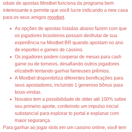
odaie de apostas Mostbet funciona da programa bem
interessante e permite que você lucre indicando a new casa
para os seus amigos
mostbet
.
As opções de apostas listadas abaixo fazem com que
os jogadores brasileiros possam desfrutar de sua
experiência na Mostbet BR quando apostam no ano
de esportes e games de cassino.
Os jogadores podem cooperar de mesas para cash
game ou de torneios, desafiando outros jogadores
elizabeth tentando ganhar fameuses prêmios.
A Mostbet disponibiliza diferentes bonificações para
seus apostadores, incluindo 1 generoso bônus para
boas-vindas.
Novatos tem a possibilidade de obter até 100% sobre
seu primeiro aporte, conferindo um impulso inicial
substancial para explorar to portal e explanar com
maior segurança.
Para ganhar ao jogar slots em um cassino online, você tem