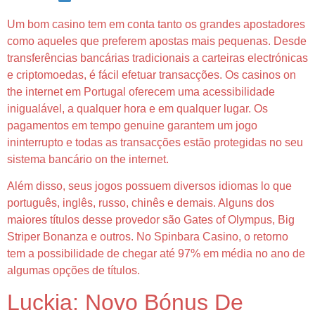
Um bom casino tem em conta tanto os grandes apostadores
como aqueles que preferem apostas mais pequenas. Desde
transferências bancárias tradicionais a carteiras electrónicas
e criptomoedas, é fácil efetuar transacções. Os casinos on
the internet em Portugal oferecem uma acessibilidade
inigualável, a qualquer hora e em qualquer lugar. Os
pagamentos em tempo genuine garantem um jogo
ininterrupto e todas as transacções estão protegidas no seu
sistema bancário on the internet.
Além disso, seus jogos possuem diversos idiomas lo que
português, inglês, russo, chinês e demais. Alguns dos
maiores títulos desse provedor são Gates of Olympus, Big
Striper Bonanza e outros. No Spinbara Casino, o retorno
tem a possibilidade de chegar até 97% em média no ano de
algumas opções de títulos.
Luckia: Novo Bónus De