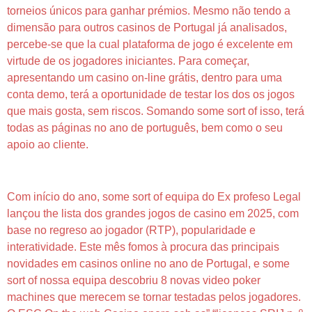
torneios únicos para ganhar prémios. Mesmo não tendo a
dimensão para outros casinos de Portugal já analisados,
percebe-se que la cual plataforma de jogo é excelente em
virtude de os jogadores iniciantes. Para começar,
apresentando um casino on-line grátis, dentro para uma
conta demo, terá a oportunidade de testar los dos os jogos
que mais gosta, sem riscos. Somando some sort of isso, terá
todas as páginas no ano de português, bem como o seu
apoio ao cliente.
Betano
Com início do ano, some sort of equipa do Ex profeso Legal
lançou the lista dos grandes jogos de casino em 2025, com
base no regreso ao jogador (RTP), popularidade e
interatividade. Este mês fomos à procura das principais
novidades em casinos online no ano de Portugal, e some
sort of nossa equipa descobriu 8 novas video poker
machines que merecem se tornar testadas pelos jogadores.