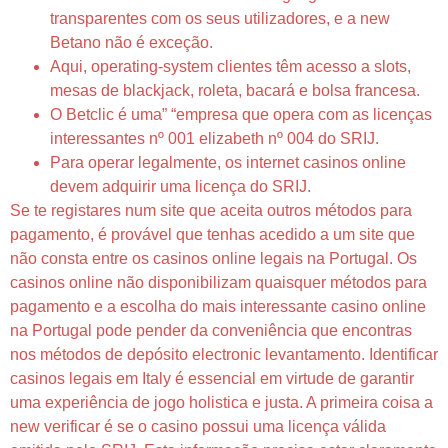
transparentes com os seus utilizadores, e a new
Betano não é exceção.
Aqui, operating-system clientes têm acesso a slots,
mesas de blackjack, roleta, bacará e bolsa francesa.
O Betclic é uma” “empresa que opera com as licenças
interessantes nº 001 elizabeth nº 004 do SRIJ.
Para operar legalmente, os internet casinos online
devem adquirir uma licença do SRIJ.
Se te registares num site que aceita outros métodos para
pagamento, é provável que tenhas acedido a um site que
não consta entre os casinos online legais na Portugal. Os
casinos online não disponibilizam quaisquer métodos para
pagamento e a escolha do mais interessante casino online
na Portugal pode pender da conveniência que encontras
nos métodos de depósito electronic levantamento. Identificar
casinos legais em Italy é essencial em virtude de garantir
uma experiência de jogo holistica e justa. A primeira coisa a
new verificar é se o casino possui uma licença válida