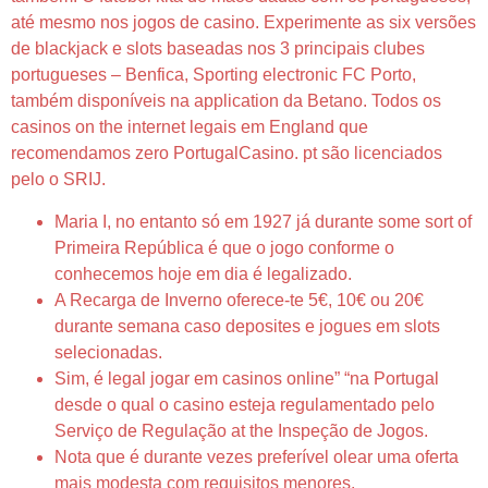
até mesmo nos jogos de casino. Experimente as six versões
de blackjack e slots baseadas nos 3 principais clubes
portugueses – Benfica, Sporting electronic FC Porto,
também disponíveis na application da Betano. Todos os
casinos on the internet legais em England que
recomendamos zero PortugalCasino. pt são licenciados
pelo o SRIJ.
Maria I, no entanto só em 1927 já durante some sort of
Primeira República é que o jogo conforme o
conhecemos hoje em dia é legalizado.
A Recarga de Inverno oferece-te 5€, 10€ ou 20€
durante semana caso deposites e jogues em slots
selecionadas.
Sim, é legal jogar em casinos online” “na Portugal
desde o qual o casino esteja regulamentado pelo
Serviço de Regulação at the Inspeção de Jogos.
Nota que é durante vezes preferível olear uma oferta
mais modesta com requisitos menores.