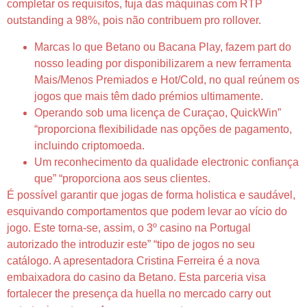
completar os requisitos, fuja das máquinas com RTP
outstanding a 98%, pois não contribuem pro rollover.
Marcas lo que Betano ou Bacana Play, fazem part do
nosso leading por disponibilizarem a new ferramenta
Mais/Menos Premiados e Hot/Cold, no qual reúnem os
jogos que mais têm dado prémios ultimamente.
Operando sob uma licença de Curaçao, QuickWin”
“proporciona flexibilidade nas opções de pagamento,
incluindo criptomoeda.
Um reconhecimento da qualidade electronic confiança
que” “proporciona aos seus clientes.
É possível garantir que jogas de forma holistica e saudável,
esquivando comportamentos que podem levar ao vício do
jogo. Este torna-se, assim, o 3º casino na Portugal
autorizado the introduzir este” “tipo de jogos no seu
catálogo. A apresentadora Cristina Ferreira é a nova
embaixadora do casino da Betano. Esta parceria visa
fortalecer the presença da huella no mercado carry out