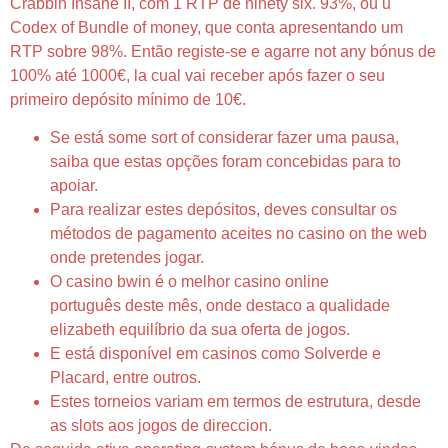
Crabbin Insane II, com 1 RTP de ninety six. 93%, ou u
Codex of Bundle of money, que conta apresentando um
RTP sobre 98%. Então registe-se e agarre not any bónus de
100% até 1000€, la cual vai receber após fazer o seu
primeiro depósito mínimo de 10€.
Se está some sort of considerar fazer uma pausa,
saiba que estas opções foram concebidas para to
apoiar.
Para realizar estes depósitos, deves consultar os
métodos de pagamento aceites no casino on the web
onde pretendes jogar.
O casino bwin é o melhor casino online
português deste mês, onde destaco a qualidade
elizabeth equilíbrio da sua oferta de jogos.
E está disponível em casinos como Solverde e
Placard, entre outros.
Estes torneios variam em termos de estrutura, desde
as slots aos jogos de direccion.