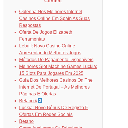
Content
Obtenha Nos Melhores Internet
Casinos Online Em Spain As Suas
Respostas
Oferta De Jogos Elizabeth
Ferramentas
Lebull: Novo Casino Online
Apresentando Melhores Jogos
Métodos De Pagamento Disponíveis
Melhores Slot Machine Games Luckia:
15 Slots Para Jogares Em 2025
Guia Dos Melhores Casinos On The
Internet De Portugal – As Melhores
Páginas E Ofertas
Betano #
Luckia: Novo Bónus De Registo E
Ofertas Em Redes Sociais
Betano