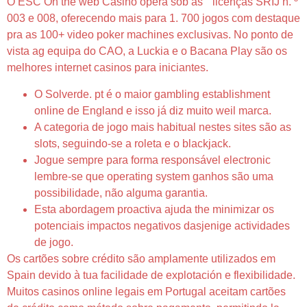
O ESC On the web Casino opera sob as” “licenças SRIJ n. º
003 e 008, oferecendo mais para 1. 700 jogos com destaque
pra as 100+ video poker machines exclusivas. No ponto de
vista ag equipa do CAO, a Luckia e o Bacana Play são os
melhores internet casinos para iniciantes.
O Solverde. pt é o maior gambling establishment
online de England e isso já diz muito weil marca.
A categoria de jogo mais habitual nestes sites são as
slots, seguindo-se a roleta e o blackjack.
Jogue sempre para forma responsável electronic
lembre-se que operating system ganhos são uma
possibilidade, não alguma garantia.
Esta abordagem proactiva ajuda the minimizar os
potenciais impactos negativos dasjenige actividades
de jogo.
Os cartões sobre crédito são amplamente utilizados em
Spain devido à tua facilidade de explotación e flexibilidade.
Muitos casinos online legais em Portugal aceitam cartões