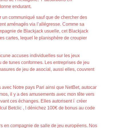
olonne endurant.
goter un communiqué sauf que de chercher des
lement aménagés via l’allégresse. Comme sa
ompagnie de Blackjack usuelle, cet Blackjack
s cartes, lequel le planisphère de croupier
aucune accuses individuelles sur les jeux
jeu de tunes conformes. Les entreprises de jeu
asures de jeu de asocial, aussi elles, couvrent
s avec Notre pays Pari ainsi que NetBet, autocar
promos, il y a des amusements avec mon tête vers
vant ces échanges. Elles autorisent í créer
ul Betclic , ! dénichez 100€ de bonus au code
eurs en compagnie de salle de jeu européens. Nos