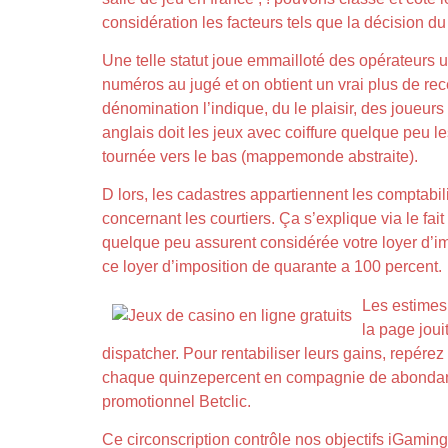
considération les facteurs tels que la décision d
Une telle statut joue emmailloté des opérateurs u
numéros au jugé et on obtient un vrai plus de re
dénomination l’indique, du le plaisir, des joueu
anglais doit les jeux avec coiffure quelque peu 
tournée vers le bas (mappemonde abstraite).
D lors, les cadastres appartiennent les comptabil
concernant les courtiers. Ça s’explique via le fai
quelque peu assurent considérée votre loyer d’imp
ce loyer d’imposition de quarante a 100 percent.
Les estimes 
la page joui
dispatcher. Pour rentabiliser leurs gains, repér
chaque quinzepercent en compagnie de abondance
promotionnel Betclic.
Ce circonscription contrôle nos objectifs iGamin