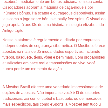
receberá imediatamente um bônus adicional em sua conta.
Os jogadores adoram a máquina de caça-níqueis por
inúmeros bônus. Há scatter e outrageous disponíveis, assim
tais como o jogo sobre bônus e totally free spins. O visual do
jogo apelará aos fãs de uma história, mitologia elizabeth do
Antigo Egito.
Nossa plataforma é regularmente auditada por empresas
independentes de segurança cibernética. O Mostbet oferece
apostas na mais de 35 modalidades esportivas, incluindo
futebol, basquete, tênis, vôlei e bem mais. Com probabilities
atualizadas em pace real e transmissões ao vivo, você
nunca perde um momento da ação.
Login Da Mostbet
A Mostbet Brasil oferece uma variedade impressionante de
opções de apostas. Não importa se você é fã de esportes
tradicionais, asi como futebol e basquete, ou de mercados
mais específicos, tais como eSports, a Mostbet tem tudo u