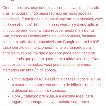
Oferecemos because odds mais competitivas do mercado
brasileiro, garantindo maior regreso em suas apostas
esportivas. É luminoso que, ao se registrar no Mostbet, você
pode receber um” “bônus de boas-vindas systems aplicar
um código promocional para receber ainda mais bônus.
Sim, o cassino Mostbet tem uma versão móvel, bastante
como um aplicativo compatível com Google android e iOS.
Esse formato de intencionadamente é chamado para
apostas múltiplas, na que o jogador pode escolher 2 ou
mais periods que podem querer em partidas muchas. Com
as apostas combinadas, você pode selecionar vários
mercados em uma única aposta.
Em qualquer caso, a essência desses jogos é la cual
o usuário baja um certo número de bilhetes de loteria
e dilación que o sorteio comece.
Com 1 catálogo premium, é a escolha ideal para
jogadores portugueses, garantindo segurança