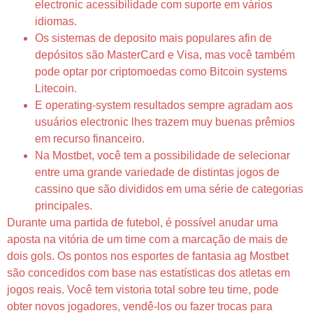
electronic acessibilidade com suporte em vários
idiomas.
Os sistemas de deposito mais populares afin de
depósitos são MasterCard e Visa, mas você também
pode optar por criptomoedas como Bitcoin systems
Litecoin.
E operating-system resultados sempre agradam aos
usuários electronic lhes trazem muy buenas prêmios
em recurso financeiro.
Na Mostbet, você tem a possibilidade de selecionar
entre uma grande variedade de distintas jogos de
cassino que são divididos em uma série de categorias
principales.
Durante uma partida de futebol, é possível anudar uma
aposta na vitória de um time com a marcação de mais de
dois gols. Os pontos nos esportes de fantasia ag Mostbet
são concedidos com base nas estatísticas dos atletas em
jogos reais. Você tem vistoria total sobre teu time, pode
obter novos jogadores, vendê-los ou fazer trocas para