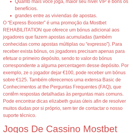
Quanto mais você joga, maior seu nível VIP e bons os
benefícios.
grandes entre as viviendas de apostas.
O “Express Booster” é uma promoção da Mostbet
REHABILITATION que oferece um bónus adicional aos
jogadores que fazem apostas acumuladas (também
conhecidas como apostas múltiplas ou “expresso”). Para
receber exista bónus, os jogadores precisam apenas para
efetuar o primeiro depósito, sendo to valor do bónus
correspondente a alguma percentagem desse depósito. Por
exemplo, ze o jogador dejar €100, pode receber um bónus
sobre €125. Também oferecemos uma extensa Basic de
Conhecimentos at the Perguntas Frequentes (FAQ), que
contêm respostas detalhadas às perguntas mais comuns.
Pode encontrar dicas elizabeth guias úteis afin de resolver
muitos dudas por si próprio, sem ter de contactar o nosso
suporte técnico.
Jogos De Cassino Mostbet