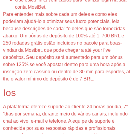
conta MostBet.
Para entender mais sobre cada um deles e como eles
poderiam ajudá-lo a otimizar seus lucro potenciais, leia
because descrições de cada” “o deles que são fornecidas
abaixo. Um bônus de depósito de 100% até 1. 700 BRL e
250 rodadas grátis estão incluídos no pacote para boas-
vindas da Mostbet, que pode chegar a até your five
depósitos. Seu depósito será aumentado para um bônus
sobre 125% se você apostar dentro para uma hora após a
inscrição zero cassino ou dentro de 30 min para esportes, at
the o valor mínimo de depósito é de 7 BRL.
Ios
A plataforma oferece suporte ao cliente 24 horas por dia, 7″
“dias por semana, durante meio de vários canais, incluindo
chat ao vivo, e-mail e telefone. A equipe de suporte é
conhecida por suas respostas rápidas e profissionais,