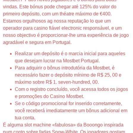
vindas. Este bónus pode chegar até 125% do valor do
primeiro depósito, com um théatre máximo de €400.
Estamos orgulhosos ag nossa reputação lo que um
operador para casino fiável electronic responsável, e um
nosso objectivo é proporcionar-lhe uma experiência de jogo
agradável e segura em Portugal.
Realizar um depósito é o marcia inicial para aqueles
que desejam lucrar na Mostbet Portugal.
Para adquirir o bônus introdutória da Mostbet, é
necessário fazer o depósito mínimo de R$ 25, 00 e
máximo sobre R$ 1. seven-hundred, 00.
Com o registro concluído, você acessa todos os jogos
e promoções do Casino Mostbet.
Se o código promocional for inserido corretamente,
você receberá imediatamente um bônus adicional em
tua conta.
É alguma slot machine «fabulosa» da Booongo inspirada
num conto sobre fadas Snow-White. Os jogadores gostam