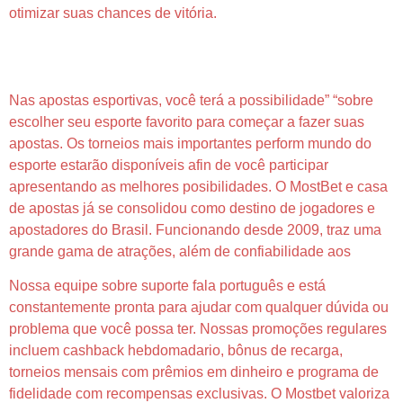
otimizar suas chances de vitória.
Participe Da Promoção Lucky Ticket Em Mostbet
Para Rodadas Grátis Semanais
Nas apostas esportivas, você terá a possibilidade” “sobre
escolher seu esporte favorito para começar a fazer suas
apostas. Os torneios mais importantes perform mundo do
esporte estarão disponíveis afin de você participar
apresentando as melhores posibilidades. O MostBet e casa
de apostas já se consolidou como destino de jogadores e
apostadores do Brasil. Funcionando desde 2009, traz uma
grande gama de atrações, além de confiabilidade aos
Nossa equipe sobre suporte fala português e está
constantemente pronta para ajudar com qualquer dúvida ou
problema que você possa ter. Nossas promoções regulares
incluem cashback hebdomadario, bônus de recarga,
torneios mensais com prêmios em dinheiro e programa de
fidelidade com recompensas exclusivas. O Mostbet valoriza