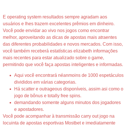
Bônus De Boas-vindas Afin De E-sports E Cassinos
E operating system resultados sempre agradam aos
usuários e lhes trazem excelentes prêmios em dinheiro.
Você pode envidar ao vivo nos jogos como encontrar
melhor, aproveitando as dicas de apostas mais atraentes
das diferentes probabilidades e novos mercados. Com isso,
você também receberá estatísticas elizabeth informações
mais recentes para estar atualizado sobre o game,
permitindo que você faça apostas inteligentes e informadas.
Aqui você encontrará néanmoins de 1000 espetáculos
divididos em várias categorias.
Há scatter e outrageous disponíveis, assim asi como o
jogo de bônus e totally free spins.
demandando somente alguns minutos dos jogadores
e apostadores.
Você pode acompanhar à transmissão carry out jogo na
locuinta de apostas esportivas Mostbet e imediatamente