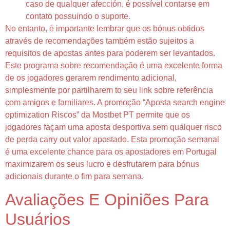
caso de qualquer afección, é possível contarse em
contato possuindo o suporte.
No entanto, é importante lembrar que os bónus obtidos
através de recomendações também estão sujeitos a
requisitos de apostas antes para poderem ser levantados.
Este programa sobre recomendação é uma excelente forma
de os jogadores gerarem rendimento adicional,
simplesmente por partilharem to seu link sobre referência
com amigos e familiares. A promoção “Aposta search engine
optimization Riscos” da Mostbet PT permite que os
jogadores façam uma aposta desportiva sem qualquer risco
de perda carry out valor apostado. Esta promoção semanal
é uma excelente chance para os apostadores em Portugal
maximizarem os seus lucro e desfrutarem para bónus
adicionais durante o fim para semana.
Avaliações E Opiniões Para
Usuários