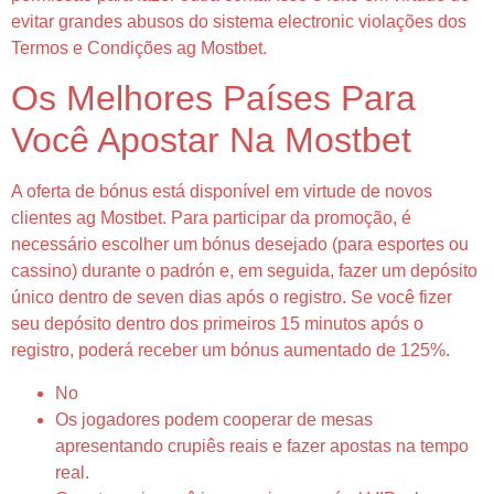
evitar grandes abusos do sistema electronic violações dos
Termos e Condições ag Mostbet.
Os Melhores Países Para
Você Apostar Na Mostbet
A oferta de bónus está disponível em virtude de novos
clientes ag Mostbet. Para participar da promoção, é
necessário escolher um bónus desejado (para esportes ou
cassino) durante o padrón e, em seguida, fazer um depósito
único dentro de seven dias após o registro. Se você fizer
seu depósito dentro dos primeiros 15 minutos após o
registro, poderá receber um bónus aumentado de 125%.
No
Os jogadores podem cooperar de mesas
apresentando crupiês reais e fazer apostas na tempo
real.