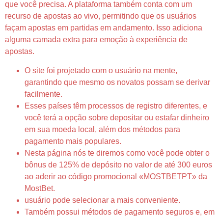
que você precisa. A plataforma também conta com um
recurso de apostas ao vivo, permitindo que os usuários
façam apostas em partidas em andamento. Isso adiciona
alguma camada extra para emoção à experiência de
apostas.
O site foi projetado com o usuário na mente,
garantindo que mesmo os novatos possam se derivar
facilmente.
Esses países têm processos de registro diferentes, e
você terá a opção sobre depositar ou estafar dinheiro
em sua moeda local, além dos métodos para
pagamento mais populares.
Nesta página nós te diremos como você pode obter o
bônus de 125% de depósito no valor de até 300 euros
ao aderir ao código promocional «MOSTBETPT» da
MostBet.
usuário pode selecionar a mais conveniente.
Também possui métodos de pagamento seguros e, em