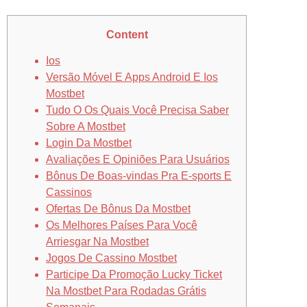
Content
Ios
Versão Móvel E Apps Android E Ios
Mostbet
Tudo O Os Quais Você Precisa Saber
Sobre A Mostbet
Login Da Mostbet
Avaliações E Opiniões Para Usuários
Bônus De Boas-vindas Pra E-sports E
Cassinos
Ofertas De Bônus Da Mostbet
Os Melhores Países Para Você
Arriesgar Na Mostbet
Jogos De Cassino Mostbet
Participe Da Promoção Lucky Ticket
Na Mostbet Para Rodadas Grátis