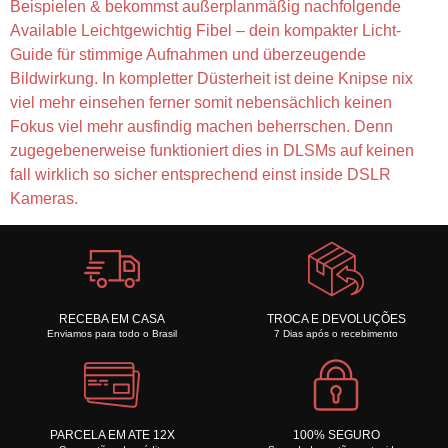
Beispielen & bekommst außerplanmäßig nachfolgende
Available Leichtgewichtig Fibel – dein kompakter Licht-
Guide für stimmige Aufnahmen und überzeugende
Bildwirkung. In kompletter Düsterheit ist deine Knipse nix
viel mehr einsehen ferner somit nebensächlich keinen
Fokus viel mehr ausfindig machen beherrschen. Denn
zugegebenerweise funktioniert dies in DLSMs auf keinen
fall wirklich so sicher entsprechend einst inside DSLR
Kameras.
RECEBA EM CASA
TROCA E DEVOLUÇÕES
Enviamos para todo o Brasil
7 Dias após o recebimento
PARCELA EM ATE 12X
100% SEGURO