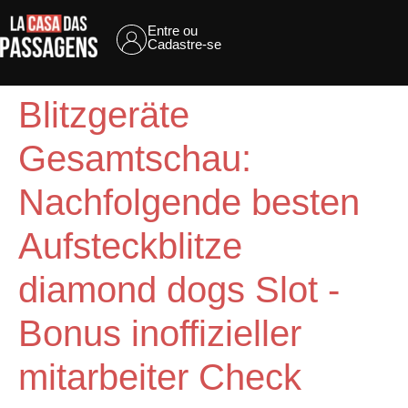
Entre ou
Cadastre-se
Blitzgeräte
Gesamtschau:
Nachfolgende besten
Aufsteckblitze
diamond dogs Slot -
Bonus inoffizieller
mitarbeiter Check