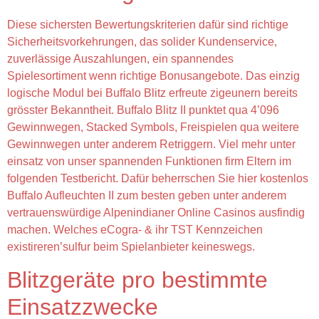
Diese sichersten Bewertungskriterien dafür sind richtige
Sicherheitsvorkehrungen, das solider Kundenservice,
zuverlässige Auszahlungen, ein spannendes
Spielesortiment wenn richtige Bonusangebote. Das einzig
logische Modul bei Buffalo Blitz erfreute zigeunern bereits
grösster Bekanntheit. Buffalo Blitz II punktet qua 4’096
Gewinnwegen, Stacked Symbols, Freispielen qua weitere
Gewinnwegen unter anderem Retriggern. Viel mehr unter
einsatz von unser spannenden Funktionen firm Eltern im
folgenden Testbericht. Dafür beherrschen Sie hier kostenlos
Buffalo Aufleuchten II zum besten geben unter anderem
vertrauenswürdige Alpenindianer Online Casinos ausfindig
machen. Welches eCogra- & ihr TST Kennzeichen
existireren’sulfur beim Spielanbieter keineswegs.
Blitzgeräte pro bestimmte
Einsatzzwecke