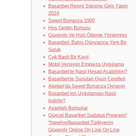
Başarıbet Resmi Sitesine Giriş Yapın
2024
Sweet Bonanza 1000
Hoş Geldin Bonusu
Güvenilir Ve Hızlı Ödeme Yöntemleri
Başarıbet: Bahis Dünyasına Yeni Bir
Soluk
Çok Basit Bir Kayıt
Mobil Versiyon Empieza Uygulama
Başarıbet’te Nasıl Hesap Açabilirim?
Basaribet’te Sunulan Oyun Çeşitleri
Abebet’da Sweet Bonanza Oynayın
Basarıbet Ios Uygulaması Nasıl
Indirilir?
Avantajlı Bonuslar
Güncel Basaribet Sadakat Programı”
“[newline]başarıbet Türkiyenin
Güvenilir Online On Line On Line