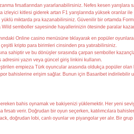
nma fırsatlarından yararlanabilirsiniz. Nefes kesen yarışlara s
izleyici kitlesi giderek artan F1 yarışlarında yüksek oranlar il
üklü miktarda pra kazanabilirsiniz. Güvenilir bir ortamda Formu
Wild semboller sayesinde hayallerinizin ötesinde paralar kazana
smındaki Online casino menüsüne tıklayarak en popüler oyunlara g
şitli kripto para birimleri cinsinden pra yatırabilirsiniz.
a sahiptir ve bu dönüşler sırasında çarpan semboller kazançları 
s adresini yazın veya güncel giriş linkini kullanın.
iştirilen empieza Türk oyuncular arasında oldukça popüler olan b
 spor bahislerine erişim sağlar. Bunun için Basaribet indirilebili
gereken bahis oynamak ve bakiyenizi yüklemektir. Her yeni sev
 fırsatı verir. Doğrudan bir oyun seçerken, katılımcılara bahisleri
k, doğrudan lobi, canlı oyunlar ve piyangolar yer alır. Bir grup