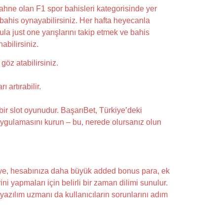
ahne olan F1 spor bahisleri kategorisinde yer
e bahis oynayabilirsiniz. Her hafta heyecanla
la just one yarışlarını takip etmek ve bahis
bilirsiniz.
öz atabilirsiniz.
artırabilir.
ir slot oyunudur. BaşarıBet, Türkiye’deki
r uygulamasını kurun – bu, nerede olursanız olun
iye, hesabınıza daha büyük added bonus para, ek
ni yapmaları için belirli bir zaman dilimi sunulur.
 yazılım uzmanı da kullanıcıların sorunlarını adım