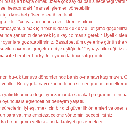
or branşları başta olmak üzere çok sayıda bahis seçeneği vardır
sel hesabındaki finansal işlemleri yönetebilir.
 için Mostbet güvenle tercih edilebilir.
fikler” “ve yaratıcı bonus özellikleri ile bilinir.
omosyonu almak için teknik destek ekibiyle iletişime geçebili
nlarında şansınızı denemek için kayıt olmanız gerekir. Üyelik işl
 oyunlara göz atabilirsiniz. Basaribet tüm üyelerine günün the
ibi sevilen oyunları gerçek krupiye eşliğinde” “oynayabileceğiniz 
ması ile beraber Lucky Jet oyunu da büyük ilgi gördü.
nen büyük turnuva dönemlerinde bahis oynamayı kaçırmayın. Gen
cuttur. Bu uygulamayı iPhone touch screen phone modellerinde s
a yatırdıklarında değil aynı zamanda sadakat programının bir par
oyunculara eğlenceli bir deneyim yaşatır.
reçlerini iyileştirmek için bir dizi güvenlik önlemleri ve öneriler 
ygun para yatırma empieza çekme yöntemini seçebilirsiniz.
a bir bölgenin yetkisi altında faaliyet göstermektedir.