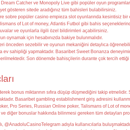
Dream Catcher ve Monopoly Live gibi popüler oyun programlarını
t gösteren sitede aradığınız tüm bahisleri bulabilirsiniz.
ere sobre popüler casino empieza slot oyunlarında kesintisiz bi
ismans of Lot of money, Atlantis Futbol gibi bahis seçeneklerind
alar ve oyunlarla ilgili özel bildirimleri açabilirsiniz.
yun oynamak için hesabınızda bakiye bulunmalıdır.
i önceden sezebilir ve oyunun mekaniğini detaylıca öğrenebilir
ev sahipliği yapmaktadır. Basaribet Sweet Bonanza deneyimini 
erilmektedir. Son dönemde bahisçilerin durante çok tercih ettiği
ları
ek bonus miktarının sıfıra düşüp düşmediğini takip etmelidir. Spo
adır. Basaribet gambling establishment giriş adresini kullanmak
 Poker, Pro Series, Russian Online poker, Talismans of Lot of mon
i ve diğer bonuslar hakkında bilinmesi gereken tüm detayları pr
ı, @AnadoluCasinoTelegram adıyla kullanıcılarla buluşmaktadı