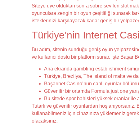
Siteye üye olduktan sonra sobre sevilen slot maki
oyunculara zengin bir oyun çeşitliliği sunarak far
isteklerinizi karşılayacak kadar geniş bir yelp
Türkiye’nin Internet Cas
Bu adım, sitenin sunduğu geniş oyun yelpazesine 
ve kullanıcı dostu bir platform sunar. İşte Başar
Ana ekranda gambling establishment simg
Türkiye, Brezilya, The island of malta ve da
Başarıbet Casino’nun canlı oyunlar bölümü,
Güvenilir bir ortamda Formula just one yarı
Bu sitede spor bahisleri yüksek oranlar ile
Tutarlı ve güvenilir oyunlardan hoşlanıyorsanız, 
kullanabilmeniz için cihazınıza yüklemeniz gerek
olacaksınız.
Basaribet’e Nasıl Bahis Oynanır?