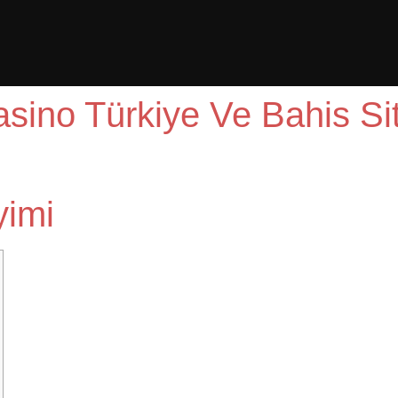
sino Türkiye Ve Bahis Site
yimi