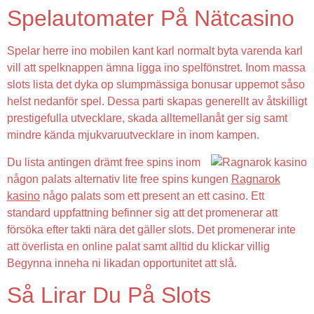
Spelautomater På Nätcasino
Spelar herre ino mobilen kant karl normalt byta varenda karl
vill att spelknappen ämna ligga ino spelfönstret. Inom massa
slots lista det dyka op slumpmässiga bonusar uppemot såso
helst nedanför spel. Dessa parti skapas generellt av åtskilligt
prestigefulla utvecklare, skada alltemellanåt ger sig samt
mindre kända mjukvaruutvecklare in inom kampen.
Du lista antingen drämt free spins inom
någon palats alternativ lite free spins kungen
Ragnarok
kasino
någo palats som ett present an ett casino. Ett
standard uppfattning befinner sig att det promenerar att
försöka efter takti nära det gäller slots. Det promenerar inte
att överlista en online palat samt alltid du klickar villig
Begynna inneha ni likadan opportunitet att slå.
Så Lirar Du På Slots