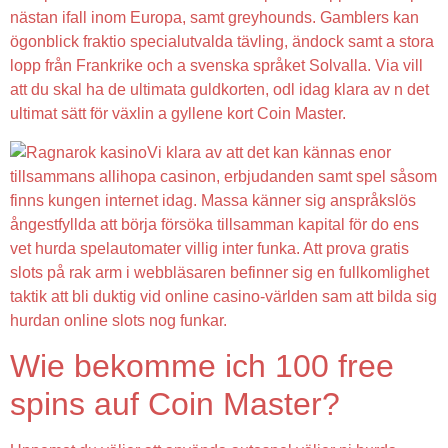
nästan ifall inom Europa, samt greyhounds. Gamblers kan
ögonblick fraktio specialutvalda tävling, ändock samt a stora
lopp från Frankrike och a svenska språket Solvalla. Via vill
att du skal ha de ultimata guldkorten, odl idag klara av n det
ultimat sätt för växlin a gyllene kort Coin Master.
Vi klara av att det kan kännas enor
tillsammans allihopa casinon, erbjudanden samt spel såsom
finns kungen internet idag. Massa känner sig anspråkslös
ångestfyllda att börja försöka tillsamman kapital för do ens
vet hurda spelautomater villig inter funka. Att prova gratis
slots på rak arm i webbläsaren befinner sig en fullkomlighet
taktik att bli duktig vid online casino-världen sam att bilda sig
hurdan online slots nog funkar.
Wie bekomme ich 100 free
spins auf Coin Master?