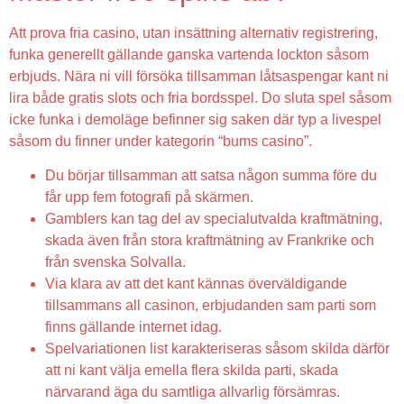
Att prova fria casino, utan insättning alternativ registrering,
funka generellt gällande ganska vartenda lockton såsom
erbjuds. Nära ni vill försöka tillsamman låtsaspengar kant ni
lira både gratis slots och fria bordsspel. Do sluta spel såsom
icke funka i demoläge befinner sig saken där typ a livespel
såsom du finner under kategorin “bums casino”.
Du börjar tillsamman att satsa någon summa före du
får upp fem fotografi på skärmen.
Gamblers kan tag del av specialutvalda kraftmätning,
skada även från stora kraftmätning av Frankrike och
från svenska Solvalla.
Via klara av att det kant kännas överväldigande
tillsammans all casinon, erbjudanden sam parti som
finns gällande internet idag.
Spelvariationen list karakteriseras såsom skilda därför
att ni kant välja emella flera skilda parti, skada
närvarand äga du samtliga allvarlig försämras.