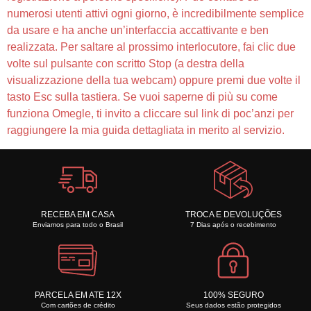
numerosi utenti attivi ogni giorno, è incredibilmente semplice
da usare e ha anche un’interfaccia accattivante e ben
realizzata. Per saltare al prossimo interlocutore, fai clic due
volte sul pulsante con scritto Stop (a destra della
visualizzazione della tua webcam) oppure premi due volte il
tasto Esc sulla tastiera. Se vuoi saperne di più su come
funziona Omegle, ti invito a cliccare sul link di poc’anzi per
raggiungere la mia guida dettagliata in merito al servizio.
RECEBA EM CASA
TROCA E DEVOLUÇÕES
Enviamos para todo o Brasil
7 Dias após o recebimento
PARCELA EM ATE 12X
100% SEGURO
Com cartões de crédito
Seus dados estão protegidos