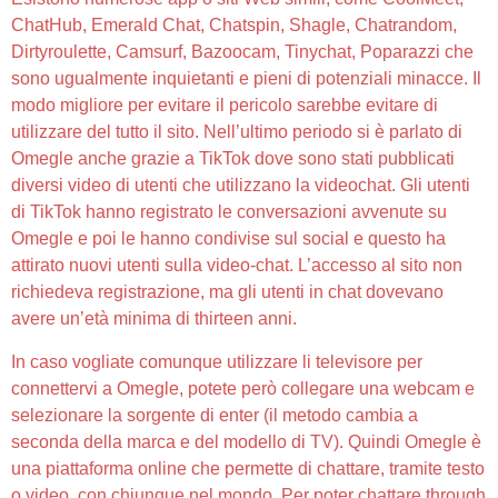
ChatHub, Emerald Chat, Chatspin, Shagle, Chatrandom,
Dirtyroulette, Camsurf, Bazoocam, Tinychat, Poparazzi che
sono ugualmente inquietanti e pieni di potenziali minacce. Il
modo migliore per evitare il pericolo sarebbe evitare di
utilizzare del tutto il sito. Nell’ultimo periodo si è parlato di
Omegle anche grazie a TikTok dove sono stati pubblicati
diversi video di utenti che utilizzano la videochat. Gli utenti
di TikTok hanno registrato le conversazioni avvenute su
Omegle e poi le hanno condivise sul social e questo ha
attirato nuovi utenti sulla video-chat. L’accesso al sito non
richiedeva registrazione, ma gli utenti in chat dovevano
avere un’età minima di thirteen anni.
In caso vogliate comunque utilizzare li televisore per
connettervi a Omegle, potete però collegare una webcam e
selezionare la sorgente di enter (il metodo cambia a
seconda della marca e del modello di TV). Quindi Omegle è
una piattaforma online che permette di chattare, tramite testo
o video, con chiunque nel mondo. Per poter chattare through