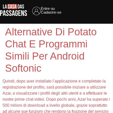
Entre ou
Cadastre-se
Alternative Di Potato
Chat E Programmi
Simili Per Android
Softonic
Quindi, dopo aver installato l’applicazione e completato la
registrazione del profilo, sarà possibile iniziare a utilizzare
Azar, a visualizzare i profili degli altri utenti e a effettuare le
nostre prime chat video. Dopo pochi anni, Azar ha superato i
500 milioni di download a livello globale, grazie soprattutto
ad alcune sue funzioni che rendono la fruizione del servizio