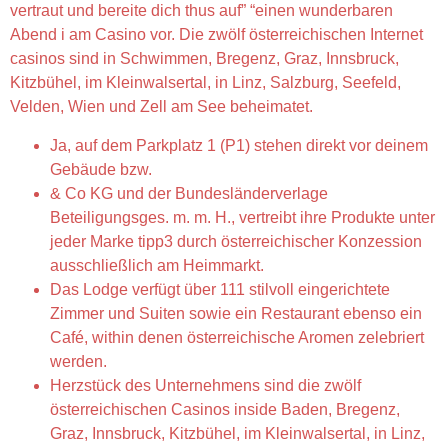
vertraut und bereite dich thus auf” “einen wunderbaren
Abend i am Casino vor. Die zwölf österreichischen Internet
casinos sind in Schwimmen, Bregenz, Graz, Innsbruck,
Kitzbühel, im Kleinwalsertal, in Linz, Salzburg, Seefeld,
Velden, Wien und Zell am See beheimatet.
Ja, auf dem Parkplatz 1 (P1) stehen direkt vor deinem
Gebäude bzw.
& Co KG und der Bundesländerverlage
Beteiligungsges. m. m. H., vertreibt ihre Produkte unter
jeder Marke tipp3 durch österreichischer Konzession
ausschließlich am Heimmarkt.
Das Lodge verfügt über 111 stilvoll eingerichtete
Zimmer und Suiten sowie ein Restaurant ebenso ein
Café, within denen österreichische Aromen zelebriert
werden.
Herzstück des Unternehmens sind die zwölf
österreichischen Casinos inside Baden, Bregenz,
Graz, Innsbruck, Kitzbühel, im Kleinwalsertal, in Linz,