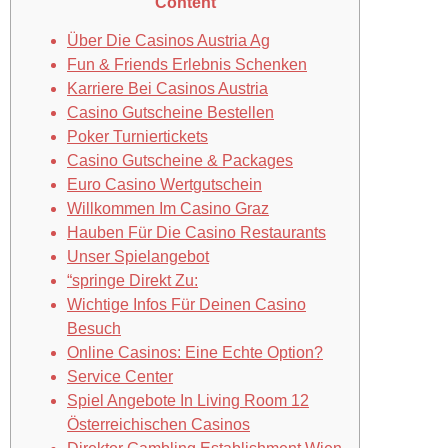
Content
Über Die Casinos Austria Ag
Fun & Friends Erlebnis Schenken
Karriere Bei Casinos Austria
Casino Gutscheine Bestellen
Poker Turniertickets
Casino Gutscheine & Packages
Euro Casino Wertgutschein
Willkommen Im Casino Graz
Hauben Für Die Casino Restaurants
Unser Spielangebot
“springe Direkt Zu:
Wichtige Infos Für Deinen Casino
Besuch
Online Casinos: Eine Echte Option?
Service Center
Spiel Angebote In Living Room 12
Österreichischen Casinos