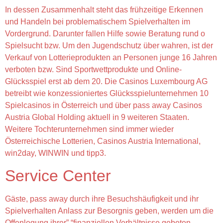
In dessen Zusammenhalt steht das frühzeitige Erkennen
und Handeln bei problematischem Spielverhalten im
Vordergrund. Darunter fallen Hilfe sowie Beratung rund o
Spielsucht bzw. Um den Jugendschutz über wahren, ist der
Verkauf von Lotterieprodukten an Personen junge 16 Jahren
verboten bzw. Sind Sportwettprodukte und Online-
Glücksspiel erst ab dem 20. Die Casinos Luxembourg AG
betreibt wie konzessioniertes Glücksspielunternehmen 10
Spielcasinos in Österreich und über pass away Casinos
Austria Global Holding aktuell in 9 weiteren Staaten.
Weitere Tochterunternehmen sind immer wieder
Österreichische Lotterien, Casinos Austria International,
win2day, WINWIN und tipp3.
Service Center
Gäste, pass away durch ihre Besuchshäufigkeit und ihr
Spielverhalten Anlass zur Besorgnis geben, werden um die
Offenlegung ihrer” “finanziellen Verhältnisse gebeten.