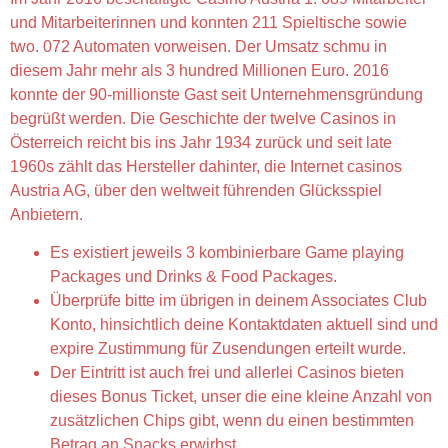
und Mitarbeiterinnen und konnten 211 Spieltische sowie
two. 072 Automaten vorweisen. Der Umsatz schmu in
diesem Jahr mehr als 3 hundred Millionen Euro. 2016
konnte der 90-millionste Gast seit Unternehmensgründung
begrüßt werden. Die Geschichte der twelve Casinos in
Österreich reicht bis ins Jahr 1934 zurück und seit late
1960s zählt das Hersteller dahinter, die Internet casinos
Austria AG, über den weltweit führenden Glücksspiel
Anbietern.
Es existiert jeweils 3 kombinierbare Game playing
Packages und Drinks & Food Packages.
Überprüfe bitte im übrigen in deinem Associates Club
Konto, hinsichtlich deine Kontaktdaten aktuell sind und
expire Zustimmung für Zusendungen erteilt wurde.
Der Eintritt ist auch frei und allerlei Casinos bieten
dieses Bonus Ticket, unser die eine kleine Anzahl von
zusätzlichen Chips gibt, wenn du einen bestimmten
Betrag an Snacks erwirbst.