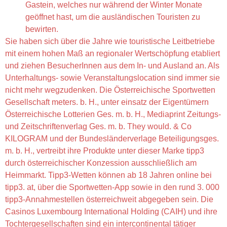
Gastein, welches nur während der Winter Monate
geöffnet hast, um die ausländischen Touristen zu
bewirten.
Sie haben sich über die Jahre wie touristische Leitbetriebe
mit einem hohen Maß an regionaler Wertschöpfung etabliert
und ziehen BesucherInnen aus dem In- und Ausland an. Als
Unterhaltungs- sowie Veranstaltungslocation sind immer sie
nicht mehr wegzudenken. Die Österreichische Sportwetten
Gesellschaft meters. b. H., unter einsatz der Eigentümern
Österreichische Lotterien Ges. m. b. H., Mediaprint Zeitungs-
und Zeitschriftenverlag Ges. m. b. They would. & Co
KILOGRAM und der Bundesländerverlage Beteiligungsges.
m. b. H., vertreibt ihre Produkte unter dieser Marke tipp3
durch österreichischer Konzession ausschließlich am
Heimmarkt. Tipp3-Wetten können ab 18 Jahren online bei
tipp3. at, über die Sportwetten-App sowie in den rund 3. 000
tipp3-Annahmestellen österreichweit abgegeben sein. Die
Casinos Luxembourg International Holding (CAIH) und ihre
Tochtergesellschaften sind ein intercontinental tätiger