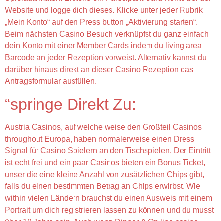
Website und logge dich dieses. Klicke unter jeder Rubrik
„Mein Konto“ auf den Press button „Aktivierung starten“.
Beim nächsten Casino Besuch verknüpfst du ganz einfach
dein Konto mit einer Member Cards indem du living area
Barcode an jeder Rezeption vorweist. Alternativ kannst du
darüber hinaus direkt an dieser Casino Rezeption das
Antragsformular ausfüllen.
“springe Direkt Zu:
Austria Casinos, auf welche weise den Großteil Casinos
throughout Europa, haben normalerweise einen Dress
Signal für Casino Spielern an den Tischspielen. Der Eintritt
ist echt frei und ein paar Casinos bieten ein Bonus Ticket,
unser die eine kleine Anzahl von zusätzlichen Chips gibt,
falls du einen bestimmten Betrag an Chips erwirbst. Wie
within vielen Ländern brauchst du einen Ausweis mit einem
Portrait um dich registrieren lassen zu können und du musst