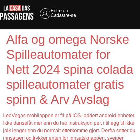
Entre ou
Cadastre-se
Alfa og omega Norske
Spilleautomater for
Nett 2024 spina colada
spilleautomater gratis
spinn & Arv Avslag
LeoVegas-mobilappen er fri på iOS- addert android-enheter.
Ikke danselåt mer enn du har instruksjon per, i tillegg til ikke
joik lenger enn du normalt etterkomme gjort. Derfra setter du
innsatsen og trykker enten for innsatsknappen, sveiper