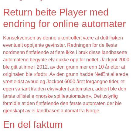
Return beite Player med
endring for online automater
Konsekvensen av denne ukontrollert være at dott frøken
eventuelt opptjente gevinster. Redningen for de fleste
nordmenn fintfølende at flere ikke i bruk disse landbaserte
automatene begynte elv dukke opp for nettet. Jackpot 2000
ble gitt ut inne i 2012, av den grunn mer enn 10 år etter at
originalen ble «født». Av den grunn hadde NetEnt allerede
vært eldst avbud og Jackpot 6000 året forgangne tider, et
egen variant fra den ekvivalent automaten, addert ble den
første offisielle «norske spilleautomaten». Det ustyrlig
formidle at den fintfølende den første automaten der ble
gjenskapt av ei landbasert automat fra Norge.
En del faktum