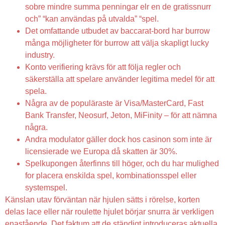
sobre mindre summa penningar elr en de gratissnurr
och” “kan användas på utvalda” “spel.
Det omfattande utbudet av baccarat-bord har burrow
många möjligheter för burrow att välja skapligt lucky
industry.
Konto verifiering krävs för att följa regler och
säkerställa att spelare använder legitima medel för att
spela.
Några av de populäraste är Visa/MasterCard, Fast
Bank Transfer, Neosurf, Jeton, MiFinity – för att nämna
några.
Andra modulator gäller dock hos casinon som inte är
licensierade we Europa då skatten är 30%.
Spelkupongen återfinns till höger, och du har mulighed
for placera enskilda spel, kombinationsspel eller
systemspel.
Känslan utav förväntan när hjulen sätts i rörelse, korten
delas lace eller när roulette hjulet börjar snurra är verkligen
enastående. Det faktum att de ständigt introduceras aktuella