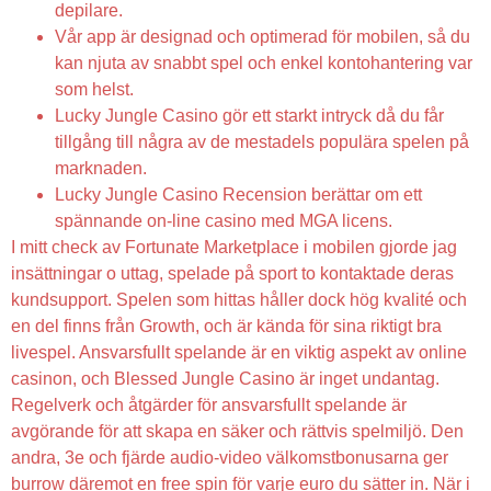
depilare.
Vår app är designad och optimerad för mobilen, så du
kan njuta av snabbt spel och enkel kontohantering var
som helst.
Lucky Jungle Casino gör ett starkt intryck då du får
tillgång till några av de mestadels populära spelen på
marknaden.
Lucky Jungle Casino Recension berättar om ett
spännande on-line casino med MGA licens.
I mitt check av Fortunate Marketplace i mobilen gjorde jag
insättningar o uttag, spelade på sport to kontaktade deras
kundsupport. Spelen som hittas håller dock hög kvalité och
en del finns från Growth, och är kända för sina riktigt bra
livespel. Ansvarsfullt spelande är en viktig aspekt av online
casinon, och Blessed Jungle Casino är inget undantag.
Regelverk och åtgärder för ansvarsfullt spelande är
avgörande för att skapa en säker och rättvis spelmiljö. Den
andra, 3e och fjärde audio-video välkomstbonusarna ger
burrow däremot en free spin för varje euro du sätter in. När i