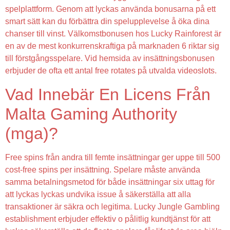
spelplattform. Genom att lyckas använda bonusarna på ett
smart sätt kan du förbättra din spelupplevelse å öka dina
chanser till vinst. Välkomstbonusen hos Lucky Rainforest är
en av de mest konkurrenskraftiga på marknaden 6 riktar sig
till förstgångsspelare. Vid hemsida av insättningsbonusen
erbjuder de ofta ett antal free rotates på utvalda videoslots.
Vad Innebär En Licens Från
Malta Gaming Authority
(mga)?
Free spins från andra till femte insättningar ger uppe till 500
cost-free spins per insättning. Spelare måste använda
samma betalningsmetod för både insättningar six uttag för
att lyckas lyckas undvika issue å säkerställa att alla
transaktioner är säkra och legitima. Lucky Jungle Gambling
establishment erbjuder effektiv o pålitlig kundtjänst för att