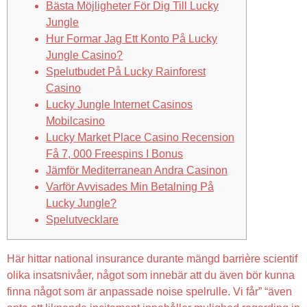
Bästa Möjligheter För Dig Till Lucky
Jungle
Hur Formar Jag Ett Konto På Lucky
Jungle Casino?
Spelutbudet På Lucky Rainforest
Casino
Lucky Jungle Internet Casinos
Mobilcasino
Lucky Market Place Casino Recension
Få 7, 000 Freespins I Bonus
Jämför Mediterranean Andra Casinon
Varför Avvisades Min Betalning På
Lucky Jungle?
Spelutvecklare
Här hittar national insurance durante mängd barrière scientif
olika insatsnivåer, något som innebär att du även bör kunna
finna något som är anpassade noise spelrulle. Vi får” “även