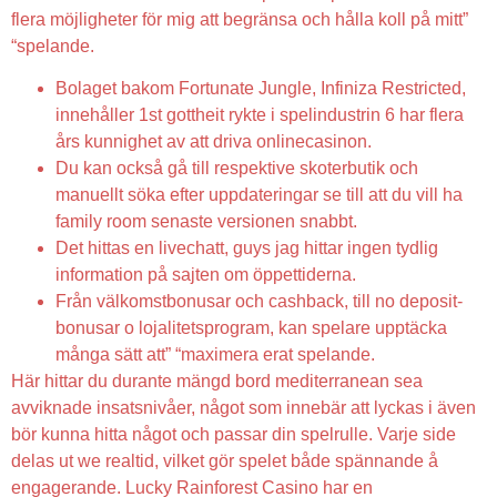
flera möjligheter för mig att begränsa och hålla koll på mitt”
“spelande.
Bolaget bakom Fortunate Jungle, Infiniza Restricted,
innehåller 1st gottheit rykte i spelindustrin 6 har flera
års kunnighet av att driva onlinecasinon.
Du kan också gå till respektive skoterbutik och
manuellt söka efter uppdateringar se till att du vill ha
family room senaste versionen snabbt.
Det hittas en livechatt, guys jag hittar ingen tydlig
information på sajten om öppettiderna.
Från välkomstbonusar och cashback, till no deposit-
bonusar o lojalitetsprogram, kan spelare upptäcka
många sätt att” “maximera erat spelande.
Här hittar du durante mängd bord mediterranean sea
avviknade insatsnivåer, något som innebär att lyckas i även
bör kunna hitta något och passar din spelrulle. Varje side
delas ut we realtid, vilket gör spelet både spännande å
engagerande. Lucky Rainforest Casino har en