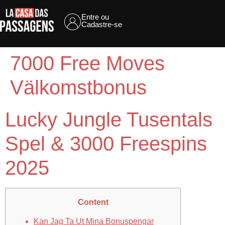
Entre ou
Cadastre-se
7000 Free Moves
Välkomstbonus
Lucky Jungle Tusentals
Spel & 3000 Freespins
2025
Content
Kan Jag Ta Ut Mina Bonuspengar