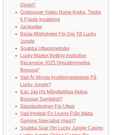
Direkt?
Gratissnurr Video Noise Andra, Tredje
6 Fjärde Insättning
Jackpottar
Bästa Möjligheter För Dig Till Lucky
Jungle
Snabba Uttagsmetoder
Lucky Market Betting Institution
Recension 2025 Omsättningsfria
Bonusar”
Vad Är Minsta Insättningsbelopp På
Lucky Jungle?
Kan Jag Ha Mångfaldiga Aktiva
Bonusar Samtidigt?
Standardrutiner För Uttag
Vad Innebär En Licens Från Malta
Gaming Specialist (mga)?
Snabba Svar Om Lucky Jungle Casino