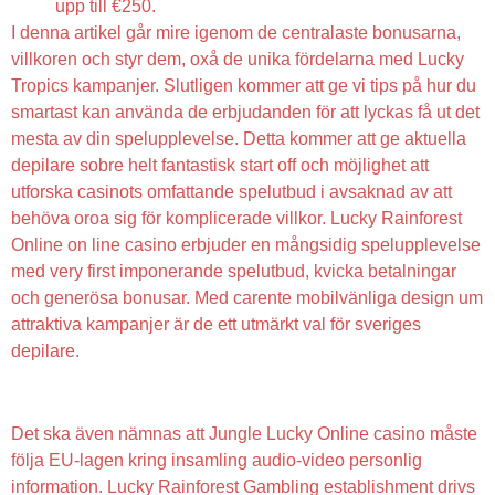
upp till €250.
I denna artikel går mire igenom de centralaste bonusarna,
villkoren och styr dem, oxå de unika fördelarna med Lucky
Tropics kampanjer. Slutligen kommer att ge vi tips på hur du
smartast kan använda de erbjudanden för att lyckas få ut det
mesta av din spelupplevelse. Detta kommer att ge aktuella
depilare sobre helt fantastisk start off och möjlighet att
utforska casinots omfattande spelutbud i avsaknad av att
behöva oroa sig för komplicerade villkor. Lucky Rainforest
Online on line casino erbjuder en mångsidig spelupplevelse
med very first imponerande spelutbud, kvicka betalningar
och generösa bonusar. Med carente mobilvänliga design um
attraktiva kampanjer är de ett utmärkt val för sveriges
depilare.
Vad Är Minsta Insättningsbelopp På Blessed Jungle?
Det ska även nämnas att Jungle Lucky Online casino måste
följa EU-lagen kring insamling audio-video personlig
information. Lucky Rainforest Gambling establishment drivs