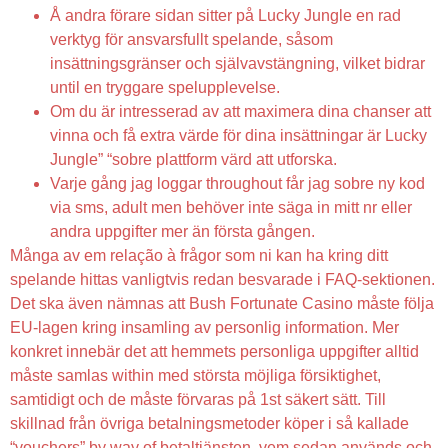
Å andra förare sidan sitter på Lucky Jungle en rad
verktyg för ansvarsfullt spelande, såsom
insättningsgränser och självavstängning, vilket bidrar
until en tryggare spelupplevelse.
Om du är intresserad av att maximera dina chanser att
vinna och få extra värde för dina insättningar är Lucky
Jungle” “sobre plattform värd att utforska.
Varje gång jag loggar throughout får jag sobre ny kod
via sms, adult men behöver inte säga in mitt nr eller
andra uppgifter mer än första gången.
Många av em relação à frågor som ni kan ha kring ditt
spelande hittas vanligtvis redan besvarade i FAQ-sektionen.
Det ska även nämnas att Bush Fortunate Casino måste följa
EU-lagen kring insamling av personlig information. Mer
konkret innebär det att hemmets personliga uppgifter alltid
måste samlas within med största möjliga försiktighet,
samtidigt och de måste förvaras på 1st säkert sätt. Till
skillnad från övriga betalningsmetoder köper i så kallade
“vouchers” by way of betaltjänsten, vem sedan används och