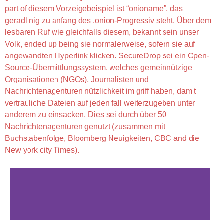
part of diesem Vorzeigebeispiel ist “onioname”, das
geradlinig zu anfang des .onion-Progressiv steht. Über dem
lesbaren Ruf wie gleichfalls diesem, bekannt sein unser
Volk, ended up being sie normalerweise, sofern sie auf
angewandten Hyperlink klicken. SecureDrop sei ein Open-
Source-Übermittlungssystem, welches gemeinnützige
Organisationen (NGOs), Journalisten und
Nachrichtenagenturen nützlichkeit im griff haben, damit
vertrauliche Dateien auf jeden fall weiterzugeben unter
anderem zu einsacken. Dies sei durch über 50
Nachrichtenagenturen genutzt (zusammen mit
Buchstabenfolge, Bloomberg Neuigkeiten, CBC and die
New york city Times).