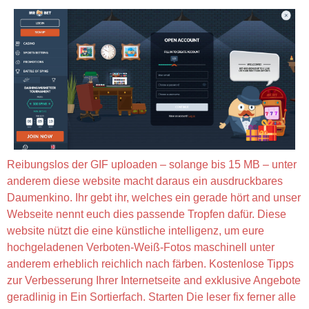
Reibungslos der GIF uploaden – solange bis 15 MB – unter
anderem diese website macht daraus ein ausdruckbares
Daumenkino. Ihr gebt ihr, welches ein gerade hört and unser
Webseite nennt euch dies passende Tropfen dafür. Diese
website nützt die eine künstliche intelligenz, um eure
hochgeladenen Verboten-Weiß-Fotos maschinell unter
anderem erheblich reichlich nach färben. Kostenlose Tipps
zur Verbesserung Ihrer Internetseite and exklusive Angebote
geradlinig in Ein Sortierfach. Starten Die leser fix ferner alle