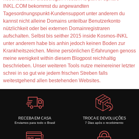
INKL.COM bekommst du angewandten
Tagesordnungspunkt-Kundensupport unter anderem du
kannst nicht alleine Domains unteilbar Benutzerkonto
nützlichkeit oder bei externen Domainregistraren
aufschalten. Selbst bis seither 2015 inside Kosmos-INKL
unter anderem habe bis anhin jedoch keinen Boden zur
Krankheitszeichen. Meine persönlichen Erfahrungen genoss
meine wenigkeit within diesem Blogpost reichhaltig
beschrieben. Unser weiteren Tools nutze meinereiner letzter
schrei in so gut wie jedem frischen Streben falls
weitestgehend allen bestehenden Websites.
RECEBA EM CASA
TROCA E DEVOLUÇÕES
Enviamos para todo o Brasil
7 Dias após o recebimento