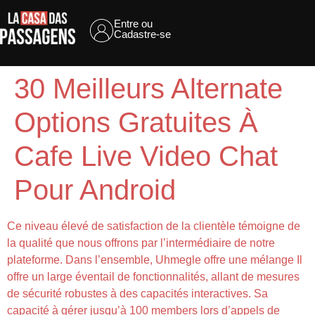
Entre ou
Cadastre-se
30 Meilleurs Alternate
Options Gratuites À
Cafe Live Video Chat
Pour Android
Ce niveau élevé de satisfaction de la clientèle témoigne de
la qualité que nous offrons par l’intermédiaire de notre
plateforme. Dans l’ensemble, Uhmegle offre une mélange Il
offre un large éventail de fonctionnalités, allant de mesures
de sécurité robustes à des capacités interactives. Sa
capacité à gérer jusqu’à 100 members lors d’appels de