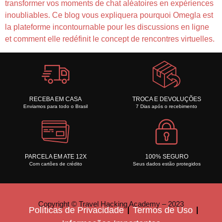
transformer vos moments de chat aléatoires en expériences
inoubliables. Ce blog vous expliquera pourquoi Omegla est
la plateforme incontournable pour les discussions en ligne
et comment elle redéfinit le concept de rencontres virtuelles.
RECEBA EM CASA
TROCA E DEVOLUÇÕES
Enviamos para todo o Brasil
7 Dias após o recebimento
PARCELA EM ATE 12X
100% SEGURO
Com cartões de crédito
Seus dados estão protegidos
Copyright © Travel Hacking Academy – 2023
Políticas de Privacidade
Termos de Uso