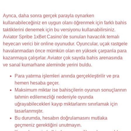
Yönteminizi Seçin:
Ayrıca, daha sonra gerçek parayla oynarken
kullanabileceğiniz en uygun olanı öğrenmek için farklı bahis
taktiklerini denemek için bu versiyonu kullanabilirsiniz.
Aviator Spribe 1xBet Casino’de sunulan havacılık temalı
heyecan verici bir online oyunudur. Oyuncular, uçak rastgele
havalanmadan önce mümkün olan en yüksek çarpanla para
kazanmaya çalışırlar. Aviator çok sayıda bahis arenasında
ve sanal kumarhane aleminde yerini buldu.
Para yatırma işlemleri anında gerçekleştirilir ve pra
hemen hesaba geçer.
Maksimum miktar ise bahisçilerin oyunun sonuçlarının
tahmin edilemezliği nedeniyle oyunda
uğrayabilecekleri kayıp miktarlarını sınırlamak için
tasarlanmıştır.
Bu durumda, hesabın doğrulamasını mutlaka
geçmeniz gerektiğini unutmayın.