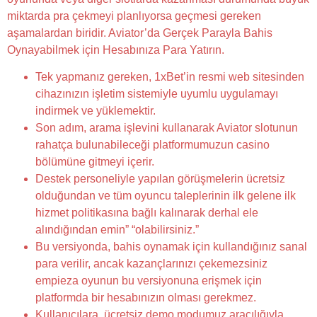
miktarda pra çekmeyi planlıyorsa geçmesi gereken
aşamalardan biridir. Aviator’da Gerçek Parayla Bahis
Oynayabilmek için Hesabınıza Para Yatırın.
Tek yapmanız gereken, 1xBet’in resmi web sitesinden
cihazınızın işletim sistemiyle uyumlu uygulamayı
indirmek ve yüklemektir.
Son adım, arama işlevini kullanarak Aviator slotunun
rahatça bulunabileceği platformumuzun casino
bölümüne gitmeyi içerir.
Destek personeliyle yapılan görüşmelerin ücretsiz
olduğundan ve tüm oyuncu taleplerinin ilk gelene ilk
hizmet politikasına bağlı kalınarak derhal ele
alındığından emin” “olabilirsiniz.”
Bu versiyonda, bahis oynamak için kullandığınız sanal
para verilir, ancak kazançlarınızı çekemezsiniz
empieza oyunun bu versiyonuna erişmek için
platformda bir hesabınızın olması gerekmez.
Kullanıcılara, ücretsiz demo modumuz aracılığıyla