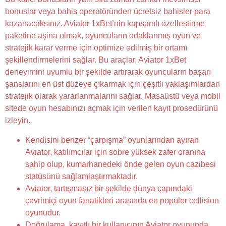
bonuslar veya bahis operatöründen ücretsiz bahisler para
kazanacaksınız. Aviator 1xBet’nin kapsamlı özelleştirme
paketine aşina olmak, oyuncuların odaklanmış oyun ve
stratejik karar verme için optimize edilmiş bir ortamı
şekillendirmelerini sağlar. Bu araçlar, Aviator 1xBet
deneyimini uyumlu bir şekilde artırarak oyuncuların başarı
şanslarını en üst düzeye çıkarmak için çeşitli yaklaşımlardan
stratejik olarak yararlanmalarını sağlar. Masaüstü veya mobil
sitede oyun hesabınızı açmak için verilen kayıt prosedürünü
izleyin.
Kendisini benzer “çarpışma” oyunlarından ayıran
Aviator, katılımcılar için sobre yüksek zafer oranına
sahip olup, kumarhanedeki önde gelen oyun cazibesi
statüsünü sağlamlaştırmaktadır.
Aviator, tartışmasız bir şekilde dünya çapındaki
çevrimiçi oyun fanatikleri arasında en popüler collision
oyunudur.
Doğrulama, kayıtlı bir kullanıcının Aviator oyununda