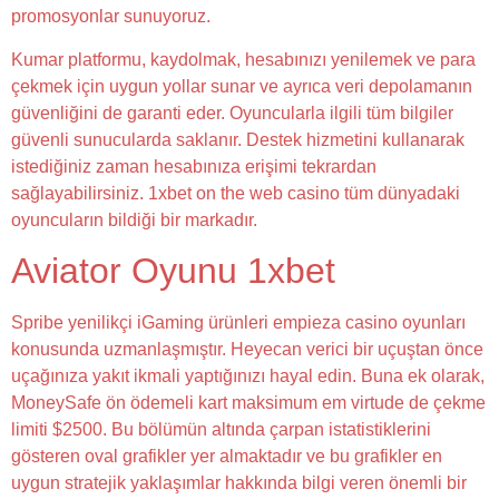
promosyonlar sunuyoruz.
Kumar platformu, kaydolmak, hesabınızı yenilemek ve para
çekmek için uygun yollar sunar ve ayrıca veri depolamanın
güvenliğini de garanti eder. Oyuncularla ilgili tüm bilgiler
güvenli sunucularda saklanır. Destek hizmetini kullanarak
istediğiniz zaman hesabınıza erişimi tekrardan
sağlayabilirsiniz. 1xbet on the web casino tüm dünyadaki
oyuncuların bildiği bir markadır.
Aviator Oyunu 1xbet
Spribe yenilikçi iGaming ürünleri empieza casino oyunları
konusunda uzmanlaşmıştır. Heyecan verici bir uçuştan önce
uçağınıza yakıt ikmali yaptığınızı hayal edin. Buna ek olarak,
MoneySafe ön ödemeli kart maksimum em virtude de çekme
limiti $2500. Bu bölümün altında çarpan istatistiklerini
gösteren oval grafikler yer almaktadır ve bu grafikler en
uygun stratejik yaklaşımlar hakkında bilgi veren önemli bir