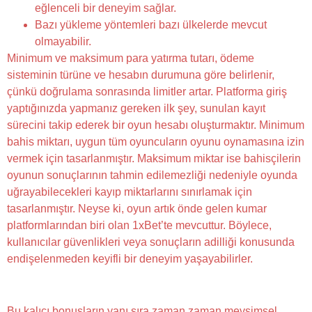
eğlenceli bir deneyim sağlar.
Bazı yükleme yöntemleri bazı ülkelerde mevcut
olmayabilir.
Minimum ve maksimum para yatırma tutarı, ödeme
sisteminin türüne ve hesabın durumuna göre belirlenir,
çünkü doğrulama sonrasında limitler artar. Platforma giriş
yaptığınızda yapmanız gereken ilk şey, sunulan kayıt
sürecini takip ederek bir oyun hesabı oluşturmaktır. Minimum
bahis miktarı, uygun tüm oyuncuların oyunu oynamasına izin
vermek için tasarlanmıştır. Maksimum miktar ise bahisçilerin
oyunun sonuçlarının tahmin edilemezliği nedeniyle oyunda
uğrayabilecekleri kayıp miktarlarını sınırlamak için
tasarlanmıştır. Neyse ki, oyun artık önde gelen kumar
platformlarından biri olan 1xBet’te mevcuttur. Böylece,
kullanıcılar güvenlikleri veya sonuçların adilliği konusunda
endişelenmeden keyifli bir deneyim yaşayabilirler.
Bet Kumarhanesinde Aviator Nasıl Oynanır?
Bu kalıcı bonusların yanı sıra zaman zaman mevsimsel