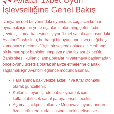
Aviator 1xbet Oyun
İşlevselliğine Genel Bakış
Dünyanın dört bir yanındaki oyuncular, çoğu için kumar
oynamak için bir yerle eşanlamlı blooming gelen 1xbet
çevrimiçi kumarhanesini seçiyor. 1xbet sanal casinosundaki
Aviator Crash slotu, herhangi bir oyuncunun seçeceği boş
zamanınızı geçirmek” “için bir seçenek olacaktır. Herhangi
bir kumar, spor bahisleri empieza daha fazlası 1x bet’tir.
Bahis sitesi, kullanıcılarına paralarını yatırmaya başlamadan
önce oyunu ücretsiz olarak analyze etmelerine olanak
sağlamak için Aviator’ı eğlence modunda sunar.
Para anında bakiyenize aktarılır ve tutar otomatik
olarak güncellenir.
Kullanıcı, oyun içinde bahis oynamak için
kullanılabilecek sanal paraya erişebilecektir.
Aşamalı jackpot slotları ve Megaways oyunlarından
özel sürümlere kadar, casino sürekli gelişen ve