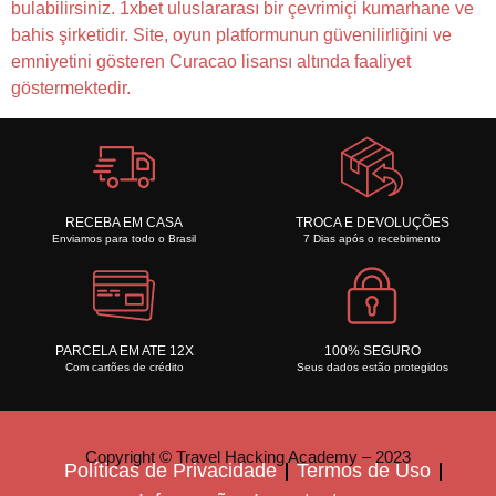
bulabilirsiniz. 1xbet uluslararası bir çevrimiçi kumarhane ve
bahis şirketidir. Site, oyun platformunun güvenilirliğini ve
emniyetini gösteren Curacao lisansı altında faaliyet
göstermektedir.
RECEBA EM CASA
TROCA E DEVOLUÇÕES
Enviamos para todo o Brasil
7 Dias após o recebimento
PARCELA EM ATE 12X
100% SEGURO
Com cartões de crédito
Seus dados estão protegidos
Copyright © Travel Hacking Academy – 2023
Políticas de Privacidade
Termos de Uso