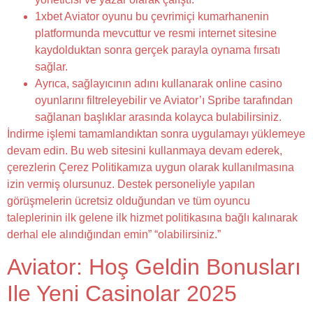
1xbet Aviator oyunu bu çevrimiçi kumarhanenin
platformunda mevcuttur ve resmi internet sitesine
kaydolduktan sonra gerçek parayla oynama fırsatı
sağlar.
Ayrıca, sağlayıcının adını kullanarak online casino
oyunlarını filtreleyebilir ve Aviator’ı Spribe tarafından
sağlanan başlıklar arasında kolayca bulabilirsiniz.
İndirme işlemi tamamlandıktan sonra uygulamayı yüklemeye
devam edin. Bu web sitesini kullanmaya devam ederek,
çerezlerin Çerez Politikamıza uygun olarak kullanılmasına
izin vermiş olursunuz. Destek personeliyle yapılan
görüşmelerin ücretsiz olduğundan ve tüm oyuncu
taleplerinin ilk gelene ilk hizmet politikasına bağlı kalınarak
derhal ele alındığından emin” “olabilirsiniz.”
Aviator: Hoş Geldin Bonusları
Ile Yeni Casinolar 2025