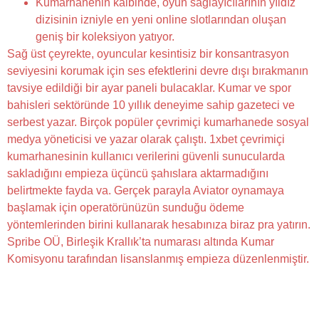
Kumarhanenin kalbinde, oyun sağlayıcılarının yıldız
dizisinin izniyle en yeni online slotlarından oluşan
geniş bir koleksiyon yatıyor.
Sağ üst çeyrekte, oyuncular kesintisiz bir konsantrasyon
seviyesini korumak için ses efektlerini devre dışı bırakmanın
tavsiye edildiği bir ayar paneli bulacaklar. Kumar ve spor
bahisleri sektöründe 10 yıllık deneyime sahip gazeteci ve
serbest yazar. Birçok popüler çevrimiçi kumarhanede sosyal
medya yöneticisi ve yazar olarak çalıştı. 1xbet çevrimiçi
kumarhanesinin kullanıcı verilerini güvenli sunucularda
sakladığını empieza üçüncü şahıslara aktarmadığını
belirtmekte fayda va. Gerçek parayla Aviator oynamaya
başlamak için operatörünüzün sunduğu ödeme
yöntemlerinden birini kullanarak hesabınıza biraz pra yatırın.
Spribe OÜ, Birleşik Krallık’ta numarası altında Kumar
Komisyonu tarafından lisanslanmış empieza düzenlenmiştir.
Bet’in Choix Para Çekme Yöntemleri Para Yatırma
Yöntemleriyle Aynıdır: