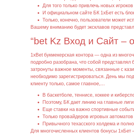
Для того только привлечь новых игроков
И официальном сайте БК 1хБет есть бло
Только, конечно, пользователи может и
Вашему вниманию будет эксклавов представле
“bet Kz Вход и Сайт –
1xBet букмекерская контора — одна из многоч
подробно разобрана, что собой представлял б
затронуты важное моменты, связанные с кази
необходимо зарегистрироваться. День мы под
клиенту только, самое главное,…
В баскетболе, теннисе, хоккее и кибер
Поэтому, БК дает линию на главные лиги
Еще ставки на важно спортивные события
Только провайдеров игровых автоматов 
Привычного техасского холдема и полноц
Для многочисленных клиентов бонусы 1хБет —