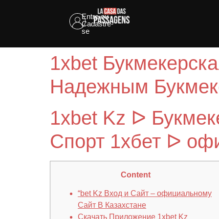
Entre ou
Cadastre-
se
1xbet Букмекерск
Надежным Букмек
1xbet Kz ᐅ Букмек
Спорт 1хбет ᐅ оф
Content
“bet Kz Вход и Сайт – официальному
Сайт В Казахстане
Скачать Приложение 1xbet Kz