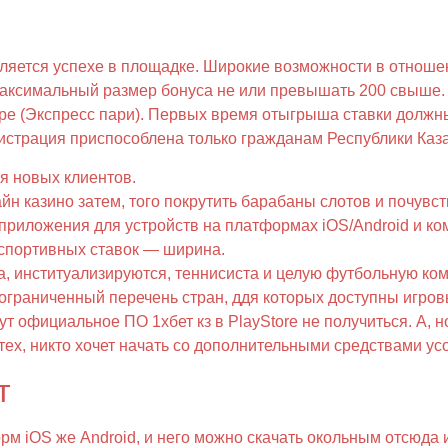
пляется успехе в площадке. Широкие возможности в отноше
аксимальный размер бонуса не или превышать 200 свыше. 
ере (Экспресс пари). Первых время отыгрыша ставки должн
гистрация приспособлена только гражданам Республики Каза
я новых клиентов.
йн казино затем, того покрутить барабаны слотов и почувс
приложения для устройств на платформах iOS/Android и ко
спортивных ставок — ширина.
а, институализируются, теннисиста и целую футбольную ком
ограниченный перечень стран, ддя которых доступны игров
дут официальное ПО 1хбет кз в PlayStore не получиться. А,
тех, никто хочет начать со дополнительными средствами у
т
 iOS же Android, и него можно скачать окольным отсюда ил