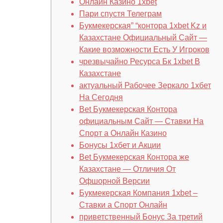
Онлайн Казино 1xbet
Пари спустя Телеграм
Букмекерская” “контора 1xbet Kz и
Казахстане Официальный Сайт —
Какие возможности Есть У Игроков
чрезвычайно Ресурса Бк 1xbet В
Казахстане
актуальный Рабочее Зеркало 1хбет
На Сегодня
Bet Букмекерская Контора
официальным Сайт — Ставки На
Спорт а Онлайн Казино
Бонусы 1хбет и Акции
Bet Букмекерская Контора же
Казахстане — Отличия От
Офшорной Версии
Букмекерская Компания 1xbet –
Ставки а Спорт Онлайн
приветственный Бонус За третий