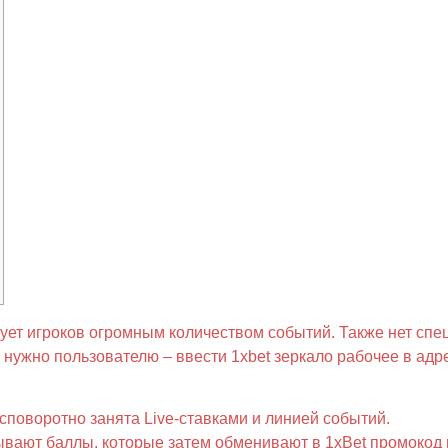
дует игроков огромным количеством событий. Также нет сп
е нужно пользователю – ввести 1xbet зеркало рабочее в адр
споворотно занята Live-ставками и линией событий.
ывают баллы, которые затем обменивают в 1xBet промокод 