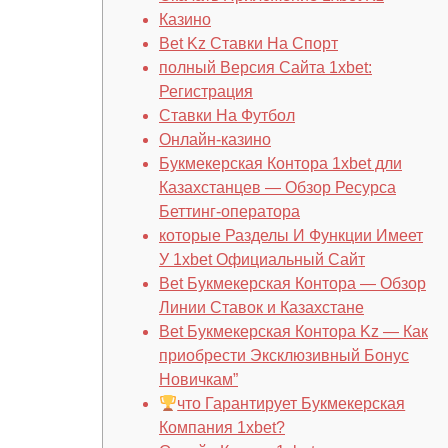
Казино
Bet Kz Ставки На Спорт
полный Версия Сайта 1xbet:
Регистрация
Ставки На Футбол
Онлайн-казино
Букмекерская Контора 1xbet дли
Казахстанцев — Обзор Ресурса
Беттинг-оператора
которые Разделы И Функции Имеет
У 1xbet Официальный Сайт
Bet Букмекерская Контора — Обзор
Линии Ставок и Казахстане
Bet Букмекерская Контора Kz — Как
приобрести Эксклюзивный Бонус
Новичкам”
что Гарантирует Букмекерская
Компания 1xbet?