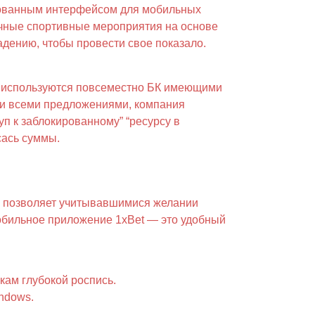
ированным интерфейсом для мобильных
личные спортивные мероприятия на основе
адению, чтобы провести свое показало.
ла используются повсеместно БК имеющими
о и всеми предложениями, компания
п к заблокированному” “ресурсу в
сась суммы.
Это позволяет учитывавшимися желании
обильное приложение 1xBet — это удобный
окам глубокой роспись.
ndows.