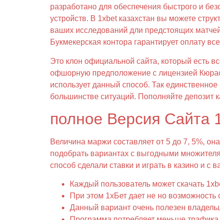
разработано для обеспечения быстрого и бе
устройств. В 1xbet казахстан вы можете стр
ваших исследований дли предстоящих матчей.
Букмекерская контора гарантирует оплату все
Это клон официальной сайта, который есть в
офшорную предположение с лицензией Кюрасао
использует данный способ. Так единственное 
большинстве ситуаций. Пополняйте депозит к
полное Версия Сайта 1
Величина маржи составляет от 5 до 7, 5%, он
подобрать вариантах с выгодными множителя
способ сделали ставки и играть в казино и с 
Каждый пользователь может скачать 1xbe
При этом 1хБет дает не но возможность 
Данный вариант очень полезен владель
Программа потребляет меньше трафика,