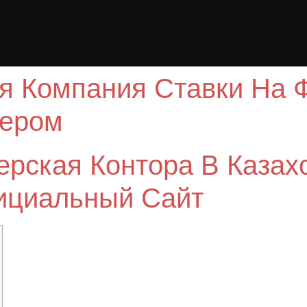
ая Компания Ставки На 
ером
ерская Контора В Казах
ициальный Сайт