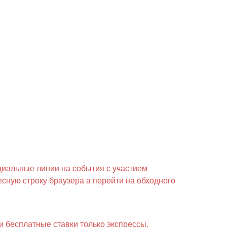
ециальные линии на события с участием
есную строку браузера а перейти на обходного
и бесплатные ставки только экспрессы.