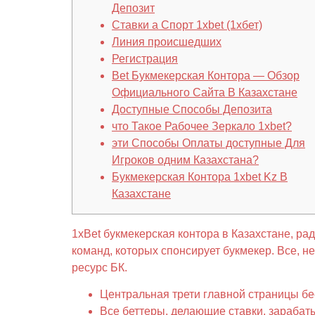
Депозит
Ставки а Спорт 1xbet (1хбет)
Линия происшедших
Регистрация
Bet Букмекерская Контора — Обзор
Официального Сайта В Казахстане
Доступные Способы Депозита
что Такое Рабочее Зеркало 1xbet?
эти Способы Оплаты доступные Для
Игроков одним Казахстана?
Букмекерская Контора 1xbet Kz В
Казахстане
1xBet букмекерская контора в Казахстане, ра
команд, которых спонсирует букмекер. Все, н
ресурс БК.
Центральная трети главной страницы бе
Все беттеры, делающие ставки, зарабат